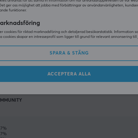
kies används för att samla in information om hur användarupplevelsen av vår web
Det ger oss möjlighet att jobba med förbättringar av användarvänligheten, kundse
ande funktioner.
arknadsföring
r cookies för riktad marknadsföring och detaljerad besökarstatistik. Information 
sa cookies skapar en intresseprofil som ligger till grund för relevant annonsering till 
SPARA & STÄNG
VISA MER
ACCEPTERA ALLA
MMUNITY
67%
17%