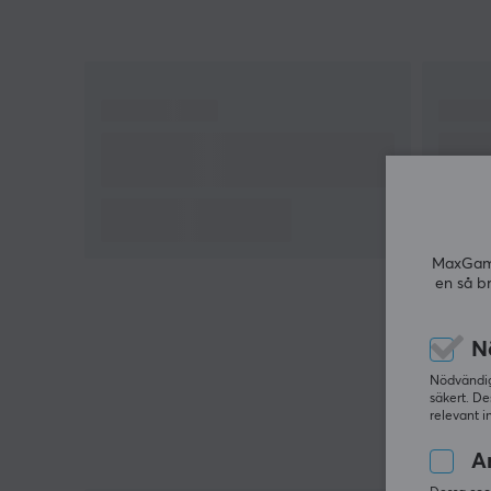
MaxGamin
en så b
N
Nödvändiga
säkert. De
relevant i
An