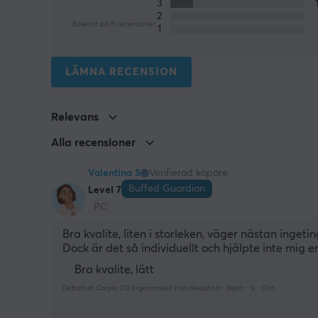
3
2
Baserat på 6 recensioner
1
LÄMNA RECENSION
Relevans
Alla recensioner
Valentina S
Verifierad köpare
Buffed Guardian
Level 7
PC
Bra kvalite, liten i storleken, väger nästan inget
Dock är det så individuellt och hjälpte inte mi
Bra kvalite, lätt
DeltaHub Carpio 2.0 Ergonomiskt Handledsstöd - Right - S - Grå