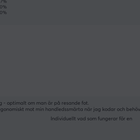
17%
0%
0%
ing - optimalt om man är på resande fot.
g ergonomiskt mot min handledssmärta när jag kodar och behöv
Individuellt vad som fungerar för en