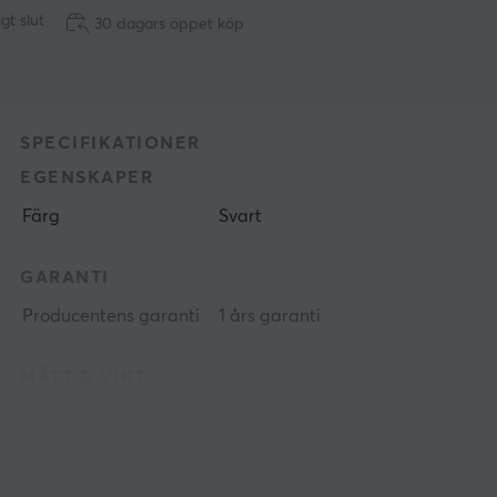
ligt slut
30 dagars öppet köp
SPECIFIKATIONER
EGENSKAPER
Färg
Svart
GARANTI
Producentens garanti
1 års garanti
MÅTT & VIKT
Bredd
84 mm
Djup
36 mm