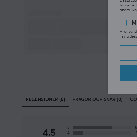
Dessa coo
fungerar. 
andra likn
M
Vi använde
in via des
RECENSIONER (6)
FRÅGOR OCH SVAR (0)
CO
5
4.5
4