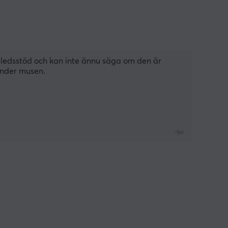
ndledsstöd och kan inte ännu säga om den är 
änder musen.
i fjol