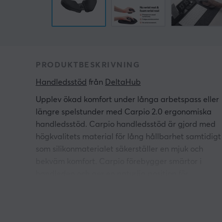
PRODUKTBESKRIVNING
Handledsstöd
 från 
DeltaHub
Upplev ökad komfort under långa arbetspass eller
längre spelstunder med Carpio 2.0 ergonomiska
handledsstöd. Carpio handledsstöd är gjord med
högkvalitets material för lång hållbarhet samtidigt
som silikonmaterialet säkerställer en mjuk och
bekväm komfort. Carpio förebygger smärtor i
handleden och ger en naturlig position för
handleden för att minska obehag, PTFE-skatesen
garanterar en jämn och mjuk rörelse.
Med sin adaptable fit kan du uppleva komfort hela