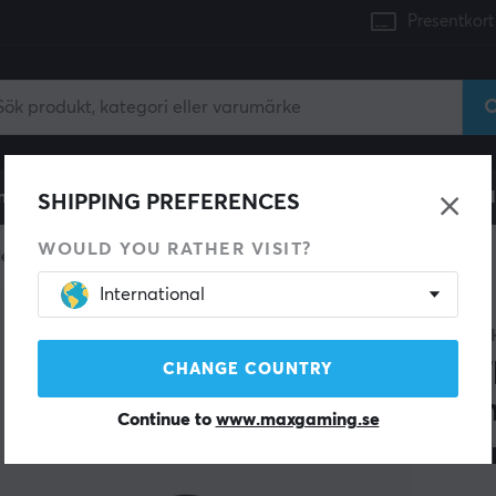
Presentkort
mingdator
Konsol
Gamingstol
Mobiltillbehör
H
SHIPPING PREFERENCES
WOULD YOU RATHER VISIT?
ledsstöd
International
DELTA
Car
CHANGE COUNTRY
Han
Continue to
www.maxgaming.se
Sva