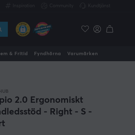
Inspiration
Community
Kundtjänst
em & Fritid
Fyndhörna
Varumärken
HUB
pio 2.0 Ergonomiskt
dledsstöd - Right - S -
rt