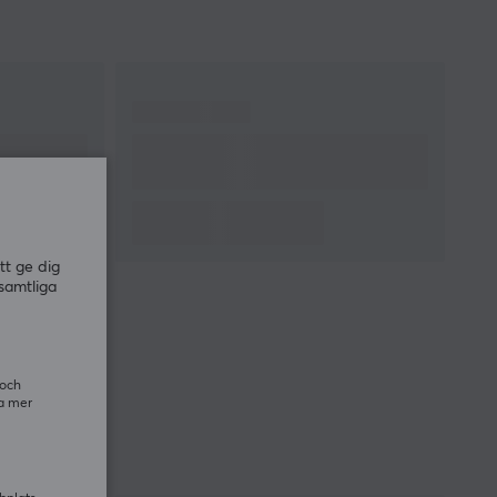
tt ge dig
samtliga
 och
ra mer