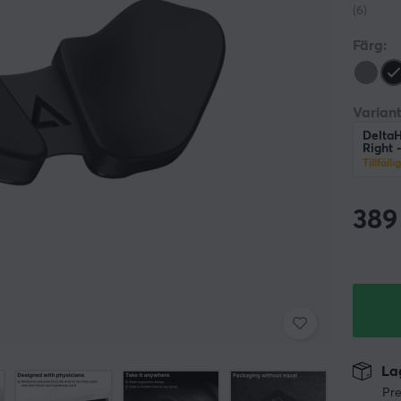
(6)
Färg:
Variant
DeltaH
Right -
Tillfälli
389
Lag
Pre