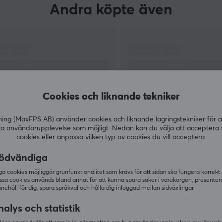
Andra köpte även
Cookies och liknande tekniker
g (MaxFPS AB) använder cookies och liknande lagringstekniker för a
ra användarupplevelse som möjligt. Nedan kan du välja att acceptera 
cookies eller anpassa vilken typ av cookies du vill acceptera.
VISA MER
ödvändiga
 cookies möjliggör grunfunktionalitet som krävs för att sidan ska fungera korrekt
ssa cookies används bland annat för att kunna spara saker i varukorgen, presente
nnehåll för dig, spara språkval och hålla dig inloggad mellan sidväxlingar.
Andra tittade även på
alys och statistik