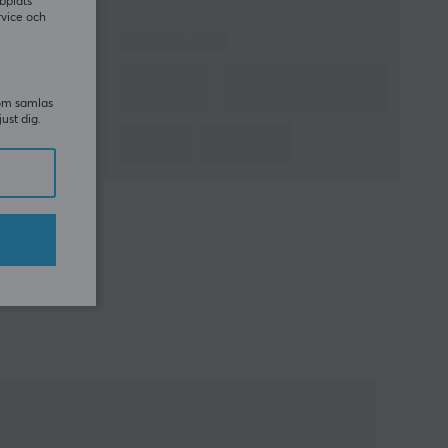
bplats
rvice och
som samlas
just dig.