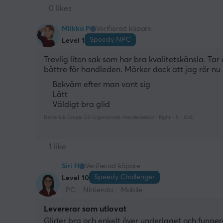
0 likes
Miikka P
Verifierad köpare
Speedy NPC
Level 1
Trevlig liten sak som har bra kvalitetskänsla. Ta
bättre för handleden. Märker dock att jag rör 
Bekväm efter man vant sig
Lätt
Väldigt bra glid
DeltaHub Carpio 2.0 Ergonomiskt Handledsstöd - Right - S - Grå
1 like
Siri H
Verifierad köpare
Speedy Challenger
Level 10
PC
Nintendo
Mobile
Levererar som utlovat
Glider bra och enkelt över underlaget och funge