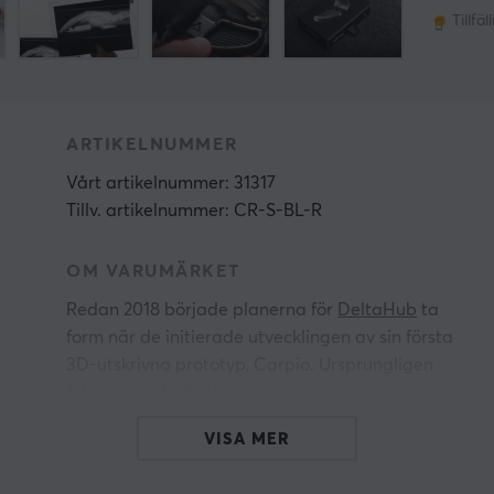
Tillfäl
ARTIKELNUMMER
Vårt artikelnummer: 31317
Tillv. artikelnummer: CR-S-BL-R
OM VARUMÄRKET
Redan 2018 började planerna för
DeltaHub
ta
form när de initierade utvecklingen av sin första
3D-utskrivna prototyp, Carpio. Ursprungligen
fokuserade DeltaHub på att skapa
handledsstöd för att förbättra arbetskomforten
VISA MER
vid datoranvändning och minska riskerna för
handledssmärtor. I takt med att företaget växte,