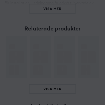
för installation. Ledningarna är också tillverkade av
högkvalitativa material för att säkerställa minimal
VISA MER
signalförlust.
Den här kabeln har också trippelskärmteknik, vilket ger
Relaterade produkter
en tydlig signal även över långa avstånd. Slutligen är
denna produkt tillverkad i Sverige och går igenom en
rigorös kvalitetsplan i tre steg för att säkerställa
högsta möjliga kvalitet och tillförlitlighet. Med en HDMI
2.0 UHD4K kabel kan du uppleva riktig 4k.
Användningsområden: Blu-Ray, TV, Projektor,
Datorskärm, med flera applikationer
4096x2160@60Hz w/ HDR: upp till 20 meter
4096x2160@60Hz: upp till 20 meter
VISA MER
4096x2160@24/30Hz: upp till 20 meter