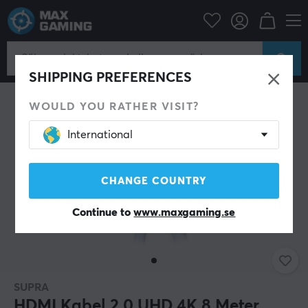
Datortillbehör
Datakablar & adaptrar
Bildkabel
HDMI kabel
SHIPPING PREFERENCES
WOULD YOU RATHER VISIT?
International
CHANGE COUNTRY
Continue to
www.maxgaming.se
SUPRA
HDMI Kabel 2.0 UHD 4K 8 Meter