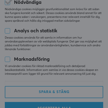
Nödvändiga
2.0
Nödvändiga cookies möjliggör grunfunktionalitet som krävs för att sidan
Överföringshastighet
ska fungera korrekt och säkert. Dessa cookies används bland annat för att
Relevans
kunna spara saker i varukorgen, presentera mer relevant innehåll för dig,
18 Gbit/s
spara språkval och hålla dig inloggad mellan sidväxlingar.
Alla recensioner
Pläterad kontakt
Analys och statistik
Guld
Fredrik H
Verifierad köpare
Dessa cookies används för att samla in information om hur
Nerdy NPC
Level 1
Färg
användarupplevelsen av vår webbplats fungerar. Det ger oss möjlighet att
jobba med förbättringar av användarvänligheten, kundservice och andra
Grå, Vit
Premium
liknande funktioner.
Premiumkabel… inte så mycket annat att säga. 
Marknadsföring
Den håller högsta kvalitet. Jag skulle inte köpa nåt 
GARANTI
billigt krafs om ljud och bild ska transporteras 
Vi använder cookies för riktad marknadsföring och detaljerad
längre sträckor (ex 6 m).
Producentens garanti
besökarstatistik. Information som samlas in via dessa cookies skapar en
intresseprofil som ligger till grund för relevant annonsering till just dig.
3 års garanti
Kvalitet
Möjligtvis priset
Supra HDMI Kabel 2.0 UHD 4K 6 Meter
för 10 mån. sen
MÅTT & VIKT
SPARA & STÄNG
0 likes
Kabellängd
8 meter
Holger R
Verifierad köpare