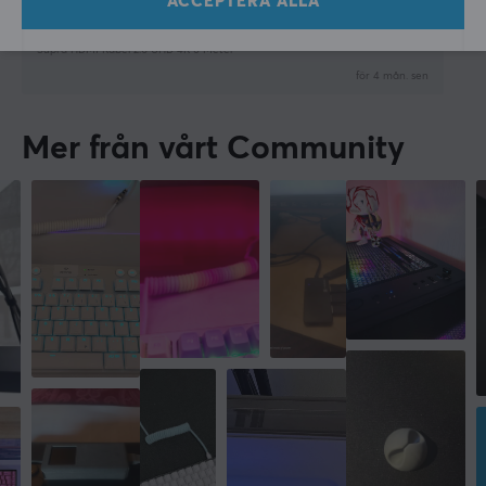
ACCEPTERA ALLA
Smelly Scout
Level 5
Supra HDMI Kabel 2.0 UHD 4K 6 Meter
för 4 mån. sen
Mer från vårt Community