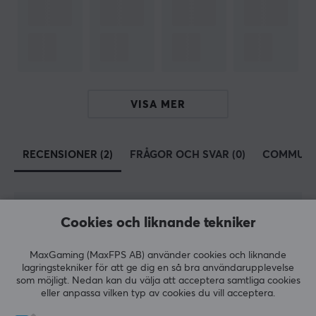
andra misslyckas med. Ett absolut förstahandsval
bland gamers som vill optimera prestandan på sin
konsol, TV, dator eller projektor.
SPECIFIKATIONER
VISA MER
ANSLUTNING
Anslutning från
RECENSIONER (2)
FRÅGOR OCH SVAR (0)
COMMUNI
HDMI (Hane)
Anslutning till
HDMI (Hane)
5
100%
Cookies och liknande tekniker
5.0
4
0%
EGENSKAPER
3
0%
MaxGaming (MaxFPS AB) använder cookies och liknande
2
0%
Formfaktor
Baserat på 2 recensioner
lagringstekniker för att ge dig en så bra användarupplevelse
1
0%
Rund
som möjligt. Nedan kan du välja att acceptera samtliga cookies
eller anpassa vilken typ av cookies du vill acceptera.
Version
LÄMNA RECENSION