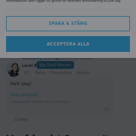
intresseprofil som ligger till grund för relevant annonsering till just dig.
MÅTT & VIKT
Mycket Bra
Kabellängd
Lång
Hållbar
1.8 meter
SPARA & STÄNG
Lanberg HDMI till HDMI V2.0 4K 10 Meter
för 2 år sen
ACCEPTERA ALLA
5 likes
Kimberley Ann H
Verifierad köpare
Big Shot Warrior
Level 8
PC
Retro
Playstation
Mobile
Helt okej!
Visa original
Lanberg HDMI till HDMI V2.0 4K 7.5 Meter
i fjol
0 likes