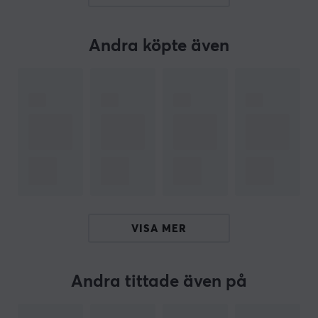
pålitlig och snabb dataöverföring.
Andra köpte även
ARTIKELNUMMER
Vårt artikelnummer: 13399
Tillv. artikelnummer: CA-HDMI-20CU-0018-BK
OM VARUMÄRKET
Kabellösningar för alla med
Lanberg
- Utveckling och
flexibilitet definierar Lanberg som tillhandahåller olika
lösningar inom nätverk och
kabeldragning
. Deras
breda produktsortiment har en konstant utveckling och
VISA MER
varumärket bygger på att deras produkter får
kontinuerliga kvalitetsförbättringar. Deras talang att
skräddarsy produkter för marknadens behov har
Andra tittade även på
bidragit med en kontinuerlig tillväxt.