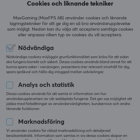
Cookies och liknande tekniker
Formfaktor
Rund
LÄMNA RECENSION
MaxGaming (MaxFPS AB) använder cookies och liknande
lagringstekniker för att ge dig en så bra användarupplevelse
Version
som möjligt. Nedan kan du välja att acceptera samtliga cookies
2.0
eller anpassa vilken typ av cookies du vill acceptera.
Relevans
Överföringshastighet
Nödvändiga
Alla recensioner
18 Gb/s
Nödvändiga cookies möjliggör grunfunktionalitet som krävs för att sidan
Eva S
Verifierad köpare
ska fungera korrekt och säkert. Dessa cookies används bland annat för att
Pläterad kontakt
kunna spara saker i varukorgen, presentera mer relevant innehåll för dig,
No-scope Scout
Level 5
Guld
spara språkval och hålla dig inloggad mellan sidväxlingar.
Bästa shopen varorna kommer snabbt och prisvärt 
Färg
Analys och statistik
att handla här
Svart
Lanberg HDMI till HDMI V2.0 4K 1.8 Meter
Dessa cookies används för att samla in information om hur
användarupplevelsen av vår webbplats fungerar. Det ger oss möjlighet att
i fjol
jobba med förbättringar av användarvänligheten, kundservice och andra
GARANTI
liknande funktioner.
2 likes
Producentens garanti
Marknadsföring
Filip U
Verifierad köpare
2 års garanti
Gnarly Specialist
Level 6
Vi använder cookies för riktad marknadsföring och detaljerad
besökarstatistik. Information som samlas in via dessa cookies skapar en
Playstation
PC