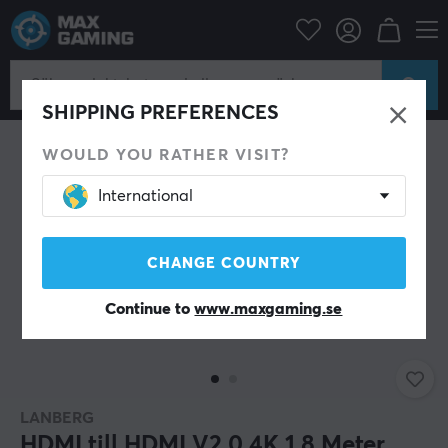
Datortillbehör
Datakablar & adaptrar
Bildkabel
HDMI kabel
SHIPPING PREFERENCES
WOULD YOU RATHER VISIT?
International
CHANGE COUNTRY
Continue to
www.maxgaming.se
LANBERG
HDMI till HDMI V2.0 4K 1.8 Meter