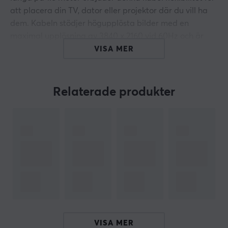
att placera din TV, dator eller projektor där du vill ha
dem. Kabeln stödjer högupplösta bilder med en
maximal upplösning av 3840 x 2160 vid 60Hz och är
även kompatibel med 1920 x 1080 vid 144Hz, vilket gör
VISA MER
den idealisk för både spel och film. Den höga
överföringshastigheten på 18 Gb/s säkerställer att alla
dina data flyttas snabbt och effektivt utan
Relaterade produkter
kvalitetsförlust.
Med guldpläterade kontakter och en kabelkonstruktion
i koppar garanterar denna HDMI-kabel långvarig
hållbarhet och hög prestanda. Kabeln stöder även 3D-
visning och Audio Return Channel, vilket gör den till ett
utmärkt val för hemmabioentusiaster. Den svarta
designen passar in perfekt i varje miljö och gör att du
kan njuta av kvalitetsunderhållning utan störande
ledningar. Med en tvåårig garanti kan du känna dig
trygg i ditt köp. Välj Lanberg HDMI till HDMI V2.0 kabel
VISA MER
och maximera din underhållningsupplevelse med