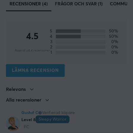
RECENSIONER (4)
FRÅGOR OCH SVAR (1)
COMMUNI
SPECIFIKATIONER
EGENSKAPER
5
50%
4.5
Färg
4
50%
3
0%
Rosa
2
0%
Baserat på 4 recensioner
1
0%
GARANTI
Producentens garanti
LÄMNA RECENSION
1 års garanti
Relevans
Alla recensioner
Gustaf C
Verifierad köpare
Sleepy Warrior
Level 8
PC