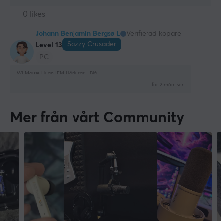
0 likes
Johann Benjamin Bergsø L
Verifierad köpare
Sazzy Crusader
Level 13
PC
WLMouse Huan IEM Hörlurar - Blå
för 2 mån. sen
Mer från vårt Community