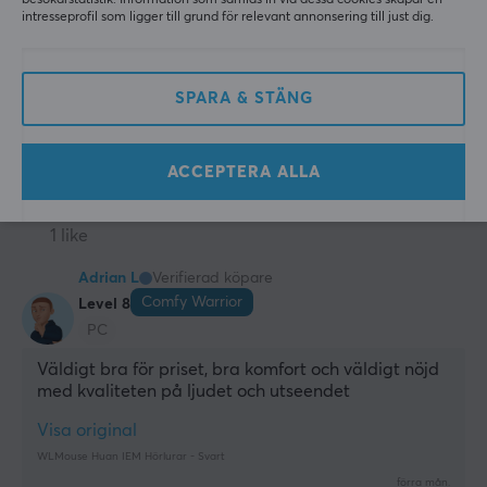
besökarstatistik. Information som samlas in via dessa cookies skapar en
intresseprofil som ligger till grund för relevant annonsering till just dig.
PC
God ljud och bra kvalitet, det är lite tråkigt att det 
bara är kabeln som använder mikrofonen som har 
SPARA & STÄNG
USB typ C
Visa original
ACCEPTERA ALLA
WLMouse Huan IEM Hörlurar - Blå
för 2 mån. sen
1 like
Adrian L
Verifierad köpare
Comfy Warrior
Level 8
PC
Väldigt bra för priset, bra komfort och väldigt nöjd 
med kvaliteten på ljudet och utseendet
Visa original
WLMouse Huan IEM Hörlurar - Svart
förra mån.