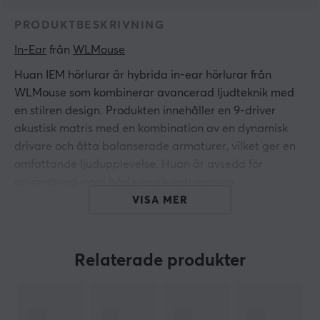
PRODUKTBESKRIVNING
In-Ear
 från 
WLMouse
Huan IEM hörlurar är hybrida in-ear hörlurar från
WLMouse som kombinerar avancerad ljudteknik med
en stilren design. Produkten innehåller en 9-driver
akustisk matris med en kombination av en dynamisk
drivare och åtta balanserade armaturer, vilket ger en
omfattande ljudupplevelse. Huan är avsedd för
användning inom både musik och gaming.
VISA MER
Hörlurarna har en ram av magnesiumlegering med
CNC-bearbetning, vilket ger både låg vikt och hög
hållfasthet. Ytan har en finish med snittade kanter som
Relaterade produkter
fångar ljuset och ger en påkostad känsla. Den
lasergraverade ytan skapar en flerfärgad holografisk
textur som liknar iriserande fjärilar under varierande