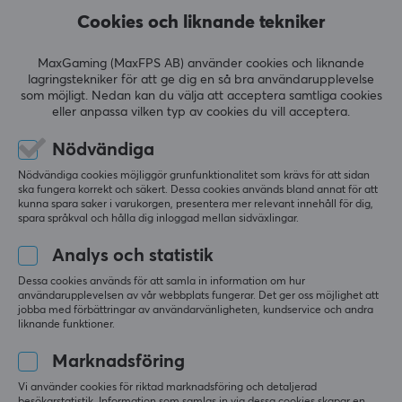
testat ljudet så blev jag chockad över hur bra den 
Cookies och liknande tekniker
var! 
Helt otroliga för nybörjare som mig och jag 
MaxGaming (MaxFPS AB) använder cookies och liknande
rekommenderar starkt.
lagringstekniker för att ge dig en så bra användarupplevelse
som möjligt. Nedan kan du välja att acceptera samtliga cookies
Nybörjarvänliga
eller anpassa vilken typ av cookies du vill acceptera.
Otrolig mikrofon
Flexibla
Nödvändiga
Inbyggd DAC i ena sladden
Nödvändiga cookies möjliggör grunfunktionalitet som krävs för att sidan
Perfekt för fps spel
ska fungera korrekt och säkert. Dessa cookies används bland annat för att
Att inte ge dem ett försök!
kunna spara saker i varukorgen, presentera mer relevant innehåll för dig,
spara språkval och hålla dig inloggad mellan sidväxlingar.
Analys och statistik
Dessa cookies används för att samla in information om hur
WLMouse Huan IEM Hörlurar - Blå
användarupplevelsen av vår webbplats fungerar. Det ger oss möjlighet att
jobba med förbättringar av användarvänligheten, kundservice och andra
för 3 v. sedan
liknande funktioner.
0 likes
Marknadsföring
Tobias M
Verifierad köpare
Vi använder cookies för riktad marknadsföring och detaljerad
Casual Commander
Level 11