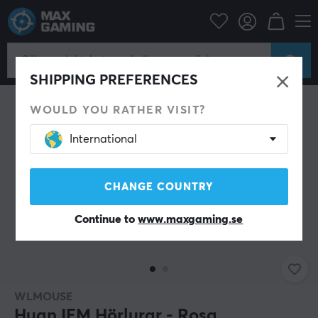
Datortillbehör
Headset & Ljud
Gaming hörlurar
In-Ear
SHIPPING PREFERENCES
WOULD YOU RATHER VISIT?
International
CHANGE COUNTRY
Continue to
www.maxgaming.se
WLMOUSE
Huan IEM Hörlurar - Rosa