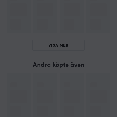
belysning. Den 3D-printade skalet är tillverkat av resin,
vilket säkerställer en hudvänlig användning och
ergonomisk passform. Med en precisions 3-vägs
crossover som möjliggör en sömlös övergång mellan
frekvenser är ljudet alltid klart och detaljerat.
Sammanfattning
VISA MER
9-driver akustisk matris
1DD + 8BA arkitektur
Andra köpte även
För musik och gamers
Ergonomisk passform för hög isolation
Lasergraverad yta med holografisk effekt
ARTIKELNUMMER
Vårt artikelnummer: 38140
Tillv. artikelnummer: IEM-HUAN-PINK