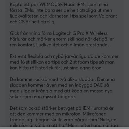
Köpte ett par WLMOUSE Huan IEMs som mina 
första IEMs. Inte bara ser de helt otroliga ut men 
ljudkvaliteten och klarheten i fps spel som Valorant 
och CS är helt otrolig. 
Gick från mina förra Logitech G Pro X Wireless 
hörlurar och märker enorm skillnad när det gäller 
ren komfort, ljudkvalitet och allmän prestanda. 
Extremt flexibla och nybörjarvänliga då de kommer 
med 16 st silikon eartips och 2 st foam tips så man 
kan hitta rätt storlek för just sina egna öron.  
De kommer också med två olika sladdar. Den ena 
sladden kommer även med en inbyggd DAC så 
man slipper krångla med att köpa en massa nya 
saker som man missat tidigare. 
Det som också stärker betyget på IEM-lurarna är 
att den kommer med en mikrofon. Mikrofonen 
trodde jag i början skulle vara något som ”Nice, en 
mikrofon är väl bra att ha.” Men i efterhand när jag 