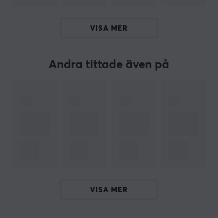
OM VARUMÄRKET
VISA MER
WLMouse
- det ultimata varumärket för entusiastiska
spelare! Med deras högkvalitativa gamingprodukter
Andra tittade även på
får du enastående spelupplevelser utöver det vanliga.
Företaget är dedikerat till att tillgodose sina kunders
behov och leverera det bästa inom spelprodukter.
WLMouse sätter högt värde på kvalitet och
säkerställer att deras produkter håller högsta
standard. Med expertis och nytänkande erbjuder de
produkter med enastående prestanda och hållbarhet
för alla dina spelbehov. WLMouse strävar alltid efter
att ge sina kunder den bästa möjliga spelupplevelsen.
Med sin entusiastiska och positiva inställning
VISA MER
överträffar företaget dina förväntningar och skapar en
magisk spelupplevelse!