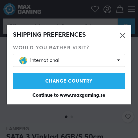
Datortillbehör
Datorkomponenter
Interna kablar
SHIPPING PREFERENCES
WOULD YOU RATHER VISIT?
International
CHANGE COUNTRY
Continue to
www.maxgaming.se
LANBERG
SATA 3 Vinklad 6GB/S 50cm