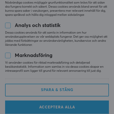
Nödvändiga cookies möjliggör grunfunktionalitet som krävs för att sidan
3
0%
ska fungera korrekt och säkert. Dessa cookies används bland annat för att
2
0%
Baserat på 1 recension
kunna spara saker i varukorgen, presentera mer relevant innehåll för dig,
1
0%
spara språkval och hålla dig inloggad mellan sidväxlingar.
Analys och statistik
LÄMNA RECENSION
Dessa cookies används för att samla in information om hur
användarupplevelsen av vår webbplats fungerar. Det ger oss möjlighet att
jobba med förbättringar av användarvänligheten, kundservice och andra
Relevans
liknande funktioner.
Alla recensioner
Marknadsföring
Vi använder cookies för riktad marknadsföring och detaljerad
Samuel L
Verifierad köpare
besökarstatistik. Information som samlas in via dessa cookies skapar en
Cheesing Commander
Level 11
intresseprofil som ligger till grund för relevant annonsering till just dig.
PC
Xbox
Nintendo
Mobile
Retro
Playstation
En helt okej kabel för en billig peng!
SPARA & STÄNG
Lanberg SATA 3 Vinklad 6GB/S 30cm Metallklämmor Svart
för 2 år sen
1 like
ACCEPTERA ALLA