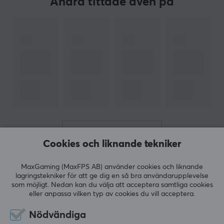
Andra tittade även på
nätverksinfrastrukturer. Du finner även verktyg och
produkter som hjälper dra alla kablar tillrätta.
SPECIFIKATIONER
EGENSKAPER
Färg
Svart
GARANTI
VISA MER
Producentens garanti
Cookies och liknande tekniker
2 års garanti
RECENSIONER (1)
FRÅGOR OCH SVAR (0)
COMMUNI
MaxGaming (MaxFPS AB) använder cookies och liknande
lagringstekniker för att ge dig en så bra användarupplevelse
MÅTT & VIKT
som möjligt. Nedan kan du välja att acceptera samtliga cookies
eller anpassa vilken typ av cookies du vill acceptera.
Kabellängd
5
100%
0.5 meter
Nödvändiga
5.0
4
0%