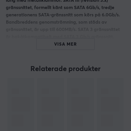
lång med metallklämmor. SATA III (revision 3.x)
gränssnittet, formellt känt som SATA 6Gb/s, tredje
generationens SATA-gränssnitt som körs på 6.0Gb/s.
Bandbreddens genomströmning, som stöds av
gränssnittet, är upp till 600MB/s. SATA 3 gränssnittet
är bakåtkompatibelt med SATA 3 Gb/s gränssnitt.
VISA MER
Anslutning
- 2 x Serial ATA hona
- SATA III (3)
Relaterade produkter
- Maximal dataöverföringshastighet: 6Gb/s
- Tjocklek: 26 AWG
- Kärnmaterial: Koppar
- Färg: Svart
- Längd: 50 cm
ARTIKELNUMMER