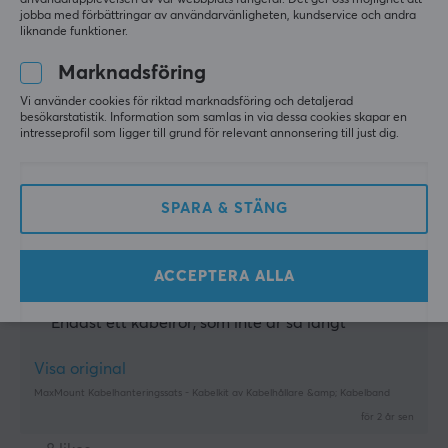
användarupplevelsen av vår webbplats fungerar. Det ger oss möjlighet att
jobba med förbättringar av användarvänligheten, kundservice och andra
liknande funktioner.
Visa original
Marknadsföring
MaxMount Kabelhanteringssats - Kabelkit av Kabelhållare &amp; Kabelband
för 5 mån. sen
Vi använder cookies för riktad marknadsföring och detaljerad
besökarstatistik. Information som samlas in via dessa cookies skapar en
1 like
intresseprofil som ligger till grund för relevant annonsering till just dig.
Lauri L
Verifierad köpare
Exotic Specialist
Level 6
SPARA & STÄNG
PC
Fungerar som avsett
Ett trevligt set med olika kabelhanteringsartiklar.
ACCEPTERA ALLA
Ett mångsidigt set
Endast ett kabelrör, som inte är så långt
Visa original
MaxMount Kabelhanteringssats - Kabelkit av Kabelhållare &amp; Kabelband
för 2 år sen