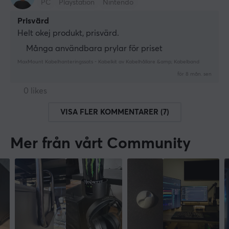
PC
Playstation
Nintendo
Prisvärd
Helt okej produkt, prisvärd.
Många användbara prylar för priset
MaxMount Kabelhanteringssats - Kabelkit av Kabelhållare &amp; Kabelband
för 8 mån. sen
0 likes
VISA FLER KOMMENTARER (7)
Mer från vårt Community