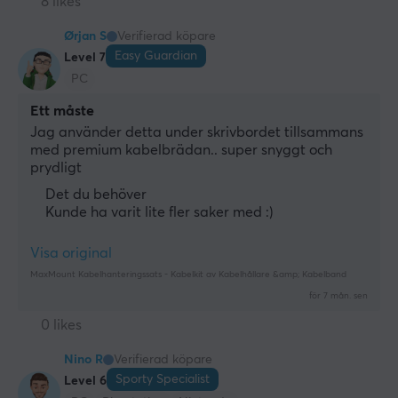
8 likes
Ørjan S
Verifierad köpare
Easy Guardian
Level 7
PC
Ett måste
Jag använder detta under skrivbordet tillsammans 
med premium kabelbrädan.. super snyggt och 
prydligt
Det du behöver
Kunde ha varit lite fler saker med :)
Visa original
MaxMount Kabelhanteringssats - Kabelkit av Kabelhållare &amp; Kabelband
för 7 mån. sen
0 likes
Nino R
Verifierad köpare
Sporty Specialist
Level 6