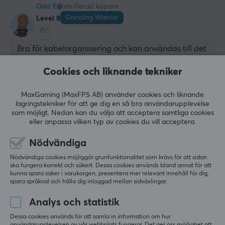
Odd E
Verifierad köpare
Grinding Warrior
Level 8
PC
Bra för kabelorganisering och kan användas till det 
mesta så länge dubbelhäftande tejp har en ren yta 
att fästa på
Cookies och liknande tekniker
Visa original
MaxGaming (MaxFPS AB) använder cookies och liknande
MaxMount Kabelhanteringssats - Kabelkit av Kabelhållare &amp; Kabelband
lagringstekniker för att ge dig en så bra användarupplevelse
för 4 mån. sen
som möjligt. Nedan kan du välja att acceptera samtliga cookies
eller anpassa vilken typ av cookies du vill acceptera.
1 like
Nödvändiga
Hans Christian G
Verifierad köpare
Nödvändiga cookies möjliggör grunfunktionalitet som krävs för att sidan
Super Immortal
Level 20
ska fungera korrekt och säkert. Dessa cookies används bland annat för att
PC
kunna spara saker i varukorgen, presentera mer relevant innehåll för dig,
spara språkval och hålla dig inloggad mellan sidväxlingar.
Dessa var mycket bra för kabelhantering, härlig 
storlek, rymmer strömkabeln och HDMI-DP samt 
Analys och statistik
massor av USB.
Dessa cookies används för att samla in information om hur
Allt.
Ingen än så länge.