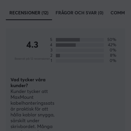
SPECIFIKATIONER
RECENSIONER (12)
FRÅGOR OCH SVAR (0)
COMMUN
EGENSKAPER
Färg
Svart
5
50%
4.3
4
42%
GARANTI
3
0%
2
8%
Producentens garanti
Baserat på 12 recensioner
1
0%
1 års garanti
Vad tycker våra
kunder?
Kunder tycker att
MaxMount
kabelhanteringssats
är praktisk för att
hålla kablar snygga,
särskilt under
skrivbordet. Många