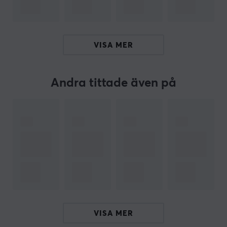
Tillv. artikelnummer: CC17-1
OM VARUMÄRKET
VISA MER
Robusta produkter från
MaxMount
- Varumärket
grundades 2019 i Stockholm. Syfte var ta fram
prisvärda & stilrena produkter för gaming och kontoret.
Andra tittade även på
Idag säljer MaxMount allt från
skärmstativ
för
datorskärmar, väggfäste för TV,
kabelhantering
och
mycket mer.
Få en snyggare spel- och arbetsstation med innovativa
produkter som hanterar allt från skärmar, headsets och
kablar. Alla produkter från MaxMount är noga utvalda
& vi rekommenderar starkt att investera i ett stativ och
produkter från MaxMount. Ta kontrollen över dina
skärmar & positionera dem på ett smartare sätt.
VISA MER