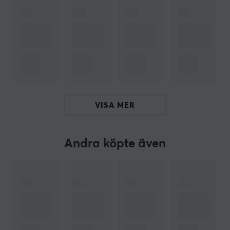
Kabelhanteringsutrustningen har en enkel installation
genom att helt enkelt binda ihop kablarna med hjälp
av medföljande kabelhållare och kabelband och fästa
dem runt väggar eller möbler. Oavsett om du har att
göra med små arbetsutrymmen eller kontor fyllda med
flera kablar har detta kit allt du behöver för att lyckas.
Du behöver aldrig oroa dig för att snubbla eller skada
på grund av kablar eftersom detta robusta kit håller
VISA MER
allt på plats!
Städa upp och håll dina kablar organiserade som ett
Andra köpte även
proffs med MaxMount Kabelhanteringssatser. Med
dessa kabelhanterings kit kan du snabbt och enkelt
göra ditt skrivbordsutrymme snyggt och prydligt.
ARTIKELNUMMER
Vårt artikelnummer: 22919