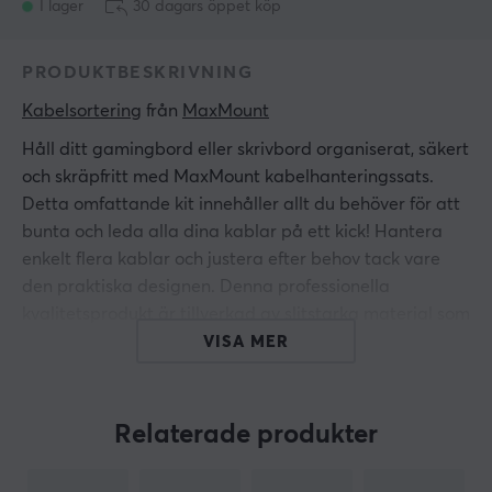
I lager
30 dagars öppet köp
PRODUKTBESKRIVNING
Kabelsortering
 från 
MaxMount
Håll ditt gamingbord eller skrivbord organiserat, säkert
och skräpfritt med MaxMount kabelhanteringssats.
Detta omfattande kit innehåller allt du behöver för att
bunta och leda alla dina kablar på ett kick! Hantera
enkelt flera kablar och justera efter behov tack vare
den praktiska designen. Denna professionella
kvalitetsprodukt är tillverkad av slitstarka material som
säkerställer dess livslängd även vid tung daglig
VISA MER
användning. Med förskurna slitsar tar inställningen
bara några minuter vilket innebär att du snabbt kan
vara redo att använda systemet och hoppa direkt
Relaterade produkter
tillbaka till arbetet eller spelandet.