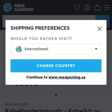
Datortillbehör
Datakablar & adaptrar
Kabelsortering
SHIPPING PREFERENCES
WOULD YOU RATHER VISIT?
International
CHANGE COUNTRY
Continue to
www.maxgaming.se
MAXMOUNT
Kabelhanteringssats - Kabelkit av