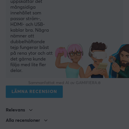
uppskattar det
mångsidiga
innehållet som
passar ström-,
HDMI- och USB-
kablar bra. Några
nämner att
dubbelhäftande
tejp fungerar bäst
på rena ytor och att
det gärna kunde
följa med lite fler
delar.
Sammanfattat med AI av GAMIFIERA.®
LÄMNA RECENSION
Relevans
Alla recensioner