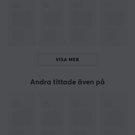
datoranslutningsenheter och kringutrustning för
konsument och kommersiellt bruk. Dessa inkluderar
trådlösa laddare, powerbanks, laddningskablar,
datakablar, ljud- och videoadaptrar, hörlurar med
mera. Företaget grundades i södra Kalifornien av Chet
Pipkin för över 30 år sedan. Sedan starten har
företaget vuxit till en internationell ledare inom
elektroniktillbehör. Företaget har idag fler än 1000
VISA MER
anställda.
På MaxGaming erbjuder vi en mängd olika Belkin-
Andra tittade även på
produkter som uppfyller alla dina laddningsbehov med
överlägsen hållbarhet och konstruktion. Vi har flera
trådlösa laddningsställ från Belkin som vi varmt kan
rekommendera till dig som vill slippa allt krångel med
kablar.