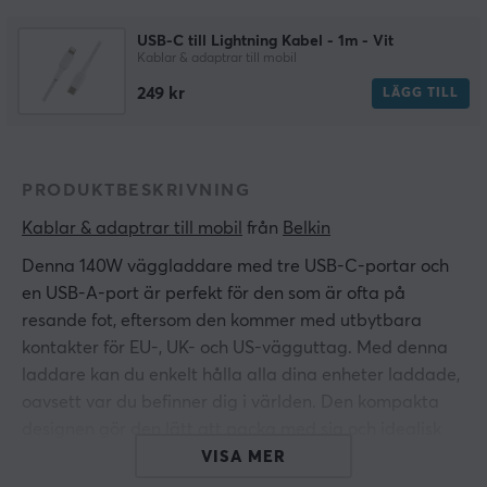
USB-C till Lightning Kabel - 1m - Vit
Kablar & adaptrar till mobil
249 kr
LÄGG TILL
PRODUKTBESKRIVNING
Kablar & adaptrar till mobil
 från 
Belkin
Denna 140W väggladdare med tre USB-C-portar och
en USB-A-port är perfekt för den som är ofta på
resande fot, eftersom den kommer med utbytbara
kontakter för EU-, UK- och US-vägguttag. Med denna
laddare kan du enkelt hålla alla dina enheter laddade,
oavsett var du befinner dig i världen. Den kompakta
designen gör den lätt att packa med sig och idealisk
för både affärsresor och semester.
VISA MER