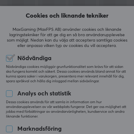
SPECIFIKATIONER
EGENSKAPER
Cookies och liknande tekniker
Färg
VISA MER
Svart
MaxGaming (MaxFPS AB) använder cookies och liknande
lagringstekniker för att ge dig en så bra användarupplevelse
som möjligt. Nedan kan du välja att acceptera samtliga cookies
GARANTI
eller anpassa vilken typ av cookies du vill acceptera.
RECENSIONER (0)
FRÅGOR OCH SVAR (0)
COMMUNI
Producentens garanti
Nödvändiga
2 års garanti
Nödvändiga cookies möjliggör grunfunktionalitet som krävs för att sidan
ska fungera korrekt och säkert. Dessa cookies används bland annat för att
5
0%
0.0
kunna spara saker i varukorgen, presentera mer relevant innehåll för dig,
4
0%
spara språkval och hålla dig inloggad mellan sidväxlingar.
3
0%
2
0%
Analys och statistik
Baserat på 0 recensioner
1
0%
Dessa cookies används för att samla in information om hur
användarupplevelsen av vår webbplats fungerar. Det ger oss möjlighet att
jobba med förbättringar av användarvänligheten, kundservice och andra
LÄMNA RECENSION
liknande funktioner.
Marknadsföring