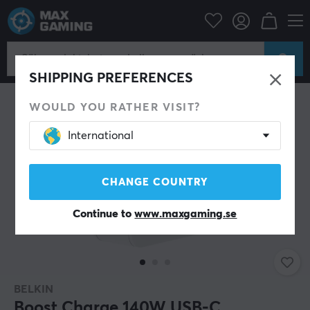
Mobiltillbehör
Kablar & adaptrar till mobil
SHIPPING PREFERENCES
WOULD YOU RATHER VISIT?
International
CHANGE COUNTRY
Continue to
www.maxgaming.se
BELKIN
Boost Charge 140W USB-C