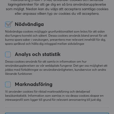
MÅTT & VIKT
lagringstekniker för att ge dig en så bra användarupplevelse
RECENSIONER (0)
FRÅGOR OCH SVAR (0)
COMMUNI
som möjligt. Nedan kan du välja att acceptera samtliga cookies
Kabellängd
eller anpassa vilken typ av cookies du vill acceptera.
1 meter
Nödvändiga
5
0%
Nödvändiga cookies möjliggör grunfunktionalitet som krävs för att sidan
0.0
4
0%
ska fungera korrekt och säkert. Dessa cookies används bland annat för att
kunna spara saker i varukorgen, presentera mer relevant innehåll för dig,
3
0%
spara språkval och hålla dig inloggad mellan sidväxlingar.
2
0%
Baserat på 0 recensioner
1
0%
Analys och statistik
Dessa cookies används för att samla in information om hur
LÄMNA RECENSION
användarupplevelsen av vår webbplats fungerar. Det ger oss möjlighet att
jobba med förbättringar av användarvänligheten, kundservice och andra
liknande funktioner.
Marknadsföring
Mer från vårt Community
Vi använder cookies för riktad marknadsföring och detaljerad
besökarstatistik. Information som samlas in via dessa cookies skapar en
intresseprofil som ligger till grund för relevant annonsering till just dig.