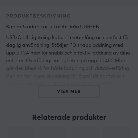
PRODUKTBESKRIVNING
Kablar & adaptrar till mobil
 från 
UGREEN
USB-C till Lightning kabel, 1 meter lång och perfekt för
daglig användning. Stödjer PD snabbladdning med
upp till 3A max för snabb och effektiv laddning av dina
enheter. Överföringshastigheten på upp till 480 Mbps
gör den idealisk för både laddning och dataöverföring.
Kablen har intern skyddning för ökad hållbarhet och
säker användning, vilket gör den till ett pålitligt
tillbehör för din iPhone, iPad eller iPod.
VISA MER
ARTIKELNUMMER
Relaterade produkter
Vårt artikelnummer: 33515
Tillv. artikelnummer: 60759