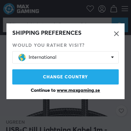
Mobiltillbehör
Kablar & adaptrar till mobil
SHIPPING PREFERENCES
WOULD YOU RATHER VISIT?
International
CHANGE COUNTRY
Continue to
www.maxgaming.se
UGREEN
USB-C till Lightning Kabel 1m -