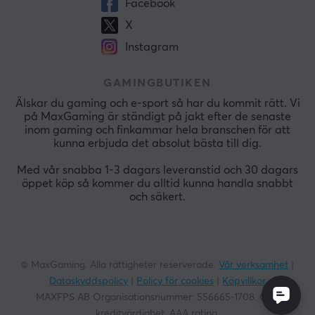
Facebook
X
Instagram
GAMINGBUTIKEN
Älskar du gaming och e-sport så har du kommit rätt. Vi
på MaxGaming är ständigt på jakt efter de senaste
inom gaming och finkammar hela branschen för att
kunna erbjuda det absolut bästa till dig.
Med vår snabba 1-3 dagars leveranstid och 30 dagars
öppet köp så kommer du alltid kunna handla snabbt
och säkert.
© MaxGaming. Alla rättigheter reserverade.
Vår verksamhet
|
Dataskyddspolicy
|
Policy för cookies
|
Köpvillkor
MAXFPS AB Organisationsnummer:
556665-1708
. God
kreditvärdighet. AAA rating.