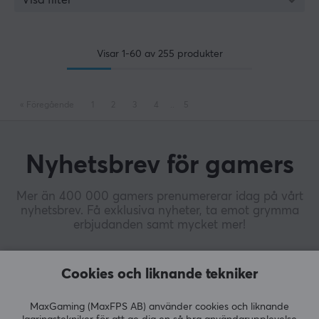
Visar
1-60
av
255
produkter
«
Föregående
1
2
3
4
..
5
Nyhetsbrev för gamers
Mer än 400 000 gamers prenumererar idag på vårt
nyhetsbrev. Få exklusiva nyheter, ta emot grymma
erbjudanden samt mycket mer!
Cookies och liknande tekniker
PRENUMERERA
MaxGaming (MaxFPS AB) använder cookies och liknande