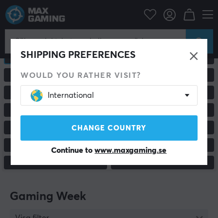
SHIPPING PREFERENCES
ALLA PRODUKTER
GAMINGMÖSS
WOULD YOU RATHER VISIT?
GAMINGSTOLAR & TILLBEHÖR
PC & BILDSKÄRMAR
RACING & SIMULATOR
HEADSET & LJUD
International
MUSMATTOR
TANGENTBORD
CHANGE COUNTRY
HANDKONTROLLER
KONSOL & TILLBEHÖR
CUSTOM KEYBOARD
STATIV & TILLBEHÖR
Continue to
www.maxgaming.se
MOBILTILLBEHÖR
ÖVRIGT
Gaming Week
Visa filter