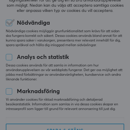
lagringstekniker för att ge dig en så bra användarupplevelse
som möjligt. Nedan kan du välja att acceptera samtliga cookies
eller anpassa vilken typ av cookies du vill acceptera.
KUNDSERVICE
Nödvändiga
Kundtjänst
Nödvändiga cookies möjliggör grunfunktionalitet som krävs för att sidan
Frågor & svar
ska fungera korrekt och säkert. Dessa cookies används bland annat för att
kunna spara saker i varukorgen, presentera mer relevant innehåll för dig,
Köpvillkor
spara språkval och hålla dig inloggad mellan sidväxlingar.
Ångra köp
Analys och statistik
Dessa cookies används för att samla in information om hur
MAXGAMING
användarupplevelsen av vår webbplats fungerar. Det ger oss möjlighet att
jobba med förbättringar av användarvänligheten, kundservice och andra
Cookies
liknande funktioner.
Lediga tjänster
Marknadsföring
Om oss
Vi använder cookies för riktad marknadsföring och detaljerad
besökarstatistik. Information som samlas in via dessa cookies skapar en
Betalsätt
intresseprofil som ligger till grund för relevant annonsering till just dig.
Dataskyddspolicy
Trygg e-handel