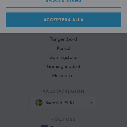
SPARA & STÄNG
Presentkort
POPULÄRA KATEGORIER
ACCEPTERA ALLA
Gamingmöss
Tangentbord
Konsol
Gamingstolar
Gamingheadset
Musmattor
VALUTA/REGION
Svenska (SEK)
FÖLJ OSS