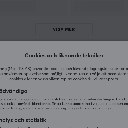
VISA MER
Cookies och liknande tekniker
Andra köpte även
g (MaxFPS AB) använder cookies och liknande lagringstekniker för a
ra användarupplevelse som möjligt. Nedan kan du välja att acceptera 
cookies eller anpassa vilken typ av cookies du vill acceptera.
ödvändiga
 cookies möjliggör grunfunktionalitet som krävs för att sidan ska fungera korrekt
ssa cookies används bland annat för att kunna spara saker i varukorgen, presente
nnehåll för dig, spara språkval och hålla dig inloggad mellan sidväxlingar.
alys och statistik