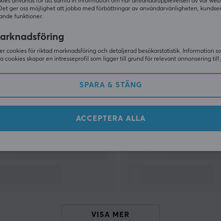
kies används för att samla in information om hur användarupplevelsen av vår web
Det ger oss möjlighet att jobba med förbättringar av användarvänligheten, kundse
ande funktioner.
VISA MER
arknadsföring
r cookies för riktad marknadsföring och detaljerad besökarstatistik. Information 
sa cookies skapar en intresseprofil som ligger till grund för relevant annonsering till 
Andra tittade även på
SPARA & STÄNG
ACCEPTERA ALLA
VISA MER