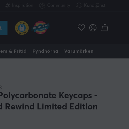
Inspiration
Community
Kundtjänst
em & Fritid
Fyndhörna
Varumärken
R
Polycarbonate Keycaps -
d Rewind Limited Edition