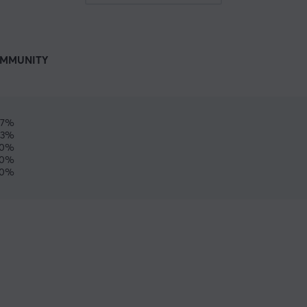
MMUNITY
67%
33%
0%
0%
0%