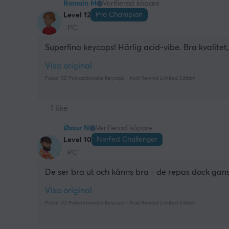
Romain M
Verifierad köpare
Pro Champion
Level 12
PC
Superfina keycaps! Härlig acid-vibe. Bra kvalit
Visa original
Pulsar 3D Polycarbonate Keycaps - Acid Rewind Limited Edition
1 like
Øssur N
Verifierad köpare
Nerfed Challenger
Level 10
PC
De ser bra ut och känns bra - de repas dock ganska 
Visa original
Pulsar 3D Polycarbonate Keycaps - Acid Rewind Limited Edition