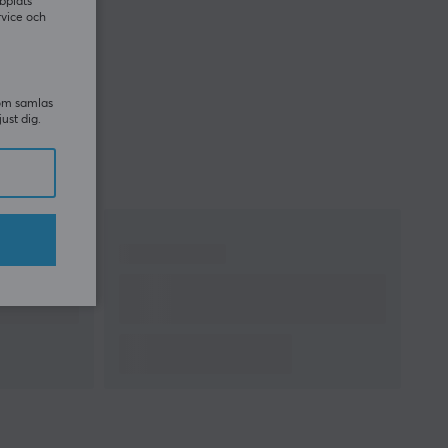
bplats
rvice och
som samlas
just dig.