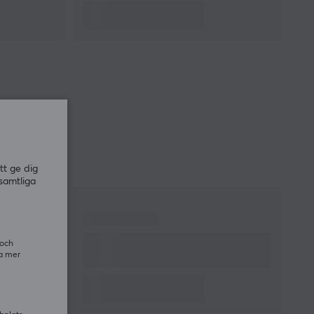
tt ge dig
samtliga
 och
ra mer