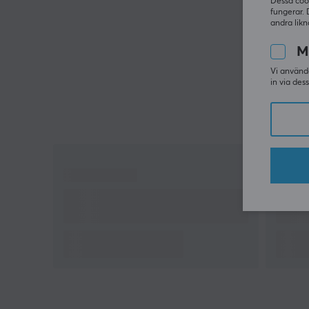
Dessa coo
fungerar. 
andra likn
M
Vi använde
in via des