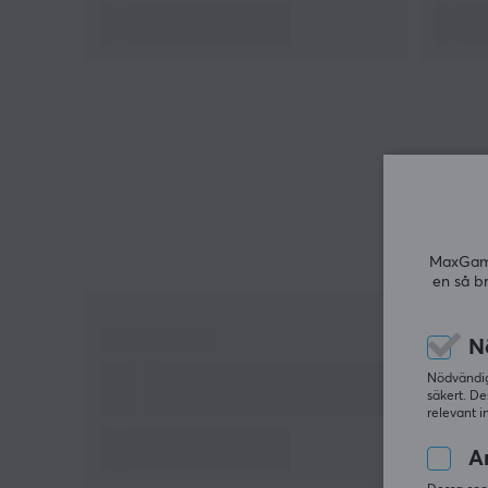
MaxGamin
en så b
N
Nödvändiga
säkert. De
relevant i
An