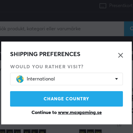
Presentkort
mingdator
Konsol
Gamingstol
Mobiltillbehör
H
SHIPPING PREFERENCES
WOULD YOU RATHER VISIT?
ycaps
International
SPARA 50%
PULSA
3D 
CHANGE COUNTRY
Aci
Continue to
www.maxgaming.se
(3)