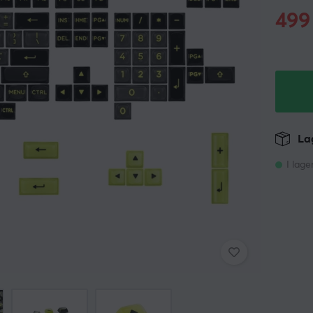
499
Lag
I lage