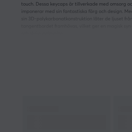
touch. Dessa keycaps är tillverkade med omsorg o
imponerar med sin fantastiska färg och design. Me
sin 3D-polykarbonatkonstruktion låter de ljuset frå
tangentbordet framhövas, vilket ger en magisk syn
och skrivupplevelse.
Keycapsen är ergonomiskt designade för att
erbjuda komfort under långa och intensiva
spelsessioner eller arbetspass. De är också
utformade för att minimera ljudnivån och ge en
behaglig upplevelse för öronen. Ge ditt tangentbo
det lilla extra som får det att sticka ut och förhöjer
din skrivupplevelse. Upplev innovation och stil med
dessa fantastiska keycaps!