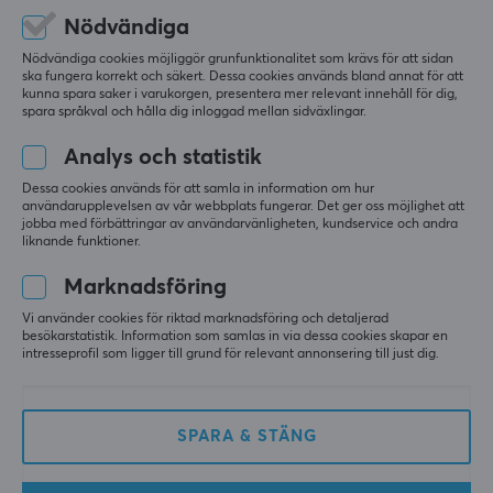
LÄMNA RECENSION
Nödvändiga
Nödvändiga cookies möjliggör grunfunktionalitet som krävs för att sidan
Relevans
ska fungera korrekt och säkert. Dessa cookies används bland annat för att
kunna spara saker i varukorgen, presentera mer relevant innehåll för dig,
Alla recensioner
spara språkval och hålla dig inloggad mellan sidväxlingar.
Analys och statistik
Domonkos K
Verifierad köpare
Mashing Scout
Level 5
Dessa cookies används för att samla in information om hur
användarupplevelsen av vår webbplats fungerar. Det ger oss möjlighet att
jobba med förbättringar av användarvänligheten, kundservice och andra
Verkligen fina blanka keycaps
liknande funktioner.
Absolut bra textur, fin profil. Jag uppskattade 
verkligen etiketterna på undersidan av keycaps 
Marknadsföring
(varje keycap visar vilken rad den tillhör).
[min board är en keychron q2 iso]
Vi använder cookies för riktad marknadsföring och detaljerad
besökarstatistik. Information som samlas in via dessa cookies skapar en
Textur
Inget
intresseprofil som ligger till grund för relevant annonsering till just dig.
Profil
Förpackning
Hittade varje keycap jag behöver
SPARA & STÄNG
Visa original