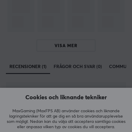
Kompatibilitet
60%, 65%, 75%, Full-size, TKL
EGENSKAPER
Språklayout
ANSI, ISO Nordisk (ÅÄÖ)
VISA MER
Knappmaterial
PBT
RECENSIONER (1)
FRÅGOR OCH SVAR (0)
COMMUNI
Profil
MDA
Färg
5
100%
Cookies och liknande tekniker
5.0
4
0%
Vit
3
0%
2
0%
MaxGaming (MaxFPS AB) använder cookies och liknande
Baserat på 1 recension
1
0%
lagringstekniker för att ge dig en så bra användarupplevelse
som möjligt. Nedan kan du välja att acceptera samtliga cookies
eller anpassa vilken typ av cookies du vill acceptera.