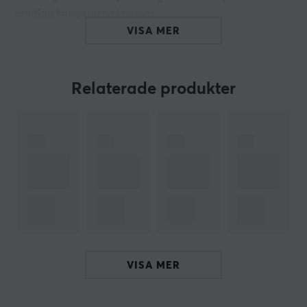
smidiga tangenttryckningar.
Setet är kompatibelt med de flesta tangentbord och
VISA MER
finns även i MDA-variant. Skillnaden ligger i skrivstilen;
Cherry keycap-setet är något högre än MDA, vilket ger
en annorlunda känsla vid tangenttryckning. MDA-
Relaterade produkter
varianten har en lägre profil, vilket kan vara mer
bekvämt för vissa användare. Valet mellan Cherry och
MDA keycaps beror på personliga preferenser och den
stil som passar individens behov och komfort bäst.
ARTIKELNUMMER
Vårt artikelnummer: 30322
Tillv. artikelnummer: DCA132-NNBLWMDPU1
VISA MER
OM VARUMÄRKET
Ducky
, populära
tangentbord
i alla storlekar - Grundat