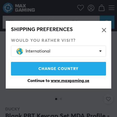
Datortillbehör
Tangentbord & Tillbehör
Keycaps
SHIPPING PREFERENCES
WOULD YOU RATHER VISIT?
International
CHANGE COUNTRY
Continue to
www.maxgaming.se
DUCKY
Blank PBT Keycap Set MDA Profile -