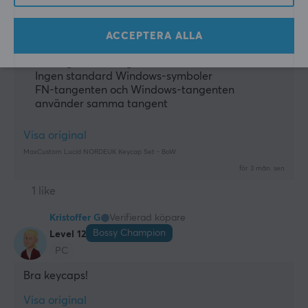
Varför har inte detta keycap-set standard 
Windows-symboler? Förutom det är de 
ACCEPTERA ALLA
genomskinliga keycaps.
De är genomskinliga
Ingen standard Windows-symboler
FN-tangenten och Windows-tangenten
använder samma tangent
Visa original
MaxCustom Lucid NORDEUK Keycap Set - BoW
för 3 mån. sen
1 like
Kristoffer G
Verifierad köpare
Bossy Champion
Level 12
PC
Bra keycaps!
Visa original