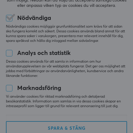
som möjligt. Nedan kan du välja att acceptera samtliga cookies
Setet innehåller även ett NORDEUK kit, vilket 
eller anpassa vilken typ av cookies du vill acceptera.
uppskattas jättemycket.
Nödvändiga
Jag rekommenderar detta set starkt!
Nödvändiga cookies möjliggör grunfunktionalitet som krävs för att sidan
Visuellt imponerande
Något suddiga
ska fungera korrekt och säkert. Dessa cookies används bland annat för att
Behagligt ljud
kunna spara saker i varukorgen, presentera mer relevant innehåll för dig,
Prisvärt set
spara språkval och hålla dig inloggad mellan sidväxlingar.
NORDEUK
Analys och statistik
Dessa cookies används för att samla in information om hur
användarupplevelsen av vår webbplats fungerar. Det ger oss möjlighet att
jobba med förbättringar av användarvänligheten, kundservice och andra
liknande funktioner.
MaxCustom Lucid NORDEUK Keycap Set - BoW
för 3 mån. sen
Marknadsföring
2 likes
Vi använder cookies för riktad marknadsföring och detaljerad
besökarstatistik. Information som samlas in via dessa cookies skapar en
intresseprofil som ligger till grund för relevant annonsering till just dig.
Ismail M
Verifierad köpare
Rare Champion
Level 12
PC
SPARA & STÄNG
Ingen standard Windows-symboler