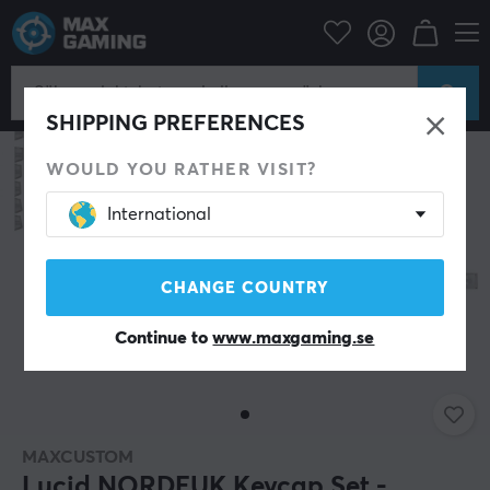
Datortillbehör
Tangentbord & Tillbehör
Keycaps
SHIPPING PREFERENCES
WOULD YOU RATHER VISIT?
International
CHANGE COUNTRY
Continue to
www.maxgaming.se
MAXCUSTOM
Lucid NORDEUK Keycap Set -