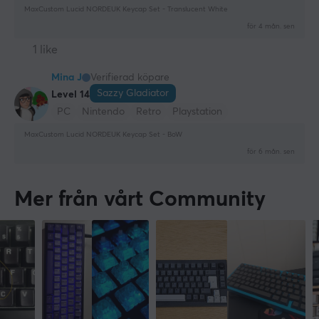
MaxCustom Lucid NORDEUK Keycap Set - Translucent White
för 4 mån. sen
1 like
Mina J
Verifierad köpare
Sazzy Gladiator
Level 14
PC
Nintendo
Retro
Playstation
MaxCustom Lucid NORDEUK Keycap Set - BoW
för 6 mån. sen
Mer från vårt Community