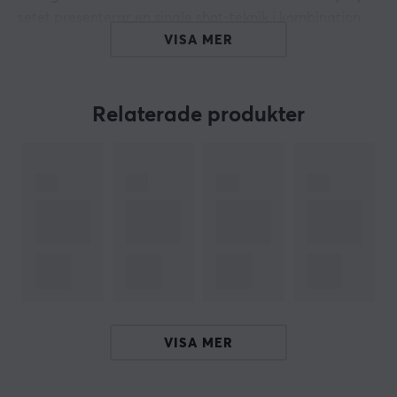
setet presenterar en single shot-teknik i kombination
med silktryck, vilket resulterar i skarpa och tydliga
VISA MER
tecken. Lucid NORDEUK Kit är designat med precision
och kvalitet i fokus, vilket gör dem kompatibla med ett
flertal tangentbordslayouter.
Relaterade produkter
Sammanfattning
Translucent white
Polykarbonatmaterial och Cherry-profil
Kompatibel med flertalet tangentbordslayouter
Single shot-teknik och silktryck
Långvarig hållbarhet och motståndskraft
VISA MER
ARTIKELNUMMER
Vårt artikelnummer: 35928