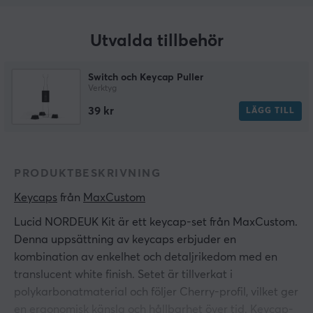
Utvalda tillbehör
Switch och Keycap Puller
Verktyg
39 kr
LÄGG TILL
PRODUKTBESKRIVNING
Keycaps
 från 
MaxCustom
Lucid NORDEUK Kit är ett keycap-set från MaxCustom.
Denna uppsättning av keycaps erbjuder en
kombination av enkelhet och detaljrikedom med en
translucent white finish. Setet är tillverkat i
polykarbonatmaterial och följer Cherry-profil, vilket ger
en ergonomisk känsla och hållbarhet över tid. Keycap-