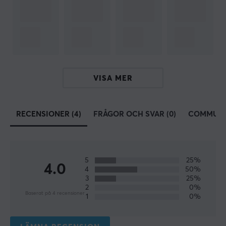
preferenser.
SPECIFIKATIONER
EGENSKAPER
Språklayout
VISA MER
ISO German, ISO Nordisk (ÅÄÖ), ISO UK
Knappmaterial
Polykarbonat
RECENSIONER (4)
FRÅGOR OCH SVAR (0)
COMMUNI
Profil
Cherry
Färg
5
25%
4.0
4
50%
Fade
3
25%
2
0%
Baserat på 4 recensioner
1
0%
GARANTI
Producentens garanti