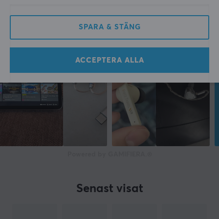
Lila
SPARA & STÄNG
GARANTI
Producentens garanti
1 års garanti
ACCEPTERA ALLA
Powered by GAMIFIERA.®
Senast visat