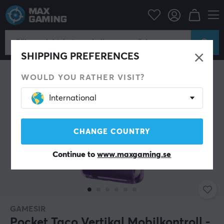
Mobiltillbehör
Kontroller till mobil
NYHET
SHIPPING PREFERENCES
WOULD YOU RATHER VISIT?
International
CHANGE COUNTRY
Continue to
www.maxgaming.se
GAMESIR
Pocket Taco Vertikal Mobilkontroll -