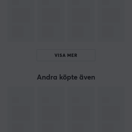
Pocket Taco stödjer dessutom ett tangentbordsläge
där knapparna kan omprogrammeras för att ge full
kontroll över spelet. Skyddande silikonkuddar i
klämområdet förhindrar repor och skador på telefonen
under spel. Med ett kraftfullt 600 mAh-batteri kan
Pocket Taco leverera långvarig spelprestanda. De
VISA MER
responsiva knapparna, inklusive komfortabla ABXY-
tangenter och D-pad, erbjuder precision i varje rörelse.
Kontrollen möjliggör även laddning av telefonen under
Andra köpte även
spel, tack vare sin genomtänkte design.
Mjukvarukompatibilitet via GameSir-appen ger
användaren möjlighet att remappa knappar och enkelt
justera inställningar under spelet.
Sammanfattning
Endast 62 gram