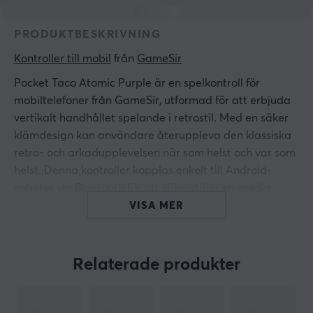
PRODUKTBESKRIVNING
Kontroller till mobil
 från 
GameSir
Pocket Taco Atomic Purple är en spelkontroll för
mobiltelefoner från GameSir, utformad för att erbjuda
vertikalt handhållet spelande i retrostil. Med en säker
klämdesign kan användare återuppleva den klassiska
retro- och arkadupplevelsen när som helst och var som
helst. Denna kontroller kopplas enkelt till Android-
enheter via Bluetooth för att säkerställa en smidig
spelupplevelse. Kontrollen väger endast 62 g och har
VISA MER
en kompakt design, vilket gör den lätt att bära med
sig. För extraskydd ingår en PP-förvaringslåda, perfekt
för att skydda din enhet under transport. Den smarta
Relaterade produkter
strömbrytaren aktiveras automatiskt när den fälls ut
och stängs av när den stängs, vilket bidrar till en
sömlös användning.