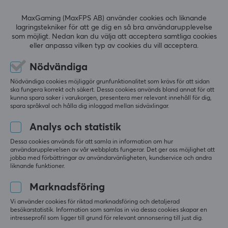
spelupplevelse bättre. GameSir är kända för att leda
utvecklingen av handkontroller, gamepads och
RECENSIONER (0)
FRÅGOR OCH SVAR (0)
COMMUNI
MaxGaming (MaxFPS AB) använder cookies och liknande
tillbehör till mobil gaming och konsol. Dom tar ofta
lagringstekniker för att ge dig en så bra användarupplevelse
som möjligt. Nedan kan du välja att acceptera samtliga cookies
fram nya innovativa produkter för att ge sina
eller anpassa vilken typ av cookies du vill acceptera.
användare övertag. Deras mjukvara går att ladda ner
5
0%
här
.
Nödvändiga
0.0
4
0%
3
0%
Nödvändiga cookies möjliggör grunfunktionalitet som krävs för att sidan
2
0%
GameSir har idag samarbeten med stora företag över
ska fungera korrekt och säkert. Dessa cookies används bland annat för att
Baserat på 0 recensioner
1
0%
kunna spara saker i varukorgen, presentera mer relevant innehåll för dig,
hela världen Apple, Gameloft, Nvidia, DJI och många
spara språkval och hålla dig inloggad mellan sidväxlingar.
olika e-sportorganisationer. GamerSir har åtagit sig att
Analys och statistik
tillhandahålla marknaden med innovativ spelhårdvara,
LÄMNA RECENSION
programvarn och service, som hjälper användarna att
Dessa cookies används för att samla in information om hur
användarupplevelsen av vår webbplats fungerar. Det ger oss möjlighet att
njuta av seger.
jobba med förbättringar av användarvänligheten, kundservice och andra
liknande funktioner.
Mer från vårt Community
SPECIFIKATIONER
Marknadsföring
EGENSKAPER
Vi använder cookies för riktad marknadsföring och detaljerad
besökarstatistik. Information som samlas in via dessa cookies skapar en
Färg
intresseprofil som ligger till grund för relevant annonsering till just dig.