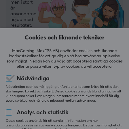
men i stort
är
användarna
nöjda med
resultatet.
Cookies och liknande tekniker
Sammanfattat med AI av GAMIFIERA.®
LÄMNA RECENSION
MaxGaming (MaxFPS AB) använder cookies och liknande
lagringstekniker för att ge dig en så bra användarupplevelse
som möjligt. Nedan kan du välja att acceptera samtliga cookies
Relevans
eller anpassa vilken typ av cookies du vill acceptera.
Alla recensioner
Nödvändiga
Nödvändiga cookies möjliggör grunfunktionalitet som krävs för att sidan
Diego Ignacio F
Verifierad köpare
ska fungera korrekt och säkert. Dessa cookies används bland annat för att
Casual NPC
Level 1
kunna spara saker i varukorgen, presentera mer relevant innehåll för dig,
spara språkval och hålla dig inloggad mellan sidväxlingar.
Mycket bra produkt. Sänkte temperaturen på min 
gaming-laptop avsevärt.
Analys och statistik
Dessa cookies används för att samla in information om hur
Visa original
användarupplevelsen av vår webbplats fungerar. Det ger oss möjlighet att
Arctic MX-6 Kylpasta - 4g