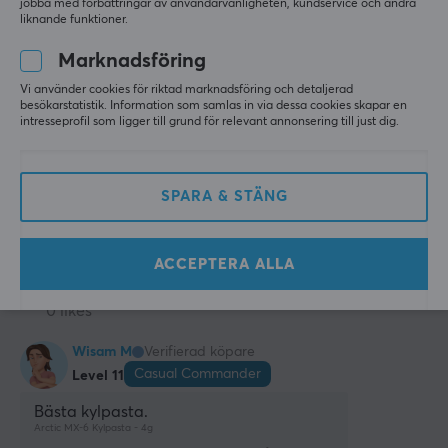
jobba med förbättringar av användarvänligheten, kundservice och andra
liknande funktioner.
i fjol
2 likes
Marknadsföring
Vi använder cookies för riktad marknadsföring och detaljerad
Lukas M
Verifierad köpare
besökarstatistik. Information som samlas in via dessa cookies skapar en
Sleepy Scout
Level 5
intresseprofil som ligger till grund för relevant annonsering till just dig.
PC
Playstation
Definitivt den bästa kylpastan i denna prisklass.
SPARA & STÄNG
Lätt att applicera och ger riktigt bra kylning för en 
liten slant. Svårt att hitta något bättre för 
pengarna.
Arctic MX-6 Kylpasta - 4g
ACCEPTERA ALLA
för 10 mån. sen
0 likes
Wisam M
Verifierad köpare
Casual Commander
Level 11
Bästa kylpasta.
Arctic MX-6 Kylpasta - 4g