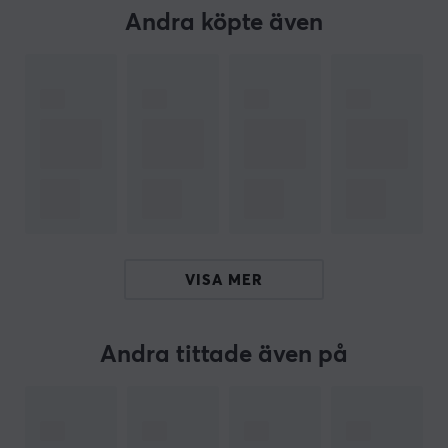
Sammanfattning
Andra köpte även
Kylpasta med hög termisk ledningsförmåga
Densitet: 2,60 g/cm³, Viskositet: 45 000 poise
Används för CPU:er, chipsets och VGA-kort
Volymresistivitet: 1,8 x 10¹² ohm-cm
Kontinuerlig användningstemperatur: -50 °C till
150 °C
ARTIKELNUMMER
VISA MER
Vårt artikelnummer: 31770
Tillv. artikelnummer: ACTCP00080A
Andra tittade även på
OM VARUMÄRKET
ARCTIC
har etablerat sig som ett företag som sätter
kunderna i centrum och erbjuder premiumlösningar för