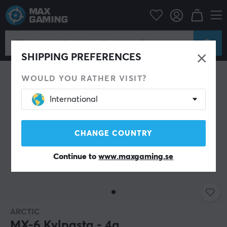
tortillbehör
Datorkomponenter
Chassifläkt & Kylning
Kylpasta
SHIPPING PREFERENCES
WOULD YOU RATHER VISIT?
International
CHANGE COUNTRY
Continue to
www.maxgaming.se
ARCTIC
MX-6 Kylpasta - 4g