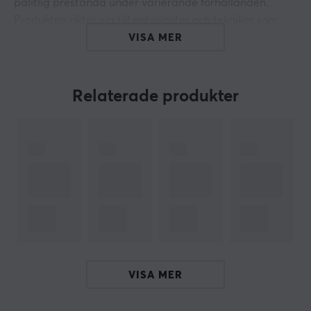
pålitlig prestanda under varierande förhållanden.
Produkten riktar sig till entusiaster och tekniker som
söker en pålitlig lösning för kylning av högpresterande
VISA MER
komponenter.
Kylpastan Arctic MX-6 innehåller noggrant utvalda
Relaterade produkter
material som bidrar till dess termiska ledningsförmåga.
Den har en volymresistivitet på 1,8 x 10¹² ohm-cm, vilket
minskar risken för elektriska kortslutningar och
säkerställer att hög strömtålighet kan upprätthållas.
Den är lämplig för kontinuerlig användning i
temperaturintervall mellan -50 °C och 150 °C, vilket gör
den mångsidig för olika typer av elektronik.
Appliceringen är enkel och trygg, vilket ger
användarna en effektiv lösning för att förhindra
överhettning av sina system och öka livslängden på
VISA MER
sina komponenter.