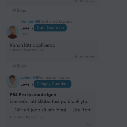
för 11 mån. sen
0 likes
Kennie R
Verifierad köpare
Guru Guardian
Level 7
PC
Kanon lätt applicerad
Arctic MX-6 Kylpasta - 4g
för 11 mån. sen
0 likes
Johan A
Verifierad köpare
Cringey Guardian
Level 7
PS4 Pro tystnade igen
Lite svårt att klibba fast på blank yta.
Gör sitt jobb så här långt.
Lite "torr"
Arctic MX-6 Kylpasta - 4g
i fjol