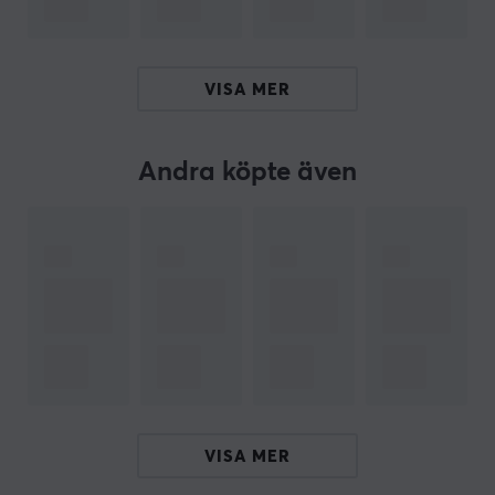
färgåtergivningen på din skärm. Den inbyggda
2000mAh-batteriet ger upp till 4,5 timmars batteritid
vid maximal ljusstyrka och laddas smidigt via USB-C.
VISA MER
Tack vare en magnetisk bas och starkt 3M-tejp kan
lampan fästas stabilt på olika ytor, vilket sparar plats
på skrivbordet och eliminerar behovet av borrning. Den
Andra köpte även
mångsidiga designen låter dig även använda lampan
som en portabel ficklampa för extra flexibilitet.
Sammanfattning
Justerbart lamphuvud för anpassad belysning
Certifierat blåljustfritt ljus som är skonsamt mot
ögonen
Hög färgåtergivning med Ra90 RGB-index
Upp till 4,5 timmars batteritid med USB-C-
laddning
VISA MER
Magnetisk bas för stabil montering och flexibel