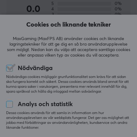
5
0%
Xiaomi är för närvarande världens fjärde största
0.0
4
0%
smarttelefonmärke och har etablerat världens största
3
0%
2
0%
konsument-IoT-plattform, med mer än 213,2 miljoner
Cookies och liknande tekniker
Baserat på 0 recensioner
1
0%
smarta enheter (exklusive smartphones och bärbara
datorer) anslutna till dess plattform. För närvarande
MaxGaming (MaxFPS AB) använder cookies och liknande
LÄMNA RECENSION
lagringstekniker för att ge dig en så bra användarupplevelse
finns Xiaomi-produkter i mer än 90 länder och regioner
som möjligt. Nedan kan du välja att acceptera samtliga cookies
runt om i världen och har ett ledande fotfäste på
eller anpassa vilken typ av cookies du vill acceptera.
många marknader.
Nödvändiga
Mer från vårt Community
Nödvändiga cookies möjliggör grunfunktionalitet som krävs för att sidan
SPECIFIKATIONER
ska fungera korrekt och säkert. Dessa cookies används bland annat för att
kunna spara saker i varukorgen, presentera mer relevant innehåll för dig,
EGENSKAPER
spara språkval och hålla dig inloggad mellan sidväxlingar.
Färg
Analys och statistik
Vit
Dessa cookies används för att samla in information om hur
användarupplevelsen av vår webbplats fungerar. Det ger oss möjlighet att
jobba med förbättringar av användarvänligheten, kundservice och andra
GARANTI
liknande funktioner.
Producentens garanti