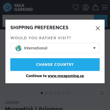
Hem & Fritid
Smarta Hem
Belysning
Lampor
SHIPPING PREFERENCES
WOULD YOU RATHER VISIT?
International
CHANGE COUNTRY
Continue to
www.maxgaming.se
XIAOMI
Magnetisk Läslampa