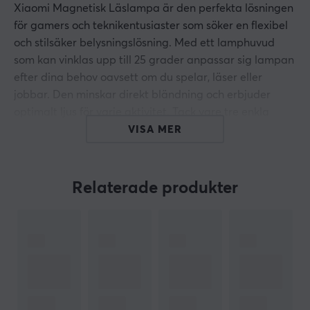
Xiaomi Magnetisk Läslampa är den perfekta lösningen
för gamers och teknikentusiaster som söker en flexibel
och stilsäker belysningslösning. Med ett lamphuvud
som kan vinklas upp till 25 grader anpassar sig lampan
efter dina behov oavsett om du spelar, läser eller
jobbar. Den minskar direkt bländning och erbjuder
optimalt ljus för varje aktivitet. Tack vare tre enkla
ljusstyrkenivåer, justerbara via touchkontroll, hittar du
VISA MER
alltid rätt belysning, oavsett om det är för intensiva
gaming-sessioner eller avslappnande läsning. Lampan
har dessutom ett behagligt och flimmerfritt ljus som
Relaterade produkter
minimerar ögontrötthet under långa
användningsperioder.
Kombinationen av ett Ra90 högt färgåtergivningsindex
och certifiering för noll blåljustransmission gör att
Xiaomi Magnetisk Läslampa levererar naturligt ljus
utan att skada dina ögon eller äventyra