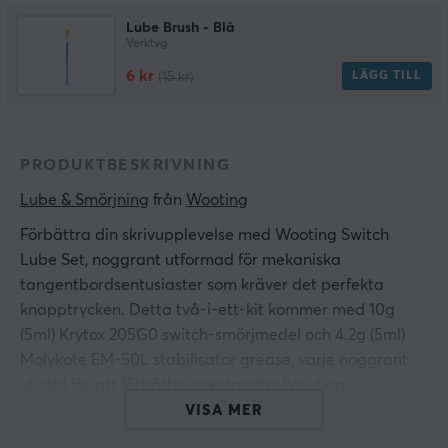
Lube Brush - Blå
Verktyg
6 kr
LÄGG TILL
(15 kr)
PRODUKTBESKRIVNING
Lube & Smörjning
 från 
Wooting
Förbättra din skrivupplevelse med Wooting Switch
Lube Set, noggrant utformad för mekaniska
tangentbordsentusiaster som kräver det perfekta
knapptrycken. Detta två-i-ett-kit kommer med 10g
(5ml) Krytox 205G0 switch-smörjmedel och 4.2g (5ml)
Molykote EM-50L stabilisator grease, varje noggrant
utvald för att förbättra prestandan hos dina
tangentbords switchar och stabilisatorer.
VISA MER