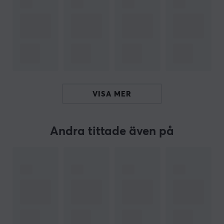
tangentbord till det yttersta. Vi rekommenderar att du
använder en Tweezer, Switch Puller, och Lube brush vid
applicering av smörjmedlen. Köp ditt Wooting Lube Set
och ta ditt tangentbord till nästa nivå.
ARTIKELNUMMER
Vårt artikelnummer: 32370
VISA MER
Tillv. artikelnummer: AC1-LUB-5ML-201
Andra tittade även på
OM VARUMÄRKET
Wooting
, ett holländskt företag grundat av tre
passionerade spelare, har tagit den mekaniska
tangentbordsvärlden med storm. Deras hemlighet? En
kompromisslös strävan efter innovation och prestanda.
Wooting är inte nöjda med att bara erbjuda snygga
tangentbord – de vill revolutionera spelupplevelsen.