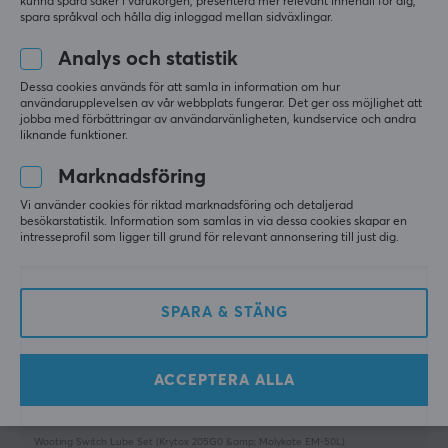
kunna spara saker i varukorgen, presentera mer relevant innehåll för dig,
Visa original
spara språkval och hålla dig inloggad mellan sidväxlingar.
Wooting Switch Lube Set (Krytox 205G0 &amp; Molykote EM-50L)
Analys och statistik
i fjol
Dessa cookies används för att samla in information om hur
1 like
användarupplevelsen av vår webbplats fungerar. Det ger oss möjlighet att
jobba med förbättringar av användarvänligheten, kundservice och andra
Marjaana S
Verifierad köpare
liknande funktioner.
Nerdy Knight
Level 9
Marknadsföring
PC
Vi använder cookies för riktad marknadsföring och detaljerad
Bara Krytox räcker
besökarstatistik. Information som samlas in via dessa cookies skapar en
intresseprofil som ligger till grund för relevant annonsering till just dig.
Enligt min åsikt var fettet avsett för stabilisatorerna 
för tjockt och klibbigt, åtminstone för min smak. 
Bara Krytox skulle förmodligen ha fungerat bättre 
för stabilisatorerna än Molykote.
SPARA & STÄNG
Krytox är det perfekta fettet för linjära kontakter
Molykote var enligt min mening för tjockt och
klibbigt fett.
ACCEPTERA ALLA
Visa original
Wooting Switch Lube Set (Krytox 205G0 &amp; Molykote EM-50L)