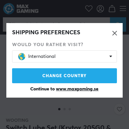
r
Tangentbord & Tillbehör
Custom keyboard
Lube & Smörjning
SHIPPING PREFERENCES
WOULD YOU RATHER VISIT?
International
CHANGE COUNTRY
Continue to
www.maxgaming.se
WOOTING
Switch Lube Set (Krytox 205G0 &