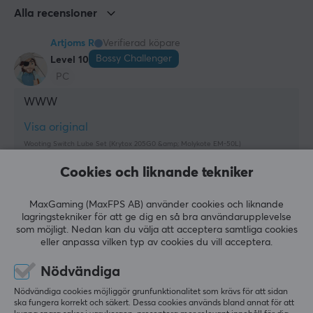
Alla recensioner
GARANTI
Producentens garanti
Artjoms R
Verifierad köpare
2 års garanti
Bossy Challenger
Level 10
PC
WWW
Visa original
Wooting Switch Lube Set (Krytox 205G0 &amp; Molykote EM-50L)
för 3 mån. sen
Cookies och liknande tekniker
2 likes
MaxGaming (MaxFPS AB) använder cookies och liknande
Oscar N
Verifierad köpare
lagringstekniker för att ge dig en så bra användarupplevelse
Loud Wizard
Level 16
som möjligt. Nedan kan du välja att acceptera samtliga cookies
eller anpassa vilken typ av cookies du vill acceptera.
PC
Bra och billig smörjning, men jag slutade med att 
Nödvändiga
inte använda Molykote EM-50L för stabilisatorer 
Nödvändiga cookies möjliggör grunfunktionalitet som krävs för att sidan
eftersom det helt enkelt är för tjockt.
ska fungera korrekt och säkert. Dessa cookies används bland annat för att