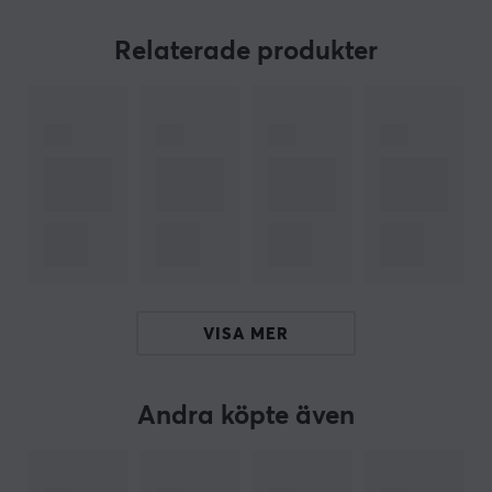
Krytox 205G0, hyllad som det mest populära switch-
smörjmedlet bland entusiaster, erbjuder en balanserad
Relaterade produkter
viskositet som jämnar ut dina tangentnedslag
samtidigt som det dämpar ljudet avsevärt för att
skapa det eftertraktade 'thock'-ljudet. Bara 1ml täcker
minst 90 brytare, vilket säkerställer att de 5ml som
medföljer kommer att räcka för hela ditt tangentbord,
och mer därtill, under lång tid.
Kompletterande detta är Molykote EM-50L från
duPont, speciellt formulerad för att eliminera
stabilisatorrassel. Dess tjockare, klibbigare
VISA MER
sammansättning säkerställer tysta, precisa knapptryck
genom att endast rikta in sig på stabilisatortrådarna
och inte brytar- eller stabilisatorstammarna.
Andra köpte även
Med dessa smörjmedel har du allt du behöver för att
smörja och uppgradera dina switchar & stabilizers.
Detta är utmärkta smörjmedel för att finslipa ditt