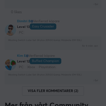
i fjol
0 likes
Dimitri B
Verifierad köpare
Easy Crusader
Level 13
PC
Wooting Switch Lube Set (Krytox 205G0 &amp; Molykote EM-50L)
för 9 mån. sen
Kim E
Verifierad köpare
Buffed Champion
Level 12
PC
Xbox
Playstation
Wooting Switch Lube Set (Krytox 205G0 &amp; Molykote EM-50L)
i fjol
VISA FLER KOMMENTARER (2)
Mer från vårt Community