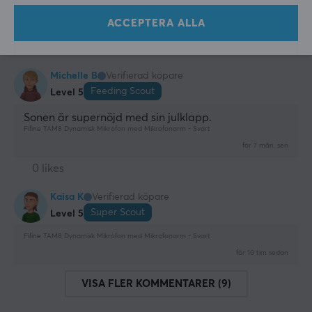
Fifine TAM8 Dynamisk Mikrofon med Mikrofonarm - Svart
ACCEPTERA ALLA
för 8 mån. sen
0 likes
Michelle B
Verifierad köpare
Feeding Scout
Level 5
Sonen är supernöjd med sin julklapp.
Fifine TAM8 Dynamisk Mikrofon med Mikrofonarm - Svart
för 7 mån. sen
0 likes
Kaisa K
Verifierad köpare
Super Scout
Level 5
Fifine TAM8 Dynamisk Mikrofon med Mikrofonarm - Svart
för 10 tim sedan
VISA FLER KOMMENTARER (9)