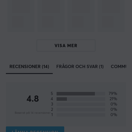
Fifine
–
Premiumvarumärke för ljud- och
mikrofonteknologi som etablerades 2009. Fifine är ett
ungt företag som inom ett decennium vuxit snabbt från
att vara litet företag till att bli globalt orienterade.
VISA MER
Företaget erbjuder ett brett sortiment av mikrofoner.
Kvalitet och kundnöjdhet ligger i framkant. Bestående
engagemang att förbättra utbudet och vara ledande
RECENSIONER (14)
FRÅGOR OCH SVAR (1)
COMMUN
inom kvalitetsstandarder. Oavsett om du är en gamer,
streamer, föreläsare, DJ eller musiker, kan du alltid
räkna med Fifine fokuserar på din utrustning medan du
koncentrerar dig på att utöva ditt arbete.
5
79%
4.8
4
21%
3
0%
SPECIFIKATIONER
2
0%
Baserat på 14 recensioner
1
0%
ANSLUTNING
Anslutning