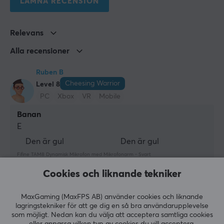
LÄMNA RECENSION
USB, XLR
Kompatibilitet
Relevans
Mac, PC, PS5
Alla recensioner
EGENSKAPER
Ruben B
Färg
Cheesing Warrior
Level 8
Vit
PC
Xbox
VR
Mobile
Banan
FUNKTIONER
E
Mute-knapp
Den är gul
Den är gul
Ja
Fifine TAM8 Dynamisk Mikrofon med Mikrofonarm - Svart
förra v.
Höj & sänkbar
Cookies och liknande tekniker
0 likes
Ja
MaxGaming (MaxFPS AB) använder cookies och liknande
Alexandra S
Verifierad köpare
lagringstekniker för att ge dig en så bra användarupplevelse
GARANTI
Raging Scout
som möjligt. Nedan kan du välja att acceptera samtliga cookies
Level 5