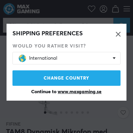
Datortillbehör
Headset & Ljud
Mikrofon
SHIPPING PREFERENCES
WOULD YOU RATHER VISIT?
International
CHANGE COUNTRY
Continue to
www.maxgaming.se
FIFINE
TAM8 Dynamisk Mikrofon med