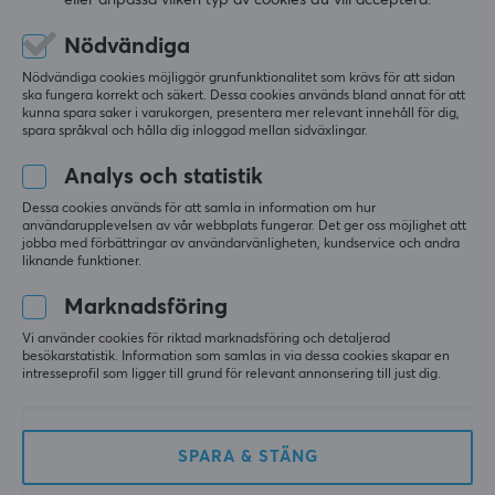
eller anpassa vilken typ av cookies du vill acceptera.
Producentens garanti
Toppen—jag kan verkligen bara rekommendera 
2 års garanti
den vidare
Nödvändiga
Toppljud, även bra för att spela in ljud
Nödvändiga cookies möjliggör grunfunktionalitet som krävs för att sidan
MIKROFON
ska fungera korrekt och säkert. Dessa cookies används bland annat för att
kunna spara saker i varukorgen, presentera mer relevant innehåll för dig,
Visa original
spara språkval och hålla dig inloggad mellan sidväxlingar.
Typ
Fifine TAM8 Dynamisk Mikrofon med Mikrofonarm - Rosa
Dynamisk
Analys och statistik
förra mån.
Frekvensomfång
Dessa cookies används för att samla in information om hur
0 likes
användarupplevelsen av vår webbplats fungerar. Det ger oss möjlighet att
50-16000 Hz
jobba med förbättringar av användarvänligheten, kundservice och andra
Jonathan G
Verifierad köpare
liknande funktioner.
Känslighet
Feeding Gladiator
Level 14
80 dB
Marknadsföring
PC
VR
Vi använder cookies för riktad marknadsföring och detaljerad
Samplingshastighet
Go mick, men kass arm
besökarstatistik. Information som samlas in via dessa cookies skapar en
44.1k-48k Hz
intresseprofil som ligger till grund för relevant annonsering till just dig.
Go mick, men kass arm. Toleransen i skruvarna har 
gett med sig efter bara en vecka. Om du är 
Polärt mönster
intresserad av micken, ta den separat med en 
Kardioid
annan arm.
SPARA & STÄNG
Bra mick
Arm