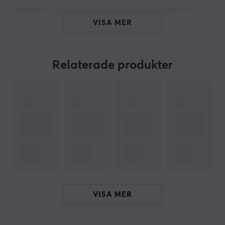
funktioner som en mikrofon arm i metall, popfilter och
basstativ, stöd för både hörlursnivåkontroller och
VISA MER
touch-mute-funktionalitet i USB-läge samt en
iögonfallande RGB-belysning.
Relaterade produkter
Kombinationen av USB- och XLR-anslutning ger
spelarna avancerad rörelsefrihet utan att ge avkall på
överlägsen ljudkvalitet. Dessutom underlättas
installationen genom att det inte krävs något
ljudgränssnitt vid första användningen (genom USB).
Och när spelarna upptäcker att de behöver mer
kontroll över sina ljudinställningar i framtiden kan de
enkelt byta till XLR-läget. Den här dynamiska
mikrofonen är dessutom en budgetvänlig lösning för
streamers som använder två datorer i sin installation.
VISA MER
Dynamisk mikrofon
Polärt mönster: kardioid