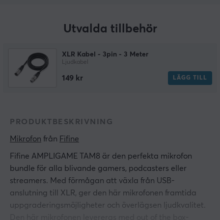
Utvalda tillbehör
XLR Kabel - 3pin - 3 Meter
Ljudkabel
149 kr
LÄGG TILL
PRODUKTBESKRIVNING
Mikrofon
 från 
Fifine
Fifine AMPLIGAME TAM8 är den perfekta mikrofon
bundle för alla blivande gamers, podcasters eller
streamers. Med förmågan att växla från USB-
anslutning till XLR, ger den här mikrofonen framtida
uppgraderingsmöjligheter och överlägsen ljudkvalitet.
Den här mikrofonen levereras med out of the box-