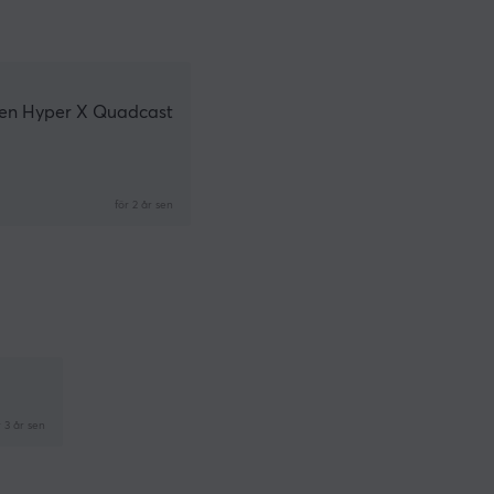
l en Hyper X Quadcast
för 2 år sen
r 3 år sen