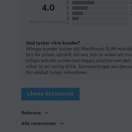
5
4.0
4
3
2
Baserat på 25 recensioner
1
Vad tycker våra kunder?
Många kunder tycker att MaxMount SLIM mikrofon
bra för priset, särskilt vid rea, och är enkel at
billiga och att armen kan tappa position om den 
vilket är en vanlig kritik. Sammantaget ses den s
för väldigt tunga mikrofoner.
LÄMNA RECENSION
Relevans
Alla recensioner