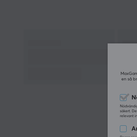
Material: Aluminium
MaxGamin
en så b
N
Nödvändiga
säkert. De
relevant i
An