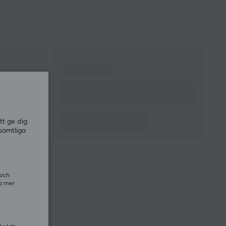
tt ge dig
samtliga
 och
ra mer