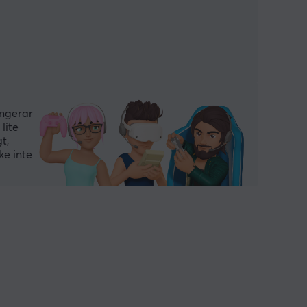
ungerar
lite
t,
ke inte