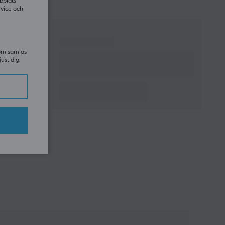
bplats
rvice och
som samlas
just dig.