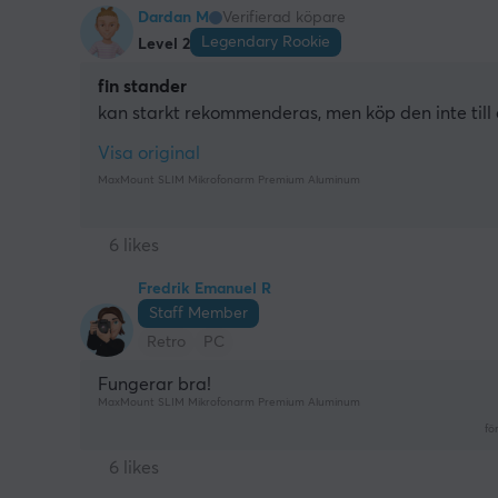
Dardan M
Verifierad köpare
Legendary Rookie
Level 2
fin stander
kan starkt rekommenderas, men köp den inte til
Visa original
MaxMount SLIM Mikrofonarm Premium Aluminum
6 likes
Fredrik Emanuel R
Staff Member
Retro
PC
Fungerar bra!
MaxMount SLIM Mikrofonarm Premium Aluminum
fö
6 likes