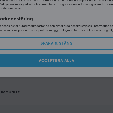
Andra tittade även på
kies används för att samla in information om hur användarupplevelsen av vår web
Det ger oss möjlighet att jobba med förbättringar av användarvänligheten, kundse
ande funktioner.
arknadsföring
r cookies för riktad marknadsföring och detaljerad besökarstatistik. Information 
sa cookies skapar en intresseprofil som ligger till grund för relevant annonsering till 
SPARA & STÄNG
ACCEPTERA ALLA
VISA MER
OMMUNITY