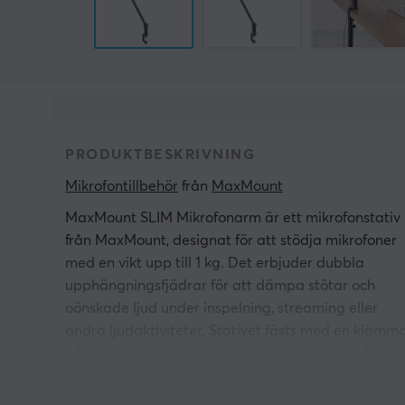
PRODUKTBESKRIVNING
Mikrofontillbehör
 från 
MaxMount
MaxMount SLIM Mikrofonarm är ett mikrofonstativ
från MaxMount, designat för att stödja mikrofoner
med en vikt upp till 1 kg. Det erbjuder dubbla
upphängningsfjädrar för att dämpa stötar och
oönskade ljud under inspelning, streaming eller
andra ljudaktiviteter. Stativet fästs med en klämm
på bordet och har en vikbar sax-arm-design för
enkel förvaring och minimalt utrymmesbehov. Den
interna kabeldragningen bidrar även till ett prydlig