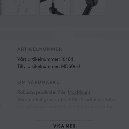
ARTIKELNUMMER
Vårt artikelnummer: 16484
Tillv. artikelnummer: MDS06-1
OM VARUMÄRKET
Robusta produkter från
MaxMount
-
Varumärket grundades 2019 i Stockholm. Syfte
a
var ta fram prisvärda & stilrena produkter för
gaming och kontoret. Idag säljer MaxMount allt
från
skärmstativ
för datorskärmar, väggfäste för
VISA MER
t
TV,
kabelhantering
och mycket mer.