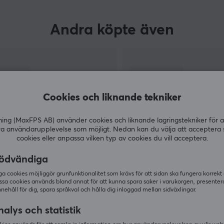
Andra köpte även
Cookies och liknande tekniker
g (MaxFPS AB) använder cookies och liknande lagringstekniker för a
ra användarupplevelse som möjligt. Nedan kan du välja att acceptera 
cookies eller anpassa vilken typ av cookies du vill acceptera.
ödvändiga
VISA MER
 cookies möjliggör grunfunktionalitet som krävs för att sidan ska fungera korrekt
ssa cookies används bland annat för att kunna spara saker i varukorgen, presente
nnehåll för dig, spara språkval och hålla dig inloggad mellan sidväxlingar.
alys och statistik