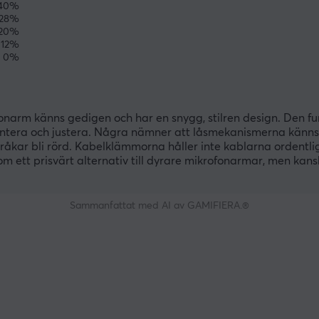
40%
28%
20%
12%
0%
arm känns gedigen och har en snygg, stilren design. Den f
t montera och justera. Några nämner att låsmekanismerna känns 
råkar bli rörd. Kabelklämmorna håller inte kablarna ordentlig
om ett prisvärt alternativ till dyrare mikrofonarmar, men kans
Sammanfattat med AI av GAMIFIERA.®