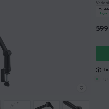
Variant
MaxMo
I lager
599
Lag
I lage