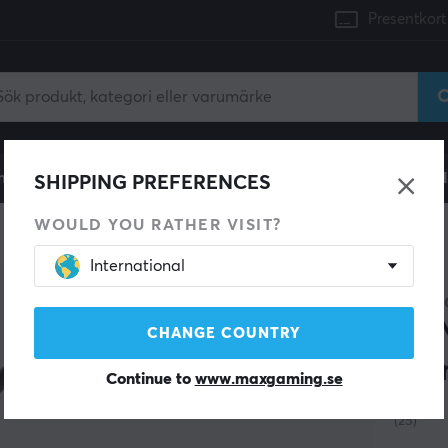
Presentkort
mingdator
Konsol
Gamingstol
Mobiltillbehör
H
SHIPPING PREFERENCES
WOULD YOU RATHER VISIT?
Mikrofontillbehör
International
MAXM
SLI
CHANGE COUNTRY
Alu
Continue to
www.maxgaming.se
(25)