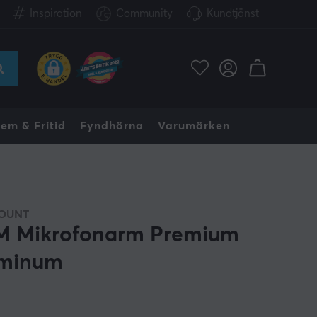
Inspiration
Community
Kundtjänst
em & Fritid
Fyndhörna
Varumärken
OUNT
M Mikrofonarm Premium
minum