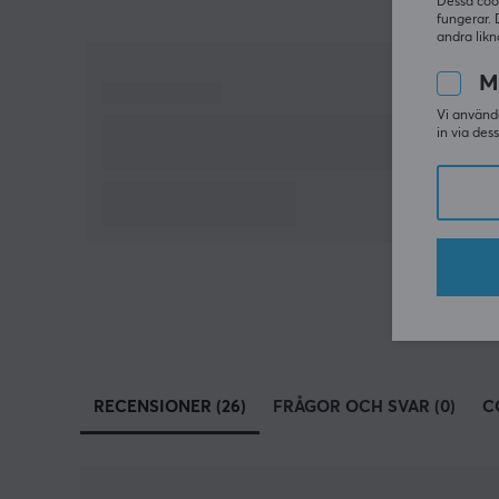
Dessa coo
fungerar. 
andra likn
M
Vi använde
in via des
RECENSIONER (26)
FRÅGOR OCH SVAR (0)
C