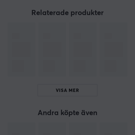
Det dämpade fästet passar de flest skrivbord och en
avtagbar förlängare ger höjden att nå fler platser.
Relaterade produkter
Wave Mic Arm sätter standarden för mikrofonarmar –
slimmad, funktionell och anpassningsbar. Montera bara
mikrofonen och börja prata.
I lådan
Wave Mic Arm
Höjdförlängare
Motvikt
Adaptrar för 1/4 tum till 3/8 tum samt 1/4 tum till
VISA MER
5/8 tum
Insexnyckel
Kom igång-guide
Andra köpte även
ARTIKELNUMMER