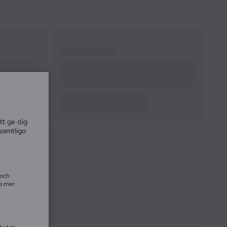
tt ge dig
samtliga
 och
ra mer