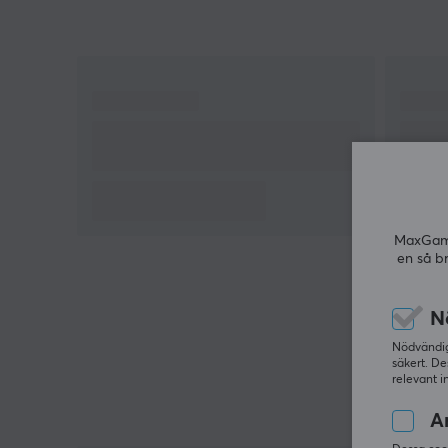
MaxGamin
en så b
N
Nödvändiga
säkert. De
relevant i
An