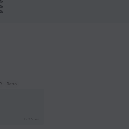
%
%
%
R
Retro
för 2 år sen