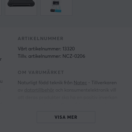
ARTIKELNUMMER
Vårt artikelnummer: 13320
Tillv. artikelnummer: NCZ-0206
r
OM VARUMÄRKET
du
Naturligt född teknik från
Natec
- Tillverkaren
t
av
datortillbehör
och konsumentelektronik vill
att deras produkter ska ha en positiv inverkan
er
på sina användare. Deras fokus ligger på att
tillhandahålla tillbehör med avancerad teknik
VISA MER
som möter deras användare förväntningar och
underlättar deras vardagliga liv.