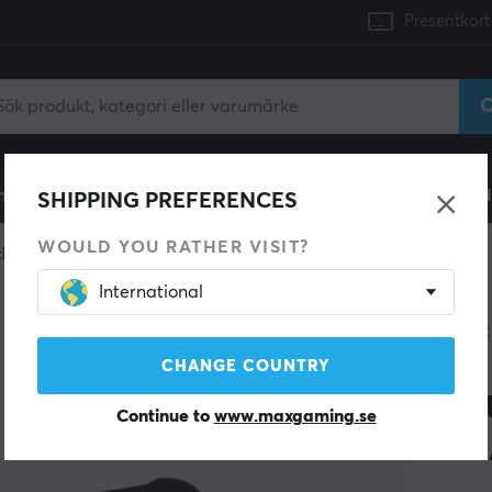
Presentkort
mingdator
Konsol
Gamingstol
Mobiltillbehör
H
SHIPPING PREFERENCES
WOULD YOU RATHER VISIT?
tläsare
International
NATEC
Min
CHANGE COUNTRY
Kor
Continue to
www.maxgaming.se
2.0