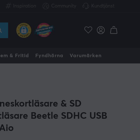
Inspiration
Community
Kundtjänst
em & Fritid
Fyndhörna
Varumärken
neskortläsare & SD
tläsare Beetle SDHC USB
 Aio