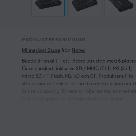
PRODUKTBESKRIVNING
Minneskortläsare
 från 
Natec
Beetle är en allt-i-ett-läsare utrustad med 6 platse
för minneskort, inklusive SD / MMC (7 i 1), MS (3 i 1),
micro SD / T-Flash, M2, xD och CF. Produktens lilla
storlek gör det enkelt att ha den även i fickan när 
är ute på språng. Enhetens hölje har täckts med et
tunt lager gummi, vilket säkerställer en stabil
position och skyddar andra föremål från repor und
transport. Den maximala dataöverföringen är så
mycket som tillåts av USB 2.0, dvs 480 Mb / s.
Max. överföringshastighet upp till 480Mb / s