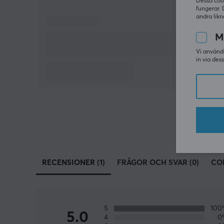
Dessa coo
fungerar. 
andra likn
M
Vi använde
in via des
RECENSIONER (1)
FRÅGOR OCH SVAR (0)
CO
5
10
5.0
4
0