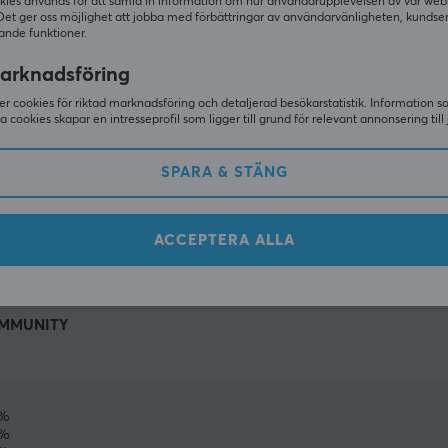
kies används för att samla in information om hur användarupplevelsen av vår web
Det ger oss möjlighet att jobba med förbättringar av användarvänligheten, kundse
ande funktioner.
arknadsföring
r cookies för riktad marknadsföring och detaljerad besökarstatistik. Information 
sa cookies skapar en intresseprofil som ligger till grund för relevant annonsering till 
SPARA & STÄNG
VISA MER
ACCEPTERA ALLA
MMUNITY
0%
%