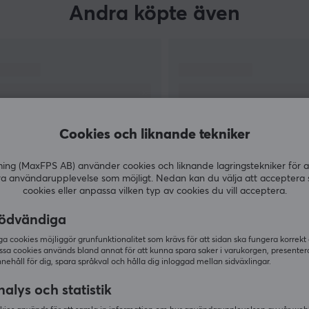
Andra köpte även
Cookies och liknande tekniker
g (MaxFPS AB) använder cookies och liknande lagringstekniker för a
ra användarupplevelse som möjligt. Nedan kan du välja att acceptera 
cookies eller anpassa vilken typ av cookies du vill acceptera.
VISA MER
ödvändiga
 cookies möjliggör grunfunktionalitet som krävs för att sidan ska fungera korrekt
ssa cookies används bland annat för att kunna spara saker i varukorgen, presente
nnehåll för dig, spara språkval och hålla dig inloggad mellan sidväxlingar.
Andra tittade även på
alys och statistik