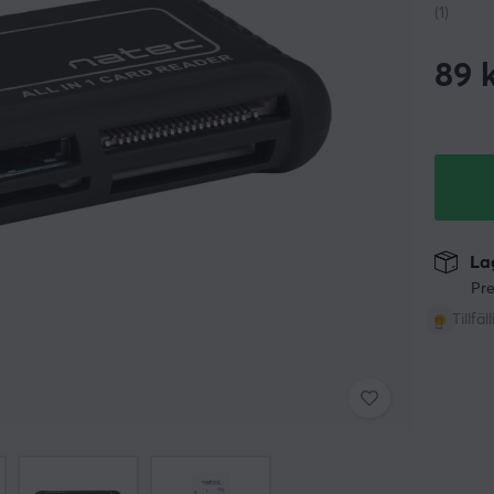
(1)
89
k
Lag
Pre
Tillfäl