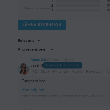
3
0
2
0
Baserat på 1 recension
1
0
LÄMNA RECENSION
Relevans
Alla recensioner
Aimie G
Verifierad köpare
T-posing Commander
Level 11
PC
Xbox
Nintendo
Mobile
Playstation
V
Fungerar bra
Visa original
Natec Minneskortläsare &amp; SD Kortläsare Beetle SDHC USB 2.0 Aio