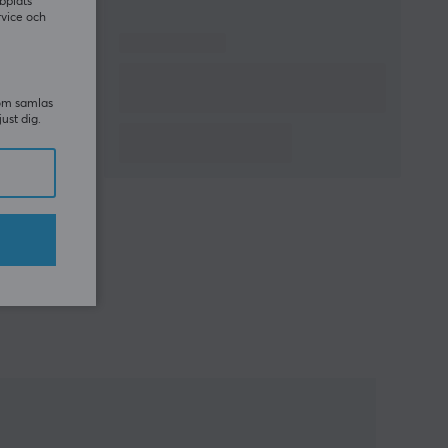
bplats
rvice och
som samlas
just dig.