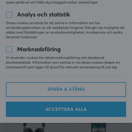
spara språkval och hålla dig inloggad mellan sidväxlingar.
Analys och statistik
Dessa cookies används för att samla in information om hur
användarupplevelsen av vår webbplats fungerar. Det ger oss möjlighet att
jobba med förbättringar av användarvänligheten, kundservice och andra
liknande funktioner.
MoonDrop
MoonDrop
Marknadsföring
Pill Trådlösa In-Ear
Space Travel 2 Trådlösa
Vi använder cookies för riktad marknadsföring och detaljerad
Hörlurar - Svart
In-Ear Hörlurar - Vit
besökarstatistik. Information som samlas in via dessa cookies skapar en
intresseprofil som ligger till grund för relevant annonsering till just dig.
(2)
(1)
SPARA & STÄNG
599 kr
399 kr
ACCEPTERA ALLA