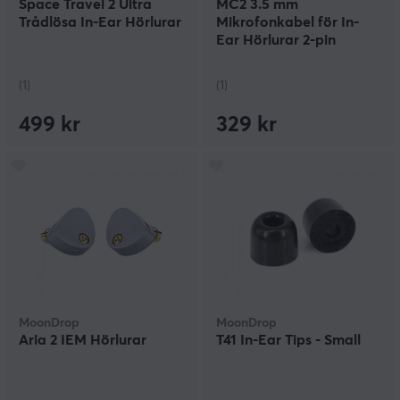
Space Travel 2 Ultra
MC2 3.5 mm
Trådlösa In-Ear Hörlurar
Mikrofonkabel för In-
Ear Hörlurar 2-pin
(1)
(1)
499 kr
329 kr
MoonDrop
MoonDrop
Aria 2 IEM Hörlurar
T41 In-Ear Tips - Small