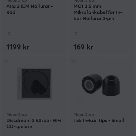
MoonDrop
MoonDrop
Aria 2 IEM Hörlurar -
MC1 3.5 mm
Röd
Mikrofonkabel för In-
Ear Hörlurar 2-pin
(0)
(0)
1199 kr
169 kr
MoonDrop
MoonDrop
Discdream 2 Bärbar HiFi
T55 In-Ear Tips - Small
CD-spelare