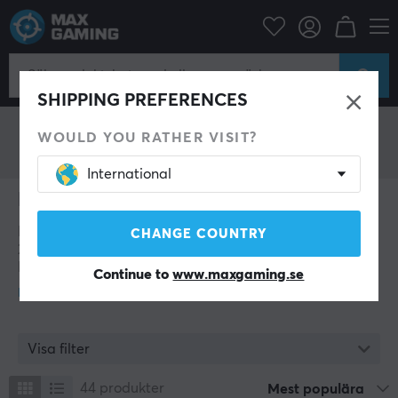
MoonDrop
SHIPPING PREFERENCES
WOULD YOU RATHER VISIT?
International
MoonDrop
MoonDrop är en kinesisk tech-firma som grundades
CHANGE COUNTRY
2015 av en grupp passionerade teknikentusiaster.
Företaget har gjort sig känt för att erbjuda en
Continue to
www.maxgaming.se
imponerande kollektion av in-ear-monitors ljudenheter
och hörlurar av hög kvalitet, som levererar enastående
ljudprestanda med en innovativ design. Genom att
konsekvent fokusera på banbrytande innovation
Visa filter
integrerar MoonDrop avancerad teknik i alla sina
produkter, vilket har befäst deras ställning som
44
produkter
Mest populära
branschledare sedan starten. Med ett dedikerat team