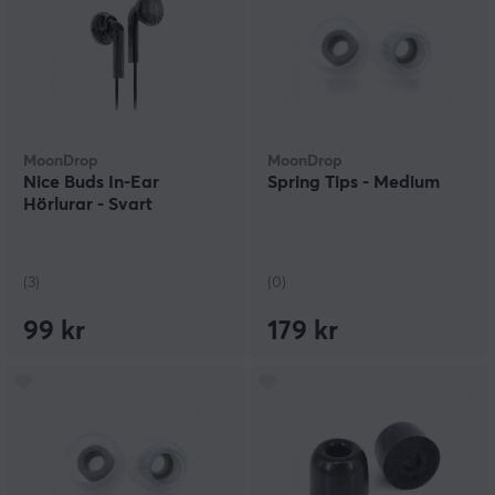
MoonDrop
MoonDrop
Nice Buds In-Ear
Spring Tips - Medium
Hörlurar - Svart
(3)
(0)
99 kr
179 kr