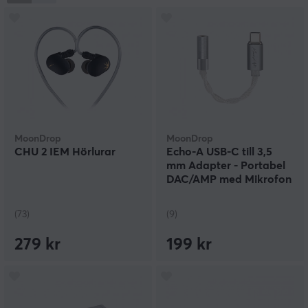
av ingenjörer och ljudexperter strävar MoonDrop efter
att revolutionera ljudupplevelsen för sina kunder och
fortsätta leverera produkter som kombinerar teknisk
expertis med enastående kvalitet.
Med MoonDrop kan du vara trygg med att du hittar
hörlurar och IEM's med en unik design som tar
upplevelsen till en ny nivå av stil och kvalitet. Varje
detalj är omsorgsfullt utformad för att erbjuda en
perfekt balans mellan stil och överlägsen ljudkvalitet,
MoonDrop
MoonDrop
vilket skapar en fördjupande och berikande upplevelse.
CHU 2 IEM Hörlurar
Echo-A USB-C till 3,5
mm Adapter - Portabel
DAC/AMP med Mikrofon
(73)
(9)
279 kr
199 kr