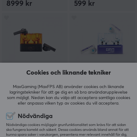
8999 kr
599 kr
MoonDrop
MoonDrop
Cookies och liknande tekniker
Space Travel True
x GIRLS' FRONTLINE 2
Wireless In-Ear Hörlurar
Klukai Trådlösa In-ear-
MaxGaming (MaxFPS AB) använder cookies och liknande
- Svart
hörlurar
lagringstekniker för att ge dig en så bra användarupplevelse
som möjligt. Nedan kan du välja att acceptera samtliga cookies
eller anpassa vilken typ av cookies du vill acceptera.
(18)
(0)
Nödvändiga
359 kr
699 kr
Nödvändiga cookies möjliggör grunfunktionalitet som krävs för att sidan
ska fungera korrekt och säkert. Dessa cookies används bland annat för att
kunna spara saker i varukorgen, presentera mer relevant innehåll för dig,