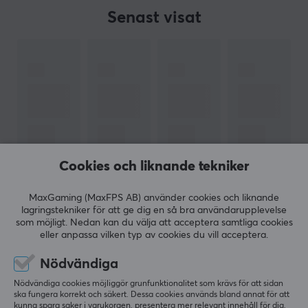
Senast visat
Cookies och liknande tekniker
MaxGaming (MaxFPS AB) använder cookies och liknande
lagringstekniker för att ge dig en så bra användarupplevelse
som möjligt. Nedan kan du välja att acceptera samtliga cookies
eller anpassa vilken typ av cookies du vill acceptera.
Nödvändiga
Nyhetsbrev för gamers
Nödvändiga cookies möjliggör grunfunktionalitet som krävs för att sidan
ska fungera korrekt och säkert. Dessa cookies används bland annat för att
Mer än 400 000 gamers prenumererar idag på vårt
kunna spara saker i varukorgen, presentera mer relevant innehåll för dig,