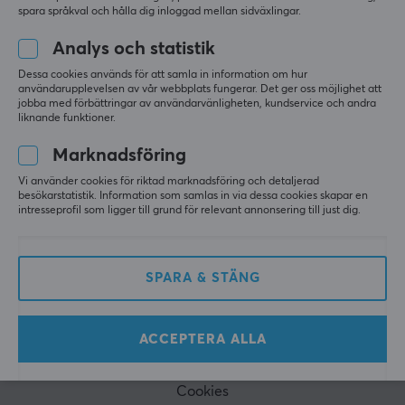
nyhetsbrev. Få exklusiva nyheter, ta emot grymma
spara språkval och hålla dig inloggad mellan sidväxlingar.
erbjudanden samt mycket mer!
Analys och statistik
Dessa cookies används för att samla in information om hur
PRENUMERERA
användarupplevelsen av vår webbplats fungerar. Det ger oss möjlighet att
jobba med förbättringar av användarvänligheten, kundservice och andra
liknande funktioner.
Marknadsföring
Vi använder cookies för riktad marknadsföring och detaljerad
KUNDSERVICE
besökarstatistik. Information som samlas in via dessa cookies skapar en
intresseprofil som ligger till grund för relevant annonsering till just dig.
Kundtjänst
Frågor & svar
SPARA & STÄNG
Köpvillkor
Ångra köp
ACCEPTERA ALLA
MAXGAMING
Cookies