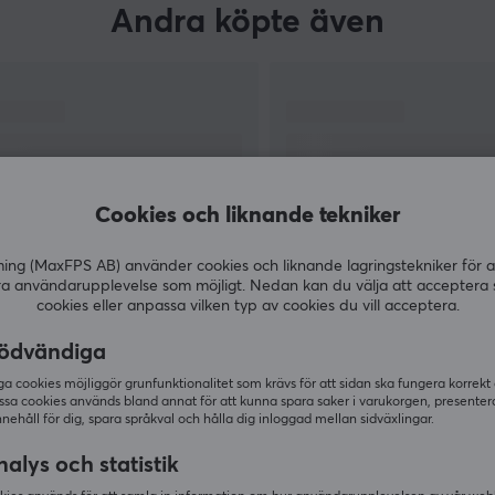
a
Andra köpte även
Cookies och liknande tekniker
g (MaxFPS AB) använder cookies och liknande lagringstekniker för a
ra användarupplevelse som möjligt. Nedan kan du välja att acceptera 
cookies eller anpassa vilken typ av cookies du vill acceptera.
VISA MER
ödvändiga
 cookies möjliggör grunfunktionalitet som krävs för att sidan ska fungera korrekt
ssa cookies används bland annat för att kunna spara saker i varukorgen, presente
nnehåll för dig, spara språkval och hålla dig inloggad mellan sidväxlingar.
Andra tittade även på
alys och statistik