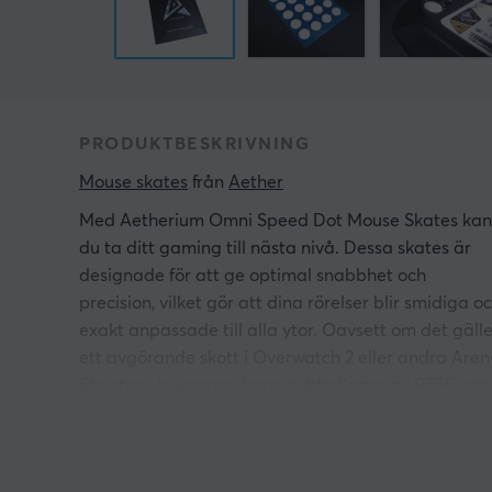
PRODUKTBESKRIVNING
Mouse skates
 från 
Aether
Med Aetherium Omni Speed Dot Mouse Skates kan
du ta ditt gaming till nästa nivå. Dessa skates är
designade för att ge optimal snabbhet och
precision, vilket gör att dina rörelser blir smidiga o
exakt anpassade till alla ytor. Oavsett om det gälle
ett avgörande skott i Overwatch 2 eller andra Are
Shooters, levererar deras dubbellager av PTFE och
syntetgummi en sömlös prestanda.
Med 20 premium PTFE dots inkluderade får du en