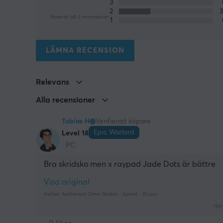
3
2
Baserat på 3 recensioner
1
LÄMNA RECENSION
Relevans
Alla recensioner
Tobias H
Verifierad köpare
Epic Warlord
Level 18
PC
Bra skridsko men x raypad Jade Dots är bättre
Visa original
Aether Aetherium Omni Skates - Speed - 20 pcs
i fjol