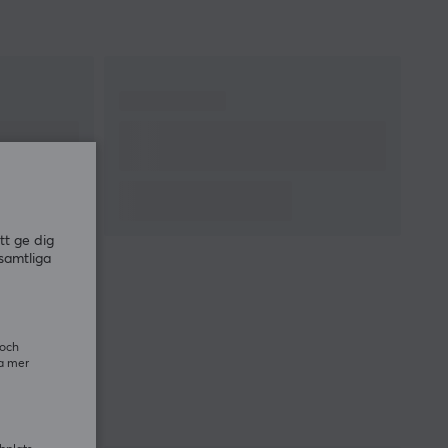
tt ge dig
samtliga
 och
ra mer