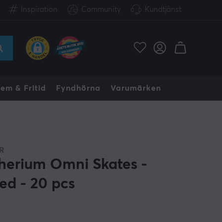
Inspiration
Community
Kundtjänst
em & Fritid
Fyndhörna
Varumärken
R
herium Omni Skates -
ed - 20 pcs