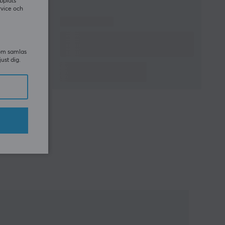
bplats
rvice och
som samlas
just dig.