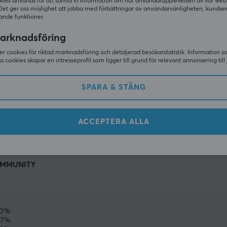
kies används för att samla in information om hur användarupplevelsen av vår web
Det ger oss möjlighet att jobba med förbättringar av användarvänligheten, kundse
ande funktioner.
arknadsföring
r cookies för riktad marknadsföring och detaljerad besökarstatistik. Information 
sa cookies skapar en intresseprofil som ligger till grund för relevant annonsering till 
SPARA & STÄNG
VISA MER
ACCEPTERA ALLA
MMUNITY
0%
67%