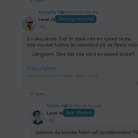
0 likes
Kristoffer S
Verifierad köpare
Ganking Immortal
Level 24
PC
En okej skate. Det är dock inte en speed skate.
Inte mycket bättre än standard på de flesta mös
Långsam. (Ska det inte vara en speed skate?)
Visa original
Aether Aetherium Omni Skates - Speed - 20 pcs
i f
0 likes
Tobias H
Verifierad köpare
Epic Warlord
Level 18
PC
Glömde du kanske folien på skridskosidan? 