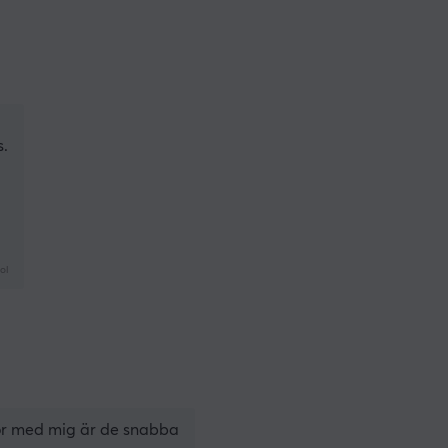
s.
jol
För med mig är de snabba