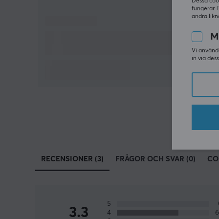
Dessa coo
fungerar. 
andra likn
M
Vi använde
in via des
RECENSIONER (3)
FRÅGOR OCH SVAR (0)
CO
5
3.3
4