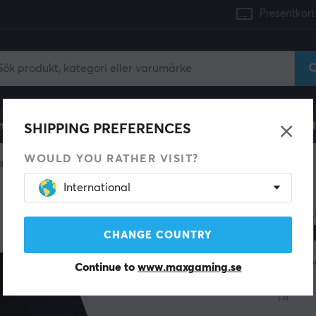
Presentkort
mingdator
Konsol
Gamingstol
Mobiltillbehör
H
SHIPPING PREFERENCES
WOULD YOU RATHER VISIT?
e skates
International
AETHE
Aet
CHANGE COUNTRY
Spe
Continue to
www.maxgaming.se
(3)