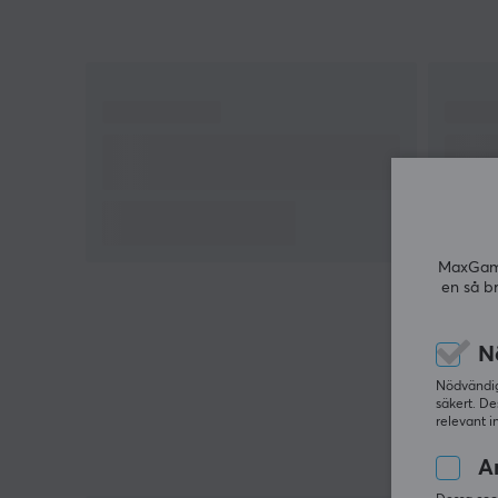
skates finns Aetherium Omni Control Dots. Köp din
Aetherium Omni Speed Dots och få mer snabbhet
och precision över ditt spelande.
MaxGamin
en så b
N
Nödvändiga
säkert. De
relevant i
An