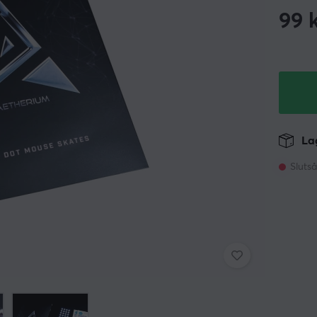
99
k
Lag
Slutså