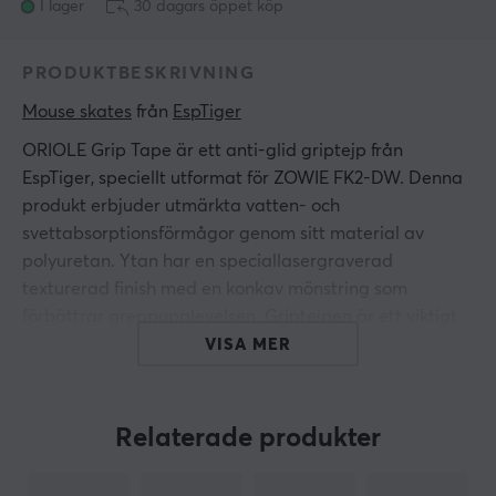
I lager
30 dagars öppet köp
PRODUKTBESKRIVNING
Mouse skates
 från 
EspTiger
ORIOLE Grip Tape är ett anti-glid griptejp från
EspTiger, speciellt utformat för
ZOWIE FK2-DW
. Denna
produkt erbjuder utmärkta vatten- och
svettabsorptionsförmågor genom sitt material av
polyuretan. Ytan har en speciallasergraverad
texturerad finish med en konkav mönstring som
förbättrar greppupplevelsen. Griptejpen är ett viktigt
tillskott för gamers, då den minimerar fel orsakade av
VISA MER
svett. Med en tjocklek på endast 0,3 mm påverkar den
inte musens form eller storlek samtidigt som den
säkerställer prestanda.
Relaterade produkter
Materialet är av hög kvalitet och är designat för att