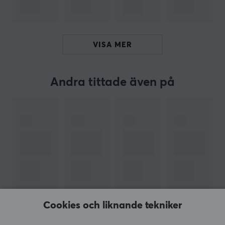
Vårt artikelnummer: 36922
Tillv. artikelnummer: GT-ET-ZG-FK2DW-ORI-BLK
OM VARUMÄRKET
VISA MER
Förbättra din musprestanda med
EspTiger
- en
tillverkare som verkligen förstår tillbehör för din
Andra tittade även på
gamingmus! Utforska deras fantastiska produkter,
inklusive den imponerande Arc mouse skates-serien,
som kommer att ta din mus till nästa nivå med ökad
prestanda och precision.
Och bäst av allt - de har även den otroliga musmattan
LongTeng Fire Cloud, som tillsammans med Arc skapar
en oslagbar kombination som du bara inte kan motstå.
Så varför vänta? Ge din mus den ultimata
uppgraderingen med EspTiger redan idag!
Cookies och liknande tekniker
VISA MER