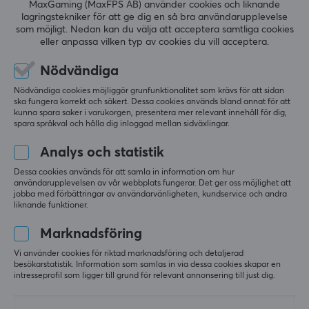
MaxGaming (MaxFPS AB) använder cookies och liknande
SPECIFIKATIONER
lagringstekniker för att ge dig en så bra användarupplevelse
EGENSKAPER
som möjligt. Nedan kan du välja att acceptera samtliga cookies
RECENSIONER (0)
FRÅGOR OCH SVAR (0)
COMMUNI
eller anpassa vilken typ av cookies du vill acceptera.
Material
PU (Polyurethane)
Nödvändiga
Nödvändiga cookies möjliggör grunfunktionalitet som krävs för att sidan
Färg
5
0%
0.0
ska fungera korrekt och säkert. Dessa cookies används bland annat för att
4
0%
Svart
kunna spara saker i varukorgen, presentera mer relevant innehåll för dig,
3
0%
spara språkval och hålla dig inloggad mellan sidväxlingar.
2
0%
Passar
Baserat på 0 recensioner
1
0%
Analys och statistik
Zowie FK2-DW
Dessa cookies används för att samla in information om hur
användarupplevelsen av vår webbplats fungerar. Det ger oss möjlighet att
LÄMNA RECENSION
jobba med förbättringar av användarvänligheten, kundservice och andra
liknande funktioner.
Marknadsföring
Mer från vårt Community
Vi använder cookies för riktad marknadsföring och detaljerad
besökarstatistik. Information som samlas in via dessa cookies skapar en
intresseprofil som ligger till grund för relevant annonsering till just dig.