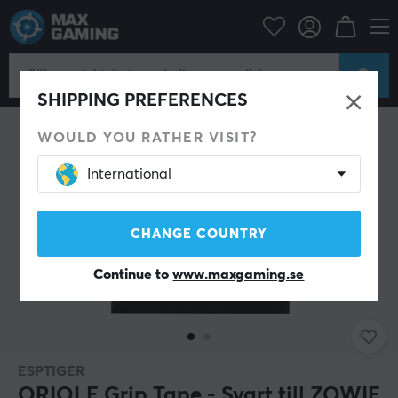
Datortillbehör
Datormus & Tillbehör
Mouse skates
SHIPPING PREFERENCES
WOULD YOU RATHER VISIT?
International
CHANGE COUNTRY
Continue to
www.maxgaming.se
ESPTIGER
ORIOLE Grip Tape - Svart till ZOWIE