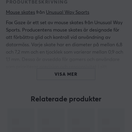
PRODUKTBESKRIVNING
Mouse skates
 från 
Unusual Way Sports
Fox Gaze är ett set av mouse skates från Unusual Way
Sports. Producentens mouse skates är designade för
att förbättra glid och kontroll vid användning av
datormöss. Varje skate har en diameter på mellan 6,8
och 7,2 mm och en tjocklek som varierar mellan 0,9 och
1,1 mm. Dessa är avsedda för gamers och användare
som prioriterar precision och responsivitet i sitt
spelande.
VISA MER
Fox Gaze tillverkas av kubisk zirkonia vilket ger
materialet god hållfasthet och stabilitet. Med en Mohs
Relaterade produkter
hårdhet på 7-7,5 och en densitet på 5,6-6,0 g/cm³ är
detta material mer hållbart än glas, som har en
hårdhet på 5,5 och är mer benäget att repa. Mouse
skatesen är 1,0-1,2 mm tjocka efter att det tryckta