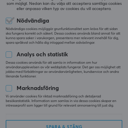
som möjligt. Nedan kan du välja att acceptera samtliga cookies
Producentens garanti
eller anpassa vilken typ av cookies du vill acceptera.
1 års garanti
Nödvändiga
5
0%
0.0
4
0%
Nödvändiga cookies möjliggör grunfunktionalitet som krävs för att sidan
3
0%
ska fungera korrekt och säkert. Dessa cookies används bland annat för att
2
0%
kunna spara saker i varukorgen, presentera mer relevant innehåll för dig,
Baserat på 0 recensioner
1
0%
spara språkval och hålla dig inloggad mellan sidväxlingar.
Analys och statistik
LÄMNA RECENSION
Dessa cookies används för att samla in information om hur
användarupplevelsen av vår webbplats fungerar. Det ger oss möjlighet att
jobba med förbättringar av användarvänligheten, kundservice och andra
liknande funktioner.
Mer från vårt Community
Marknadsföring
Vi använder cookies för riktad marknadsföring och detaljerad
besökarstatistik. Information som samlas in via dessa cookies skapar en
intresseprofil som ligger till grund för relevant annonsering till just dig.
SPARA & STÄNG