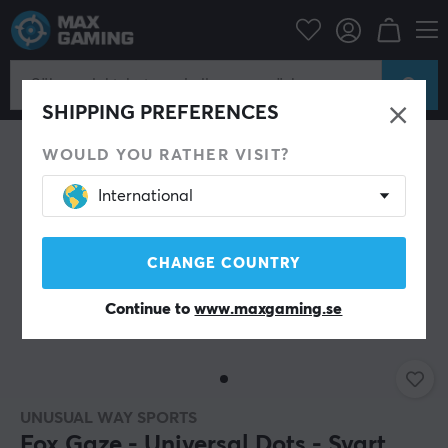
Datortillbehör
Datormus & Tillbehör
Mouse skates
SPARA 29%
SHIPPING PREFERENCES
WOULD YOU RATHER VISIT?
International
CHANGE COUNTRY
Continue to
www.maxgaming.se
UNUSUAL WAY SPORTS
Fox Gaze - Universal Dots - Svart