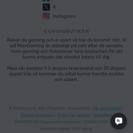
X
Instagram
GAMINGBUTIKEN
Älskar du gaming och e-sport så har du kommit rätt. Vi
på MaxGaming är ständigt på jakt efter de senaste
inom gaming och finkammar hela branschen för att
kunna erbjuda det absolut bästa till dig.
Med vår snabba 1-3 dagars leveranstid och 30 dagars
öppet köp så kommer du alltid kunna handla snabbt
och säkert.
© MaxGaming. Alla rättigheter reserverade.
Vår verksamhet
|
Dataskyddspolicy
|
Policy för cookies
|
Köpvillkor
MAXFPS AB Organisationsnummer:
556665-1708
. God
kreditvärdighet. AAA rating.