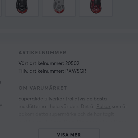
ARTIKELNUMMER
Vårt artikelnummer: 20502
Tillv. artikelnummer: PXWSGR
g
OM VARUMÄRKET
Superglide
tillverkar troligtvis de bästa
v
musfötterna i hela världen. Det är
Pulsar
som är
bakom detta supermärke och de har tagit
världen med storm. De nytänkande glasfötterna
har felfritt polerade, perfekta runda kanter som
VISA MER
ger dig supersmidig glidning.