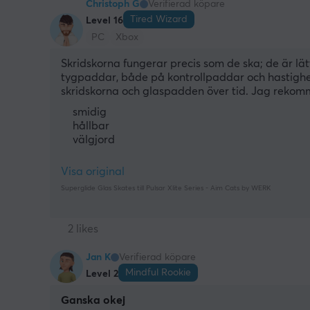
Christoph G
Verifierad köpare
Tired Wizard
Level 16
PC
Xbox
Skridskorna fungerar precis som de ska; de är lätt
tygpaddar, både på kontrollpaddar och hastighe
skridskorna och glaspadden över tid. Jag rekom
smidig
hållbar
välgjord
Visa original
Superglide Glas Skates till Pulsar Xlite Series - Aim Cats by WERK
2 likes
Jan K
Verifierad köpare
Mindful Rookie
Level 2
Ganska okej