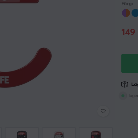
Färg:
149
Lag
I lage