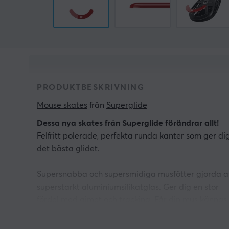
PRODUKTBESKRIVNING
Mouse skates
 från 
Superglide
Dessa nya skates från Superglide förändrar allt!
Felfritt polerade, perfekta runda kanter som ger di
det bästa glidet.
Supersnabba och supersmidiga musfötter gjorda a
superstarkt aluminiumsilikatglas. Ger dig en stor
fördel med aimet och tracking. Får din mus kännas
som att den svävar. Slits inte ut lika snabbt som
PTFE-skates. Du kan använda dessa permanent.