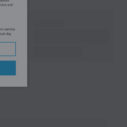
bplats
rvice och
som samlas
just dig.