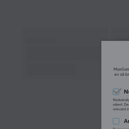
MaxGamin
en så b
N
Nödvändiga
säkert. De
relevant i
An