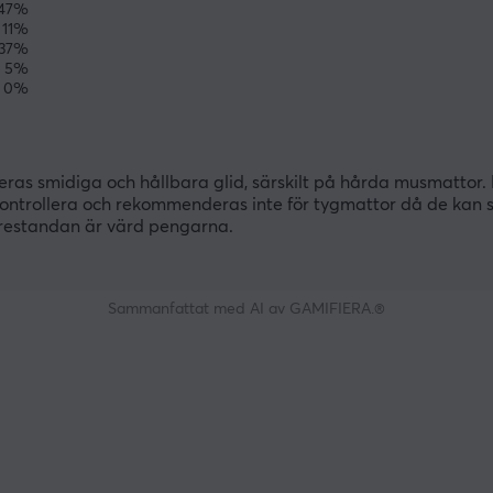
47%
11%
37%
5%
0%
ras smidiga och hållbara glid, särskilt på hårda musmattor.
kontrollera och rekommenderas inte för tygmattor då de kan s
prestandan är värd pengarna.
Sammanfattat med AI av GAMIFIERA.®