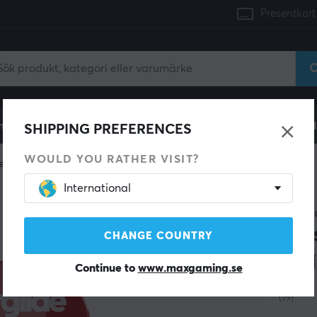
Presentkort
mingdator
Konsol
Gamingstol
Mobiltillbehör
H
SHIPPING PREFERENCES
WOULD YOU RATHER VISIT?
e skates
International
SPARA 55%
SUPER
Glas
CHANGE COUNTRY
Ser
Continue to
www.maxgaming.se
(19)