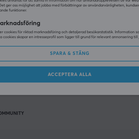
Andra tittade även på
kies används för att samla in information om hur användarupplevelsen av vår web
Det ger oss möjlighet att jobba med förbättringar av användarvänligheten, kundse
ande funktioner.
arknadsföring
r cookies för riktad marknadsföring och detaljerad besökarstatistik. Information 
sa cookies skapar en intresseprofil som ligger till grund för relevant annonsering till 
SPARA & STÄNG
ACCEPTERA ALLA
VISA MER
OMMUNITY