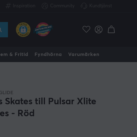
Inspiration
Community
Kundtjänst
em & Fritid
Fyndhörna
Varumärken
GLIDE
 Skates till Pulsar Xlite
ies - Röd