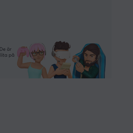
 De är
lita på