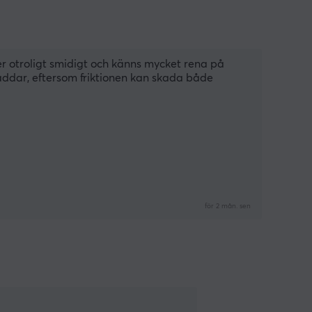
er otroligt smidigt och känns mycket rena på 
dar, eftersom friktionen kan skada både 
för 2 mån. sen