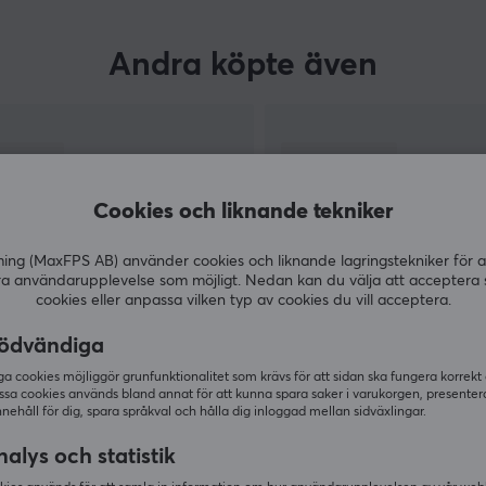
Andra köpte även
Cookies och liknande tekniker
g (MaxFPS AB) använder cookies och liknande lagringstekniker för a
ra användarupplevelse som möjligt. Nedan kan du välja att acceptera 
cookies eller anpassa vilken typ av cookies du vill acceptera.
ödvändiga
VISA MER
 cookies möjliggör grunfunktionalitet som krävs för att sidan ska fungera korrekt
ssa cookies används bland annat för att kunna spara saker i varukorgen, presente
nnehåll för dig, spara språkval och hålla dig inloggad mellan sidväxlingar.
alys och statistik