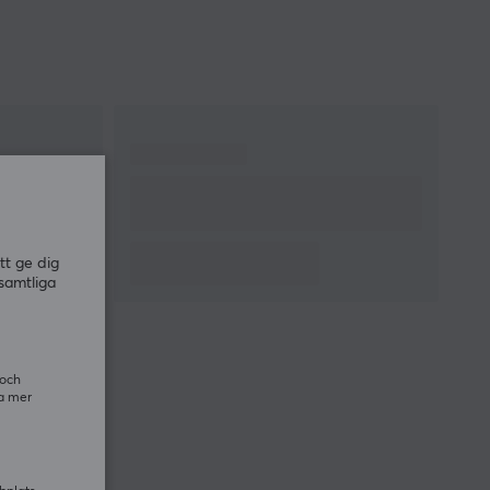
tt ge dig
samtliga
 och
ra mer