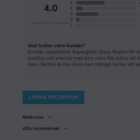
5
4.0
4
3
2
Baserat på 19 recensioner
1
Vad tycker våra kunder?
Kunder uppskattar Superglide Glass Skates för de
snabba och precisa men kan vara lite svåra att 
dem. Skates är lite dyra men många tycker att 
LÄMNA RECENSION
Relevans
Alla recensioner