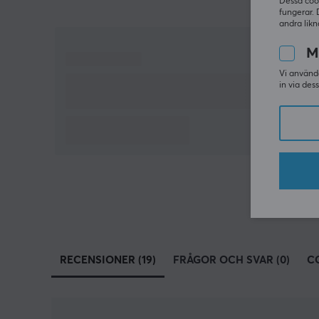
Dessa coo
fungerar. 
andra likn
M
Vi använde
in via des
RECENSIONER (19)
FRÅGOR OCH SVAR (0)
C