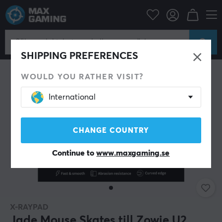
Datortillbehör
Datormus & Tillbehör
Mouse skates
SHIPPING PREFERENCES
WOULD YOU RATHER VISIT?
International
CHANGE COUNTRY
Continue to
www.maxgaming.se
X-RAYPAD
Jade Mouse Skates till Zowie U2