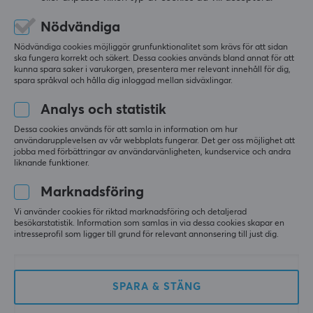
kan man använda de här också till ZA13-DW, vet 
någon?
Nödvändiga
Visa original
Nödvändiga cookies möjliggör grunfunktionalitet som krävs för att sidan
X-raypad Jade Mouse Skates till Zowie U2
ska fungera korrekt och säkert. Dessa cookies används bland annat för att
kunna spara saker i varukorgen, presentera mer relevant innehåll för dig,
för 6 d sedan
spara språkval och hålla dig inloggad mellan sidväxlingar.
0 likes
Analys och statistik
Andreas M
Dessa cookies används för att samla in information om hur
Debuffed Guardian
Level 7
användarupplevelsen av vår webbplats fungerar. Det ger oss möjlighet att
jobba med förbättringar av användarvänligheten, kundservice och andra
PC
liknande funktioner.
nvm, ja det kan man :D
Marknadsföring
Visa original
Vi använder cookies för riktad marknadsföring och detaljerad
besökarstatistik. Information som samlas in via dessa cookies skapar en
för 6 d sedan
intresseprofil som ligger till grund för relevant annonsering till just dig.
0 likes
SPARA & STÄNG
Mer från vårt Community