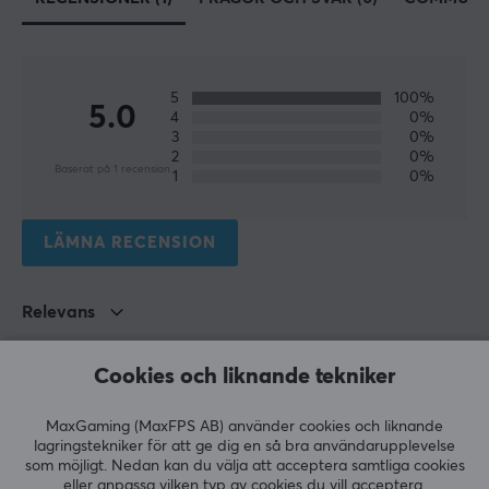
Färg
Vit
Passar
5
100%
5.0
4
0%
Zowie U2
3
0%
2
0%
Baserat på 1 recension
1
0%
LÄMNA RECENSION
Relevans
Alla recensioner
Cookies och liknande tekniker
Andreas M
Debuffed Guardian
Level 7
MaxGaming (MaxFPS AB) använder cookies och liknande
lagringstekniker för att ge dig en så bra användarupplevelse
PC
som möjligt. Nedan kan du välja att acceptera samtliga cookies
eller anpassa vilken typ av cookies du vill acceptera.