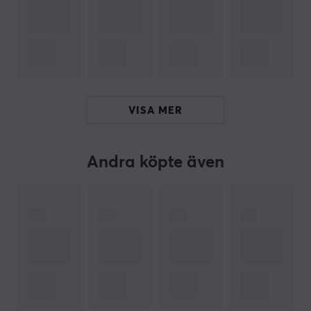
spelande till nästa nivå.
Om dina musfötter har börjat bli sämre eller om du vill
ha snabbare glid med din mus så ska du kolla in dessa
snabba musfötter. Xraypads Jade Speed Mouse Skates
är snabba skates som gör att din mus glider över
VISA MER
musmattan utan något större motstånd. Musfötterna
är enkla att sätta dit på din befintliga mus. Köp din
Jade Speed Mouse skates och låt musen glida fritt över
Andra köpte även
musmattan.
ARTIKELNUMMER
Vårt artikelnummer: 30615
Tillv. artikelnummer: 726929144679
OM VARUMÄRKET