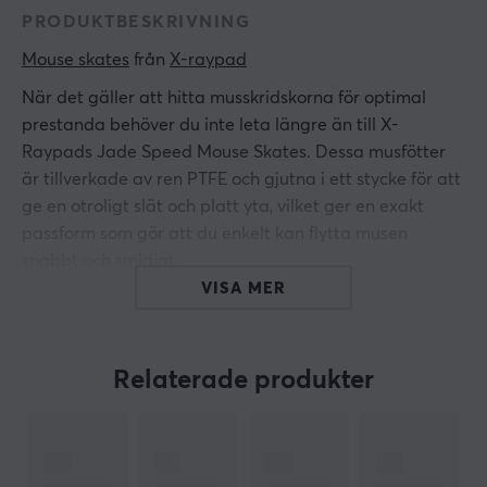
PRODUKTBESKRIVNING
Mouse skates
 från 
X-raypad
När det gäller att hitta musskridskorna för optimal
prestanda behöver du inte leta längre än till X-
Raypads Jade Speed Mouse Skates. Dessa musfötter
är tillverkade av ren PTFE och gjutna i ett stycke för att
ge en otroligt slät och platt yta, vilket ger en exakt
passform som gör att du enkelt kan flytta musen
snabbt och smidigt.
VISA MER
Dessutom får du fördelarna med Ice Glide-tekniken för
en överlägsen spelupplevelse.
Relaterade produkter
Denna uppsättning med två Jade Speed Mouse Skates
är utmärkt för musmattor av tyg och plast (är ej
lämpade för musmattor av glas) och ger dig
garanterat den kraft du behöver för att ta ditt