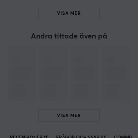
X-raypad
grundades 2003 och har specialiserat sig på
att utveckla och tillverka utmärkta musmattor och
VISA MER
tillbehör för den professionella gamern. De har skaffat
sig mycket erfarenhet av experiment, ledning och
kvalitetskontroll. Toppen kvalitet och hög effektivitet är
Andra tittade även på
deras principer, och X-raypad tror starkt på att
erbjuda de bästa kvalitetsprodukterna.
X-raypads mål är att bli branschens ledande
tillverkare av anpassade högkvalitativa musmattor,
med många olika storlekar. Och kunna erbjuda otroliga
designer för att möta dina krav.
SPECIFIKATIONER
EGENSKAPER
VISA MER
Material
PTFE
RECENSIONER (1)
FRÅGOR OCH SVAR (0)
COMMUNI