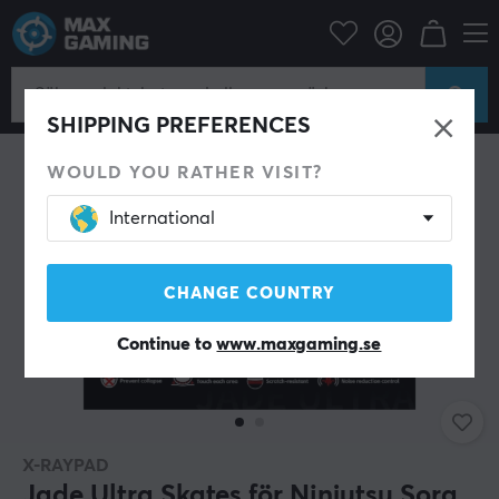
Datortillbehör
Datormus & Tillbehör
Mouse skates
SHIPPING PREFERENCES
WOULD YOU RATHER VISIT?
International
CHANGE COUNTRY
Continue to
www.maxgaming.se
X-RAYPAD
Jade Ultra Skates för Ninjutsu Sora