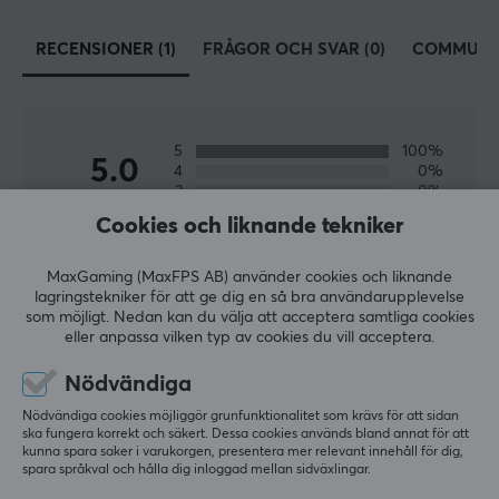
EGENSKAPER
RECENSIONER (1)
FRÅGOR OCH SVAR (0)
COMMUNI
Material
PTFE
Färg
Vit
5
100%
5.0
4
0%
3
0%
Passar
2
0%
Ninjutso Sora V2
Cookies och liknande tekniker
Baserat på 1 recension
1
0%
MaxGaming (MaxFPS AB) använder cookies och liknande
lagringstekniker för att ge dig en så bra användarupplevelse
LÄMNA RECENSION
som möjligt. Nedan kan du välja att acceptera samtliga cookies
eller anpassa vilken typ av cookies du vill acceptera.
Relevans
Nödvändiga
Alla recensioner
Nödvändiga cookies möjliggör grunfunktionalitet som krävs för att sidan
ska fungera korrekt och säkert. Dessa cookies används bland annat för att
kunna spara saker i varukorgen, presentera mer relevant innehåll för dig,
Silja R
Verifierad köpare
spara språkval och hålla dig inloggad mellan sidväxlingar.
T-posing Commander
Level 11