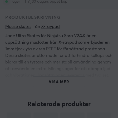
I lager
30 dagars öppet köp
PRODUKTBESKRIVNING
Mouse skates
 från 
X-raypad
Jade Ultra Skates för Ninjutsu Sora V2/4K är en
uppsättning musfötter från X-raypad som erbjuder en
1mm tjock yta av ren PTFE för förbättrad prestanda.
Dessa skates är utformade för att förhindra kollaps och
bidrar till en tystare och mer stabil användning genom
att använda en extra fyllningslager för att dämpa ljud
och vibrationer. Uppsättningen levereras med två set,
vilket gör den idealisk för gamers som söker ökad
VISA MER
kontroll och precision vid spelande.
Jade Ultra-serien är specifikt utformad för att
Relaterade produkter
användas med både tyg- och plastmusmattor men är
inte lämpliga för glasytor. Musfötterna är också repfria