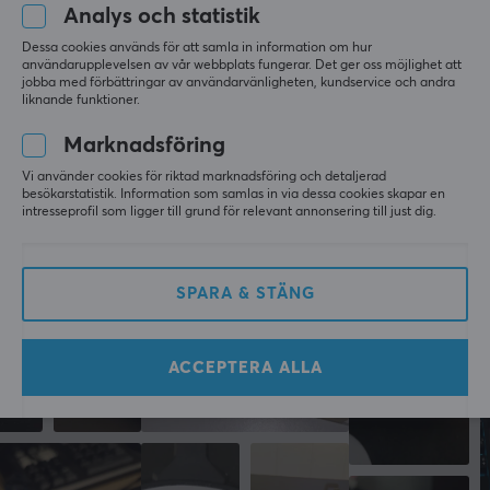
PC
Analys och statistik
Dessa cookies används för att samla in information om hur
X-raypad Jade Ultra Skates för Ninjutsu Sora V2 / 4K (universal)
användarupplevelsen av vår webbplats fungerar. Det ger oss möjlighet att
för 6 mån. sen
jobba med förbättringar av användarvänligheten, kundservice och andra
liknande funktioner.
Mer från vårt Community
Marknadsföring
Vi använder cookies för riktad marknadsföring och detaljerad
besökarstatistik. Information som samlas in via dessa cookies skapar en
intresseprofil som ligger till grund för relevant annonsering till just dig.
SPARA & STÄNG
ACCEPTERA ALLA