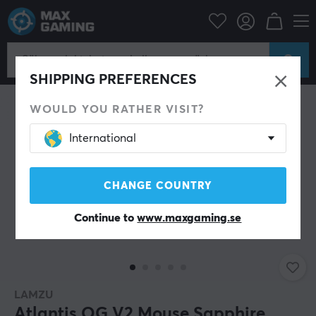
Datortillbehör
Datormus & Tillbehör
Mouse skates
SHIPPING PREFERENCES
WOULD YOU RATHER VISIT?
International
CHANGE COUNTRY
Continue to
www.maxgaming.se
LAMZU
Atlantis OG V2 Mouse Sapphire