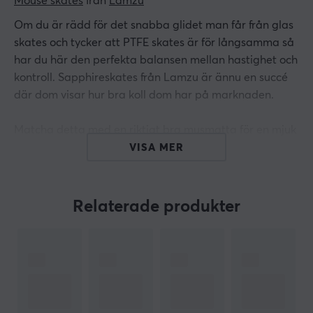
Mouse skates
 från 
Lamzu
Om du är rädd för det snabba glidet man får från glas
skates och tycker att PTFE skates är för långsamma så
har du här den perfekta balansen mellan hastighet och
kontroll. Sapphireskates från Lamzu är ännu en succé
där dom visar hur bra koll dom har på marknaden.
Matcha detta med en riktigt bra musmatta för en mjuk
känsla av kontroll utan överdrivet glid.
VISA MER
ARTIKELNUMMER
Relaterade produkter
Vårt artikelnummer: 23000
Tillv. artikelnummer: LAMZU-ATL-SAPP-SKATES
OM VARUMÄRKET
Lamzu
är ett varumärke skapat av passionerade