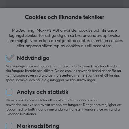
5
0%
0.0
4
0%
Cookies och liknande tekniker
3
0%
2
0%
Baserat på 0 recensioner
MaxGaming (MaxFPS AB) använder cookies och liknande
1
0%
lagringstekniker för att ge dig en så bra användarupplevelse
som möjligt. Nedan kan du välja att acceptera samtliga cookies
eller anpassa vilken typ av cookies du vill acceptera.
LÄMNA RECENSION
Nödvändiga
Nödvändiga cookies möjliggör grunfunktionalitet som krävs för att sidan
ska fungera korrekt och säkert. Dessa cookies används bland annat för att
Mer från vårt Community
kunna spara saker i varukorgen, presentera mer relevant innehåll för dig,
spara språkval och hålla dig inloggad mellan sidväxlingar.
Analys och statistik
Dessa cookies används för att samla in information om hur
användarupplevelsen av vår webbplats fungerar. Det ger oss möjlighet att
jobba med förbättringar av användarvänligheten, kundservice och andra
liknande funktioner.
Marknadsföring