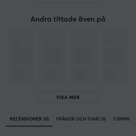
form optimerad för FPS-spel levererar den en oslagbar
upplevelse. Lamzu fortsätter att utmana marknaden
genom att skapa unika, högpresterande produkter
Andra tittade även på
med en passion för detaljer och en nära relation till
communityn. Om du söker en gamingmus med
precision, kvalitet och nytänkande – då är Lamzu det
självklara valet.
SPECIFIKATIONER
EGENSKAPER
Färg
Blå, Rosa
VISA MER
Passar
Lamzu Atlantis
RECENSIONER (0)
FRÅGOR OCH SVAR (0)
COMMUNI