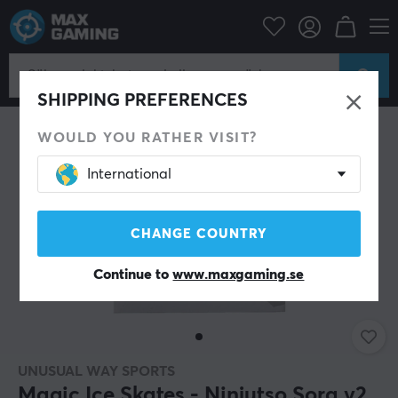
Datortillbehör
Datormus & Tillbehör
Mouse skates
SHIPPING PREFERENCES
WOULD YOU RATHER VISIT?
International
CHANGE COUNTRY
Continue to
www.maxgaming.se
UNUSUAL WAY SPORTS
Magic Ice Skates - Ninjutso Sora v2