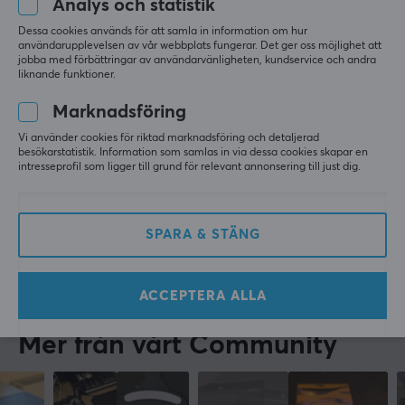
Analys och statistik
Unusual Way Sports Magic Ice Skates - Ninjutso Sora v2
Dessa cookies används för att samla in information om hur
för 3 mån. sen
användarupplevelsen av vår webbplats fungerar. Det ger oss möjlighet att
jobba med förbättringar av användarvänligheten, kundservice och andra
1 like
liknande funktioner.
Mykyta M
Verifierad köpare
Marknadsföring
Buffed Guardian
Level 7
Vi använder cookies för riktad marknadsföring och detaljerad
PC
besökarstatistik. Information som samlas in via dessa cookies skapar en
intresseprofil som ligger till grund för relevant annonsering till just dig.
Bra
Visa original
SPARA & STÄNG
Unusual Way Sports Magic Ice Skates - Ninjutso Sora v2
förra v.
0 likes
ACCEPTERA ALLA
Mer från vårt Community