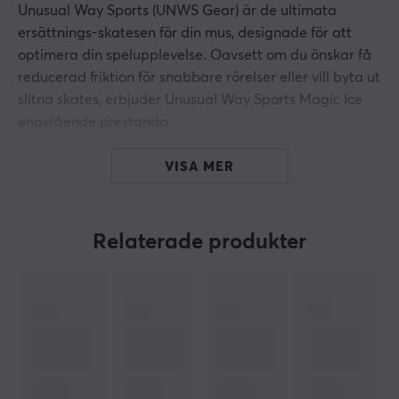
Unusual Way Sports (UNWS Gear) är de ultimata
ersättnings-skatesen för din mus, designade för att
optimera din spelupplevelse. Oavsett om du önskar få
reducerad friktion för snabbare rörelser eller vill byta ut
slitna skates, erbjuder Unusual Way Sports Magic Ice
enastående prestanda.
Med precisionstillverkning och ett smidigt glid hjälper
VISA MER
de dig att ta ditt spelande till nya höjder. Skatesen har
kurvade kanter för att minimera risken för att fastna,
och deras hållbara material säkerställer långvarig
Relaterade produkter
användning. Perfekt för både casual gamers och e-
sportproffs som kräver det bästa av sin utrustning.
Magic Ice:
Thickness: 0.8 mm
Color: White
Material: Reinforced PTFE (Teflon)