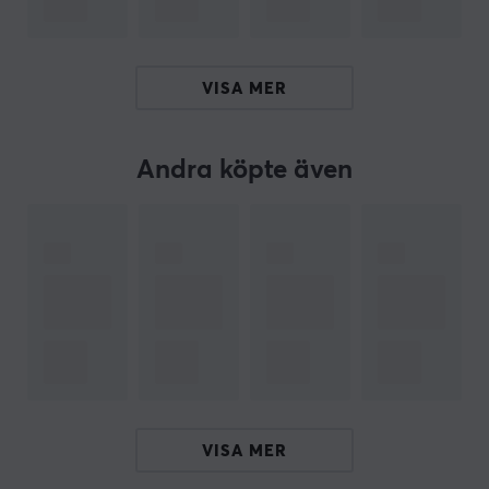
ARTIKELNUMMER
VISA MER
Vårt artikelnummer: 33947
Tillv. artikelnummer: MI-NINJUTSO-SV2
Andra köpte även
OM VARUMÄRKET
UNUSUAL WAY SPORTS är ett varumärke inom
speltillbehör som specialiserar sig på mouse skates av
professionell kvalitet och musmattor anpassade för e-
sport. Med fokus på innovativa lösningar för
gamingtillbehör strävar företaget efter att leverera
högpresterande produkter som förbättrar
spelupplevelsen för användare världen över.
SPECIFIKATIONER
VISA MER
EGENSKAPER