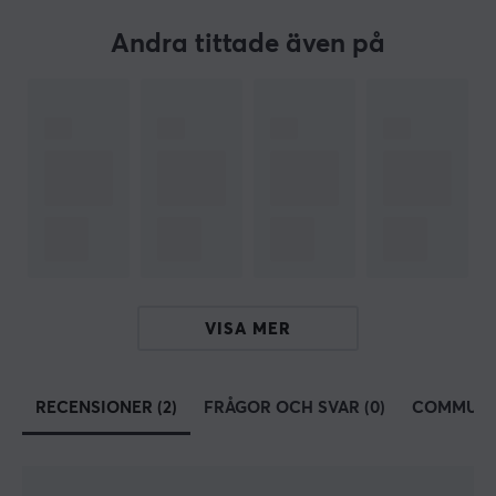
Material
Andra tittade även på
PTFE
Färg
Vit
Passar
Ninjutso Sora V2
VISA MER
RECENSIONER (2)
FRÅGOR OCH SVAR (0)
COMMUNI