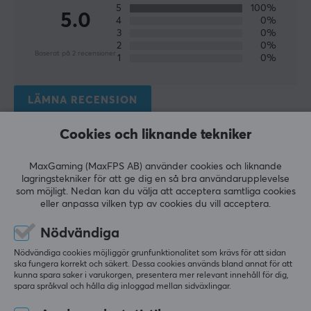
5
100%
5.0
4
0%
3
0%
2
0%
Baserat på 2 recensioner
1
0%
LÄMNA RECENSION
Cookies och liknande tekniker
Relevans
MaxGaming (MaxFPS AB) använder cookies och liknande
Alla recensioner
lagringstekniker för att ge dig en så bra användarupplevelse
som möjligt. Nedan kan du välja att acceptera samtliga cookies
eller anpassa vilken typ av cookies du vill acceptera.
Nikita
Gäst
Nödvändiga
Bara bra glid, kan inte säga något dåligt om dem. 
Nödvändiga cookies möjliggör grunfunktionalitet som krävs för att sidan
De har ett andra lager.
ska fungera korrekt och säkert. Dessa cookies används bland annat för att
kunna spara saker i varukorgen, presentera mer relevant innehåll för dig,
Bra
Hittades inte
spara språkval och hålla dig inloggad mellan sidväxlingar.
Visa original