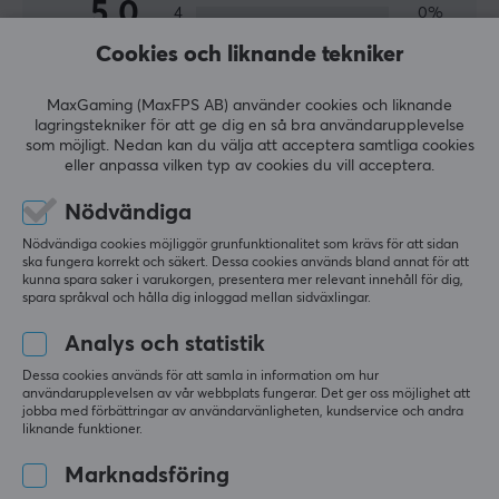
5.0
4
0%
3
0%
Cookies och liknande tekniker
2
0%
Baserat på 1 recension
1
0%
MaxGaming (MaxFPS AB) använder cookies och liknande
lagringstekniker för att ge dig en så bra användarupplevelse
LÄMNA RECENSION
som möjligt. Nedan kan du välja att acceptera samtliga cookies
eller anpassa vilken typ av cookies du vill acceptera.
Nödvändiga
Relevans
Nödvändiga cookies möjliggör grunfunktionalitet som krävs för att sidan
Alla recensioner
ska fungera korrekt och säkert. Dessa cookies används bland annat för att
kunna spara saker i varukorgen, presentera mer relevant innehåll för dig,
spara språkval och hålla dig inloggad mellan sidväxlingar.
Veli-Matti K
Easy Immortal
Level 28
Analys och statistik
PC
Dessa cookies används för att samla in information om hur
Corepad Skatez till Microsoft Habu
användarupplevelsen av vår webbplats fungerar. Det ger oss möjlighet att
jobba med förbättringar av användarvänligheten, kundservice och andra
för 2 mån. sen
liknande funktioner.
Marknadsföring
Mer från vårt Community