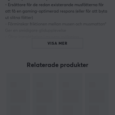
- Ersättare för de redan existerande musfötterna för
att få en gaming-optimerad respons (eller för att byta
ut slitna fötter)
- Förminskar friktionen mellan musen och musmattan*
Ger en smidigare glidupplevelse
- Ökar korrektheten i musens avläsning
- Gjord av 100% PTFE
VISA MER
- 2 uppsättningar
Relaterade produkter
ARTIKELNUMMER
Vårt artikelnummer: 3647
Tillv. artikelnummer: CS27700
OM VARUMÄRKET
Sneakers till din mus från
Corepad
- Corepad
Företaget grundades redan 2003 och var en av de