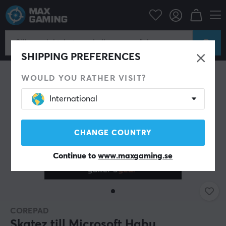
Datortillbehör
Datormus & Tillbehör
Mouse skates
SHIPPING PREFERENCES
WOULD YOU RATHER VISIT?
International
CHANGE COUNTRY
Continue to
www.maxgaming.se
COREPAD
Skatez till Microsoft Habu