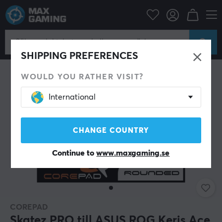
Datortillbehör
Datormus & Tillbehör
Mouse skates
SHIPPING PREFERENCES
WOULD YOU RATHER VISIT?
International
CHANGE COUNTRY
Continue to
www.maxgaming.se
COREPAD
Skatez PRO till ASUS ROG Keris Ace