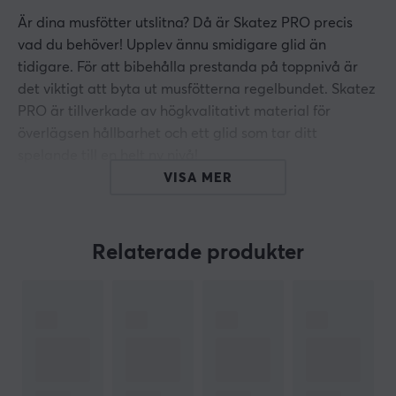
Är dina musfötter utslitna? Då är Skatez PRO precis
vad du behöver! Upplev ännu smidigare glid än
tidigare. För att bibehålla prestanda på toppnivå är
det viktigt att byta ut musfötterna regelbundet. Skatez
PRO är tillverkade av högkvalitativt material för
överlägsen hållbarhet och ett glid som tar ditt
spelande till en helt ny nivå!
VISA MER
Egenskaper hos Corepad Skatez
Ersättare för de redan existerande musfötterna för
Relaterade produkter
att få en gaming-optimerad respons (eller för att
byta ut slitna fötter)
Förminskar friktionen mellan musen och
musmattan* Ger en smidigare glidupplevelse
Ökar korrektheten i musens avläsning
Gjord av 100% PTFE