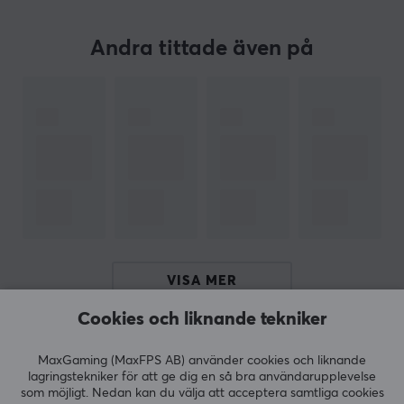
för varje mus gjorda på 100% PTFE teflon och rundade
kanter så kommer Corepads
skates
öka hastigheten,
Andra tittade även på
kontrollen och förbättra din precision när du spelar.
SPECIFIKATIONER
EGENSKAPER
Material
PTFE
Färg
Vit
Passar
VISA MER
Asus ROG Keris II Ace
Cookies och liknande tekniker
RECENSIONER (0)
FRÅGOR OCH SVAR (0)
COMMUNI
MaxGaming (MaxFPS AB) använder cookies och liknande
lagringstekniker för att ge dig en så bra användarupplevelse
som möjligt. Nedan kan du välja att acceptera samtliga cookies