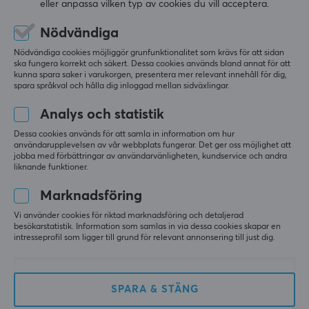
eller anpassa vilken typ av cookies du vill acceptera.
5
0%
0.0
4
0%
Nödvändiga
3
0%
Nödvändiga cookies möjliggör grunfunktionalitet som krävs för att sidan
2
0%
Baserat på 0 recensioner
ska fungera korrekt och säkert. Dessa cookies används bland annat för att
1
0%
kunna spara saker i varukorgen, presentera mer relevant innehåll för dig,
spara språkval och hålla dig inloggad mellan sidväxlingar.
LÄMNA RECENSION
Analys och statistik
Dessa cookies används för att samla in information om hur
användarupplevelsen av vår webbplats fungerar. Det ger oss möjlighet att
jobba med förbättringar av användarvänligheten, kundservice och andra
liknande funktioner.
Mer från vårt Community
Marknadsföring
Vi använder cookies för riktad marknadsföring och detaljerad
besökarstatistik. Information som samlas in via dessa cookies skapar en
intresseprofil som ligger till grund för relevant annonsering till just dig.
SPARA & STÄNG