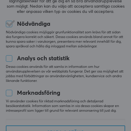
lagringstekniker för att ge dig en så bra användarupplevelse
0.0
4
0%
som möjligt. Nedan kan du välja att acceptera samtliga cookies
3
0%
eller anpassa vilken typ av cookies du vill acceptera.
2
0%
Baserat på 0 recensioner
1
0%
Nödvändiga
Nödvändiga cookies möjliggör grunfunktionalitet som krävs för att sidan
LÄMNA RECENSION
ska fungera korrekt och säkert. Dessa cookies används bland annat för att
kunna spara saker i varukorgen, presentera mer relevant innehåll för dig,
spara språkval och hålla dig inloggad mellan sidväxlingar.
Analys och statistik
Mer från vårt Community
Dessa cookies används för att samla in information om hur
användarupplevelsen av vår webbplats fungerar. Det ger oss möjlighet att
jobba med förbättringar av användarvänligheten, kundservice och andra
liknande funktioner.
Marknadsföring
Vi använder cookies för riktad marknadsföring och detaljerad
besökarstatistik. Information som samlas in via dessa cookies skapar en
intresseprofil som ligger till grund för relevant annonsering till just dig.