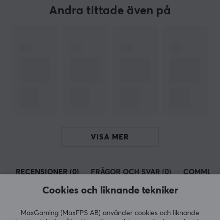
Andra tittade även på
Passar
Cooler Master MM720
VISA MER
RECENSIONER (0)
FRÅGOR OCH SVAR (0)
COMMUNI
Cookies och liknande tekniker
MaxGaming (MaxFPS AB) använder cookies och liknande
5
0%