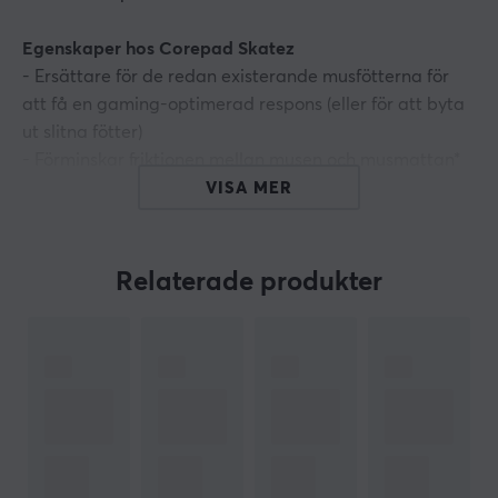
Egenskaper hos Corepad Skatez
- Ersättare för de redan existerande musfötterna för
att få en gaming-optimerad respons (eller för att byta
ut slitna fötter)
- Förminskar friktionen mellan musen och musmattan*
Ger en smidigare glidupplevelse
VISA MER
- Ökar korrektheten i musens avläsning
- Gjord av 100% PTFE
- 2 uppsättningar
Relaterade produkter
ARTIKELNUMMER
Vårt artikelnummer: 17548
Tillv. artikelnummer: CS29640
OM VARUMÄRKET