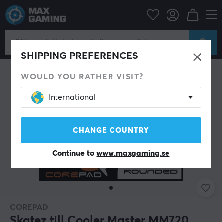
Datortillbehör
Datormus & Tillbehör
Mouse skates
SHIPPING PREFERENCES
WOULD YOU RATHER VISIT?
International
CHANGE COUNTRY
Continue to
www.maxgaming.se
COREPAD
Skatez till Cooler Master MM720