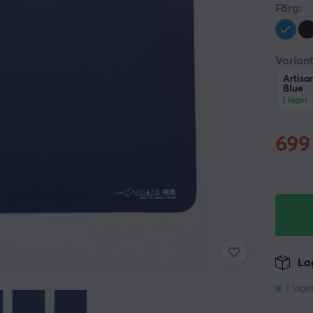
Färg:
Variant
Artisa
Blue
I lager
699
Lag
I lage