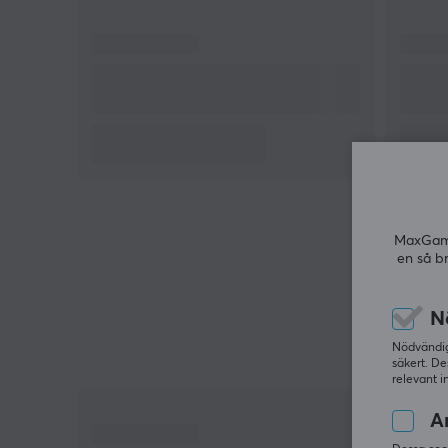
spelsessioner. Musmattan har en sydd kant för att
förhindra fransar och öka dess livslängd. Artisan
erbjuder tre nivåer av fasthet, och FX Hien i MID ge
en bra balans mellan komfort och responsivitet.
Sammanfattning
Mått: 500 mm x 490 mm x 3 mm
Idealisk för gamers
Balanserar hastighet och kontroll
MaxGamin
Sydd kant ökar hållbarheten
en så b
N
Nödvändiga
säkert. De
relevant i
An