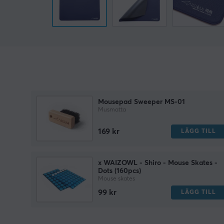
Mousepad Sweeper MS-01
Musmatta
169 kr
LÄGG TILL
x WAIZOWL - Shiro - Mouse Skates -
Dots (160pcs)
Mouse skates
99 kr
LÄGG TILL