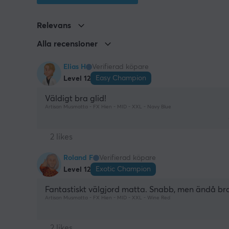
Relevans
Alla recensioner
Elias H
Verifierad köpare
Easy Champion
Level 12
Väldigt bra glid!
Artisan Musmatta - FX Hien - MID - XXL - Navy Blue
2 likes
Roland F
Verifierad köpare
Exotic Champion
Level 12
Fantastiskt välgjord matta. Snabb, men ändå bra 
Artisan Musmatta - FX Hien - MID - XXL - Wine Red
2 likes