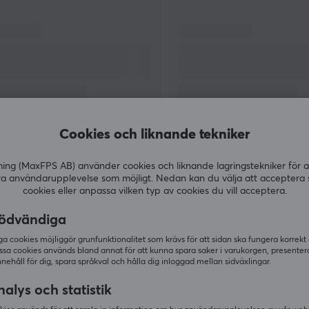
kvalitet i material utan också ska vara gjorda
på tillverkningsmetoder som uppfyller hög
r
prestanda och kvalitet.
Cookies och liknande tekniker
VISA MER
g (MaxFPS AB) använder cookies och liknande lagringstekniker för a
ra användarupplevelse som möjligt. Nedan kan du välja att acceptera 
cookies eller anpassa vilken typ av cookies du vill acceptera.
ödvändiga
Andra köpte även
 cookies möjliggör grunfunktionalitet som krävs för att sidan ska fungera korrekt
ssa cookies används bland annat för att kunna spara saker i varukorgen, presente
nnehåll för dig, spara språkval och hålla dig inloggad mellan sidväxlingar.
alys och statistik