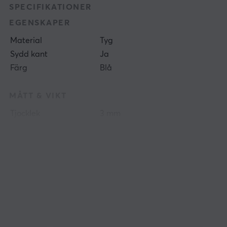
SPECIFIKATIONER
EGENSKAPER
Material
Tyg
Sydd kant
Ja
Färg
Blå
MÅTT & VIKT
Tjocklek
3 mm
Bredd
500 mm
Djup
490 mm