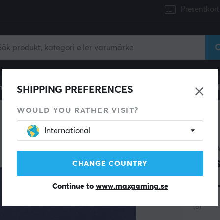
Presentkort
mingdator
Konsol
Gamingstol
Mobiltillbehör
H
SHIPPING PREFERENCES
WOULD YOU RATHER VISIT?
International
SPARA 13%
ARTIS
Mus
CHANGE COUNTRY
XXL
Continue to
www.maxgaming.se
(8)