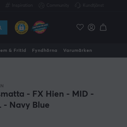
Inspiration
Community
Kundtjänst
em & Fritid
Fyndhörna
Varumärken
AN
matta - FX Hien - MID -
 - Navy Blue