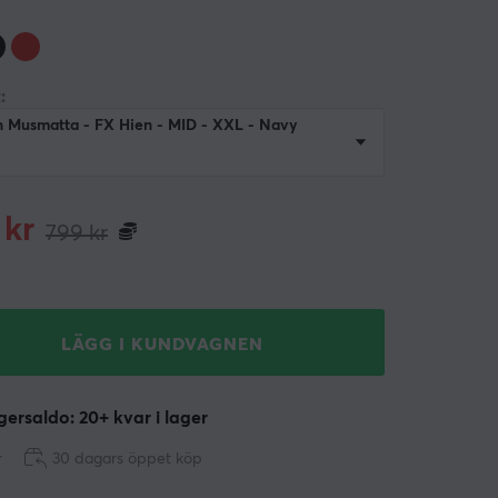
:
n Musmatta - FX Hien - MID - XXL - Navy
kr
799
kr
LÄGG I KUNDVAGNEN
ersaldo: 20+ kvar i lager
r
30 dagars öppet köp