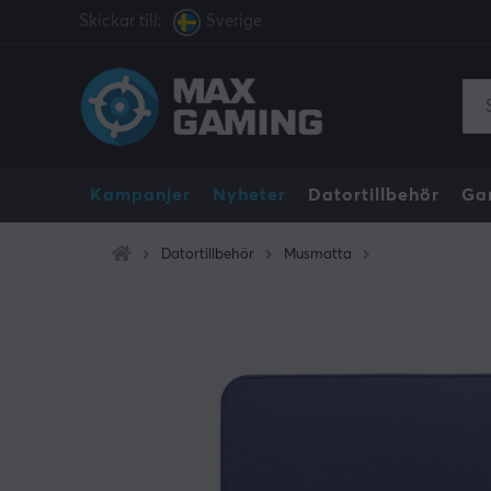
Skickar till:
Sverige
Kampanjer
Nyheter
Datortillbehör
Ga
Datortillbehör
Musmatta