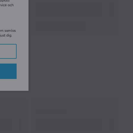
bplats
rvice och
som samlas
just dig.