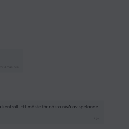
för 3 mån. sen
kontroll. Ett måste för nästa nivå av spelande.
i fjol