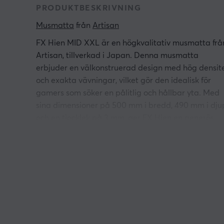
PRODUKTBESKRIVNING
Musmatta
 från 
Artisan
FX Hien MID XXL är en högkvalitativ musmatta frå
Artisan, tillverkad i Japan. Denna musmatta
erbjuder en välkonstruerad design med hög densit
och exakta vävningar, vilket gör den idealisk för
gamers som söker en pålitlig och hållbar yta. Med
sina dimensioner på 500 mm i bredd, 490 mm i dju
och en tjocklek på 3 mm, ger FX Hien en generös
spelarea. Dess stiliga blårandiga färg gör den till
ett attraktivt tillägg till varje speldatoruppsättning
FX Hien är utformad för att balansera hastighet o
kontroll, vilket gör den ett optimalt val för både
snabba spel och strategiska uppdrag. Den är
dessutom tål fukt och svett, vilket säkerställer att
prestandan förblir konstant även under intensiva