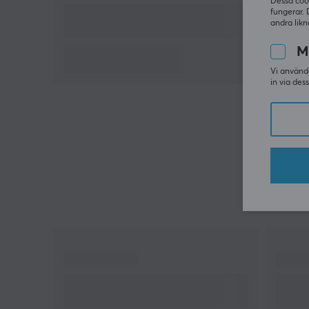
Dessa coo
fungerar. 
andra likn
M
Vi använde
in via des