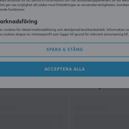
kies används för att samla in information om hur användarupplevelsen av vår web
Det ger oss möjlighet att jobba med förbättringar av användarvänligheten, kundse
ande funktioner.
arknadsföring
r cookies för riktad marknadsföring och detaljerad besökarstatistik. Information 
sa cookies skapar en intresseprofil som ligger till grund för relevant annonsering till 
VISA MER
SPARA & STÄNG
ACCEPTERA ALLA
Andra tittade även på