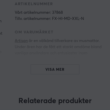
ARTIKELNUMMER
Vårt artikelnummer: 37868
Tillv. artikelnummer: FX-HI-MD-XXL-N
n
OM VARUMÄRKET
et
Artisan
är en välkänd tillverkare av musmattor.
Under åren har de fått ett starkt omdöme bland
p
vanliga användare och entusiaster inom
gaming-communityn. Artisan strävar alltid mot
perfektion, de är aldrig nöjda och utmanar alltid
VISA MER
.
sig själva och branschen genom att vara
innovativa och inte tumma med kvaliteten.
ch
Artisan producerar sina specialiserade
musmattor i Japan med högpresterande
Relaterade produkter
kvalitets material. Artisan är tydliga med att
produkten de producerar ska inte bara ha hög