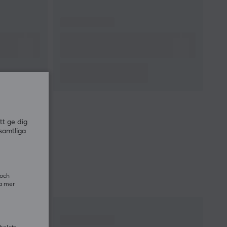
tt ge dig
samtliga
 och
ra mer