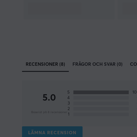
RECENSIONER (8)
FRÅGOR OCH SVAR (0)
CO
5
1
5.0
4
3
2
Baserat på 8 recensioner
1
LÄMNA RECENSION