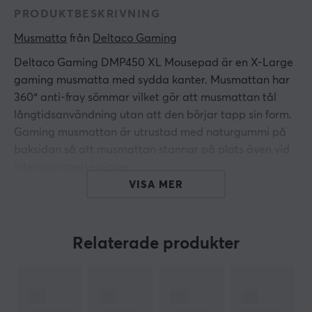
PRODUKTBESKRIVNING
Musmatta
 från 
Deltaco Gaming
Deltaco Gaming DMP450 XL Mousepad är en X-Large
gaming musmatta med sydda kanter. Musmattan har
360° anti-fray sömmar vilket gör att musmattan tål
långtidsanvändning utan att den börjar tapp sin form.
Gaming musmattan är utrustad med naturgummi på
baksidan så att musmattan stannar på plats även vid
intensiva spelsessioner.
VISA MER
ARTIKELNUMMER
Vårt artikelnummer: 22801
Relaterade produkter
Tillv. artikelnummer: GAM-136
OM VARUMÄRKET