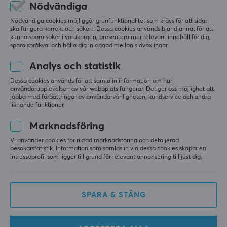
Nödvändiga
Visa original
Deltaco Gaming DMP450 Musmatta Svart - XL
Nödvändiga cookies möjliggör grunfunktionalitet som krävs för att sidan
ska fungera korrekt och säkert. Dessa cookies används bland annat för att
för 10 mån. sen
kunna spara saker i varukorgen, presentera mer relevant innehåll för dig,
spara språkval och hålla dig inloggad mellan sidväxlingar.
0 likes
Analys och statistik
Allan S
Verifierad köpare
Casual Scout
Level 5
Dessa cookies används för att samla in information om hur
användarupplevelsen av vår webbplats fungerar. Det ger oss möjlighet att
jobba med förbättringar av användarvänligheten, kundservice och andra
Deltaco Gaming DMP450 Musmatta Svart - XL
liknande funktioner.
för 6 mån. sen
Marknadsföring
Oskar K
Verifierad köpare
Vi använder cookies för riktad marknadsföring och detaljerad
Nerdy Guardian
Level 7
besökarstatistik. Information som samlas in via dessa cookies skapar en
PC
intresseprofil som ligger till grund för relevant annonsering till just dig.
Deltaco Gaming DMP450 Musmatta Svart - XL
i fjol
SPARA & STÄNG
Rafik S
Verifierad köpare
Loud Guardian
Level 7