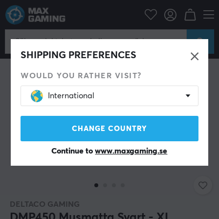
Datortillbehör
Musmatta
SPARA 40%
SHIPPING PREFERENCES
WOULD YOU RATHER VISIT?
International
CHANGE COUNTRY
Continue to
www.maxgaming.se
DELTACO GAMING
DMP450 Musmatta Svart - XL