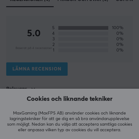
400 mm
5
100%
5.0
4
0%
3
0%
2
0%
Baserat på 4 recensioner
1
0%
LÄMNA RECENSION
Relevans
Cookies och liknande tekniker
Alla recensioner
MaxGaming (MaxFPS AB) använder cookies och liknande
Milan S
Verifierad köpare
lagringstekniker för att ge dig en så bra användarupplevelse
Raging Scout
Level 5
som möjligt. Nedan kan du välja att acceptera samtliga cookies
eller anpassa vilken typ av cookies du vill acceptera.
Bra kvalitet.