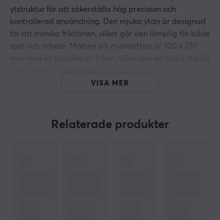
ytstruktur för att säkerställa hög precision och
kontrollerad användning. Den mjuka ytan är designad
för att minska friktionen, vilket gör den lämplig för både
spel och arbete. Måtten på musmattan är 320 x 270
mm med en tjocklek av 3 mm, vilket ger en stabil yta för
olika typer av datormöss.
VISA MER
Musmattan är tillverkad av tyg och har en glidsäker
undersida som bidrar till att den sitter på plats under
användning. Den är kompatibel med alla datormöss
Relaterade produkter
och sensorer, vilket gör den mångsidig. Tack vare den
optimerade ytstrukturen kan användare dra nytta av
precisionskontroller, oavsett om det handlar om
spelande eller arbete. GXT 754 är ett praktiskt tillbehör
för datoranvändare som kräver en pålitlig musmatta.
Sammanfattning