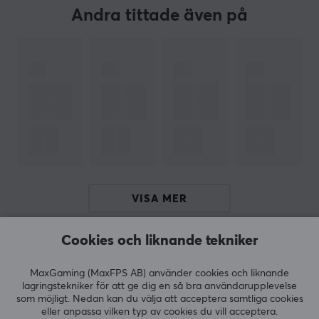
sortiment, vi har givetvis fokuserat på
Andra tittade även på
gamingprodukter från Trust. Idag säljer vi allt från
möss, tangentbord, headset och mycket mer.
Vi har arbetat tillsammans med Trust under många år
och de har alltid bidragit med ett enastående
servicestöd. Alla
produkter från Trust är naturligtvis
lätta att använda och prisvärd. Oavsett om du är
nybörjare eller erfaren gamer, Trust fungerar för alla.
SPECIFIKATIONER
VISA MER
EGENSKAPER
Material
Cookies och liknande tekniker
RECENSIONER (0)
FRÅGOR OCH SVAR (0)
COMMUNI
Tyg
MaxGaming (MaxFPS AB) använder cookies och liknande
Sydd kant
lagringstekniker för att ge dig en så bra användarupplevelse
Nej
som möjligt. Nedan kan du välja att acceptera samtliga cookies
eller anpassa vilken typ av cookies du vill acceptera.
5
0%