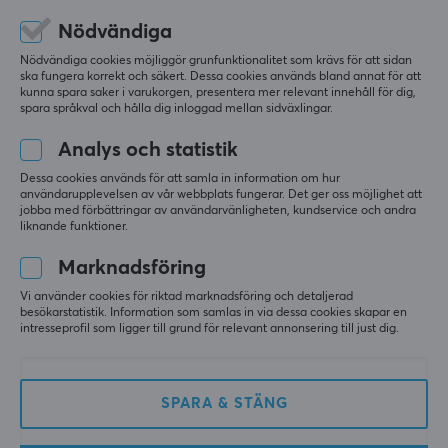
0.0
Tryck
4
0%
Nödvändiga
3
0%
Nej
2
0%
Baserat på 0 recensioner
Nödvändiga cookies möjliggör grunfunktionalitet som krävs för att sidan
1
0%
Belysning
ska fungera korrekt och säkert. Dessa cookies används bland annat för att
Nej
kunna spara saker i varukorgen, presentera mer relevant innehåll för dig,
spara språkval och hålla dig inloggad mellan sidväxlingar.
LÄMNA RECENSION
Handledsstöd
Analys och statistik
Nej
Dessa cookies används för att samla in information om hur
Färg
användarupplevelsen av vår webbplats fungerar. Det ger oss möjlighet att
jobba med förbättringar av användarvänligheten, kundservice och andra
Mer från vårt Community
Svart
liknande funktioner.
Marknadsföring
MÅTT & VIKT
Vi använder cookies för riktad marknadsföring och detaljerad
Tjocklek
besökarstatistik. Information som samlas in via dessa cookies skapar en
intresseprofil som ligger till grund för relevant annonsering till just dig.
3 mm
Bredd
320 mm
SPARA & STÄNG
Djup