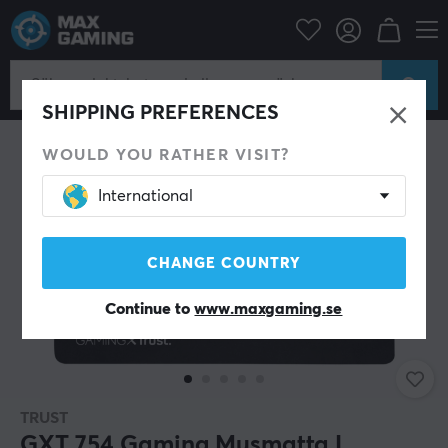
Datortillbehör
Musmatta
SPARA 34%
SHIPPING PREFERENCES
WOULD YOU RATHER VISIT?
International
CHANGE COUNTRY
Continue to
www.maxgaming.se
TRUST
GXT 754 Gaming Musmatta L