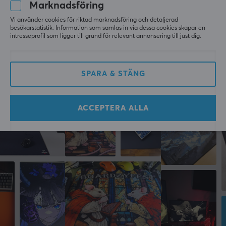
Marknadsföring
Bra kvalité och snygg.
Hystar Abyss XXL Musmatta
Vi använder cookies för riktad marknadsföring och detaljerad
besökarstatistik. Information som samlas in via dessa cookies skapar en
för 4 mån. sen
intresseprofil som ligger till grund för relevant annonsering till just dig.
1 like
SPARA & STÄNG
Mer från vårt Community
ACCEPTERA ALLA