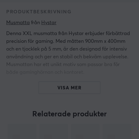
PRODUKTBESKRIVNING
Musmatta
 från 
Hystar
Denna XXL musmatta från Hystar erbjuder förbättrad
precision för gaming. Med måtten 900mm x 400mm
och en tjocklek på 5 mm, är den designad för intensiv
användning och ger en stabil och bekväm upplevelse.
Musmattan har ett unikt motiv som passar bra för
både gaminghörnan och kontoret.
Den är tillverkad av finpolyester, vilket ger en slät yta
VISA MER
för musens rörelser. Den vattenavvisande
ytbeläggningen skyddar mot spill och fläckar, vilket ger
långvarig hållbarhet. Sömmen i kanterna ökar
Relaterade produkter
hållbarheten och förhindrar fransning över tid. En
naturlig gummibas säkerställer att musmattan ligger
stabilt på olika underlag och minimerar glidning under