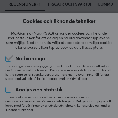
RECENSIONER (1)
FRÅGOR OCH SVAR (0)
COMMUNI
Belysning
Nej
Cookies och liknande tekniker
Handledsstöd
5
100%
Nej
5.0
4
0%
MaxGaming (MaxFPS AB) använder cookies och liknande
3
0%
lagringstekniker för att ge dig en så bra användarupplevelse
2
0%
som möjligt. Nedan kan du välja att acceptera samtliga cookies
MÅTT & VIKT
Baserat på 1 recension
1
0%
eller anpassa vilken typ av cookies du vill acceptera.
Tjocklek
Nödvändiga
5 mm
LÄMNA RECENSION
Nödvändiga cookies möjliggör grunfunktionalitet som krävs för att sidan
ska fungera korrekt och säkert. Dessa cookies används bland annat för att
Bredd
kunna spara saker i varukorgen, presentera mer relevant innehåll för dig,
900 mm
spara språkval och hålla dig inloggad mellan sidväxlingar.
Relevans
Djup
Analys och statistik
Alla recensioner
400 mm
Dessa cookies används för att samla in information om hur
Damian Andrzej K
Verifierad köpare
användarupplevelsen av vår webbplats fungerar. Det ger oss möjlighet att
jobba med förbättringar av användarvänligheten, kundservice och andra
Easy Crusader
Level 13
liknande funktioner.
PC