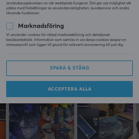
användarupplevelsen av vår webbplats fungerar. Det ger oss möjlighet att
Jag är förvånad över att jag inte hade hört talas 
jobba med förbättringar av användarvänligheten, kundservice och andra
om Hystar tidigare, det här företaget vet verkligen 
liknande funktioner.
vad de gör. Uppackningsupplevelsen var helt felfri, 
sömmarna på mattan är riktigt bra och den känns 
Marknadsföring
bekväm att spela på samt för vanligt arbete. 
Vi använder cookies för riktad marknadsföring och detaljerad
1140x500 är också en riktigt bra storlek för mig.
besökarstatistik. Information som samlas in via dessa cookies skapar en
intresseprofil som ligger till grund för relevant annonsering till just dig.
Visa original
Hystar Mythic Dragon XXXL Musmatta
för 5 mån. sen
SPARA & STÄNG
1 like
ACCEPTERA ALLA
Mer från vårt Community