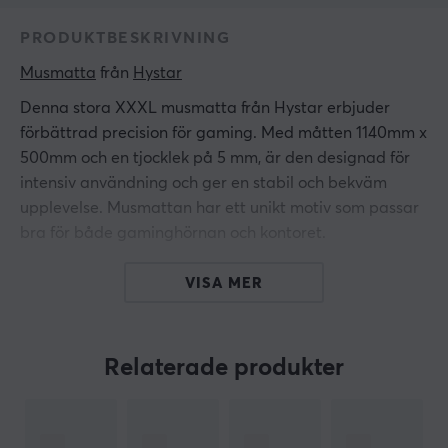
PRODUKTBESKRIVNING
Musmatta
 från 
Hystar
Denna stora XXXL musmatta från Hystar erbjuder
förbättrad precision för gaming. Med måtten 1140mm x
500mm och en tjocklek på 5 mm, är den designad för
intensiv användning och ger en stabil och bekväm
upplevelse. Musmattan har ett unikt motiv som passar
bra för både gaminghörnan och kontoret.
Den är tillverkad av finpolyester, vilket ger en slät yta
VISA MER
för musens rörelser. Den vattenavvisande
ytbeläggningen skyddar mot spill och fläckar, vilket ger
långvarig hållbarhet. Sömmen i kanterna ökar
Relaterade produkter
hållbarheten och förhindrar fransning över tid. En
naturlig gummibas säkerställer att musmattan ligger
stabilt på olika underlag och minimerar glidning under