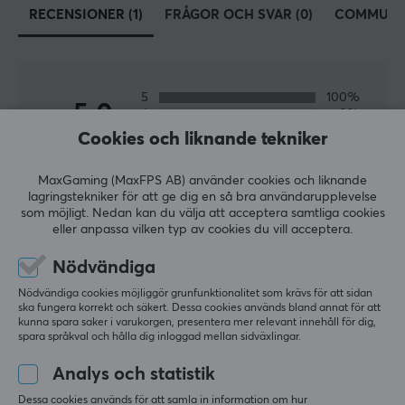
RECENSIONER (1)
FRÅGOR OCH SVAR (0)
COMMUNI
Ja
Belysning
Nej
5
100%
Handledsstöd
5.0
4
0%
Nej
3
0%
Cookies och liknande tekniker
2
0%
Baserat på 1 recension
1
0%
MÅTT & VIKT
MaxGaming (MaxFPS AB) använder cookies och liknande
lagringstekniker för att ge dig en så bra användarupplevelse
Tjocklek
som möjligt. Nedan kan du välja att acceptera samtliga cookies
LÄMNA RECENSION
eller anpassa vilken typ av cookies du vill acceptera.
5 mm
Nödvändiga
Bredd
Relevans
1140 mm
Nödvändiga cookies möjliggör grunfunktionalitet som krävs för att sidan
Alla recensioner
ska fungera korrekt och säkert. Dessa cookies används bland annat för att
kunna spara saker i varukorgen, presentera mer relevant innehåll för dig,
Djup
spara språkval och hålla dig inloggad mellan sidväxlingar.
500 mm
Jalo P
Verifierad köpare
Energetic Crusader
Level 13
Analys och statistik
Dessa cookies används för att samla in information om hur
Mycket högkvalitativ musmatta