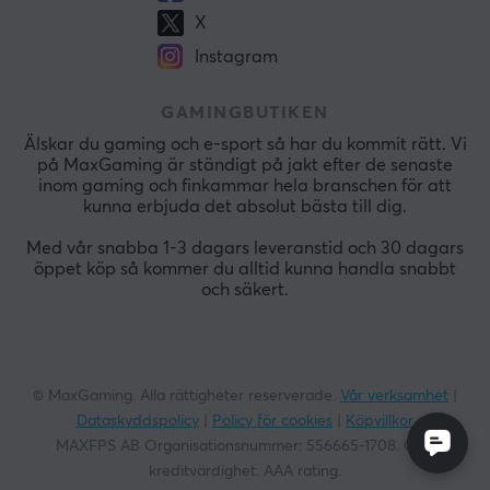
X
Instagram
GAMINGBUTIKEN
Älskar du gaming och e-sport så har du kommit rätt. Vi
på MaxGaming är ständigt på jakt efter de senaste
inom gaming och finkammar hela branschen för att
kunna erbjuda det absolut bästa till dig.
Med vår snabba 1-3 dagars leveranstid och 30 dagars
öppet köp så kommer du alltid kunna handla snabbt
och säkert.
© MaxGaming. Alla rättigheter reserverade.
Vår verksamhet
|
Dataskyddspolicy
|
Policy för cookies
|
Köpvillkor
MAXFPS AB Organisationsnummer:
556665-1708
. God
kreditvärdighet. AAA rating.