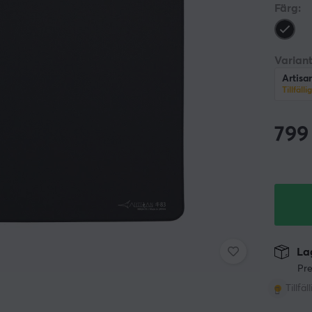
Färg:
Variant
Artisa
Tillfälli
799
Lag
Pre
Tillfäl