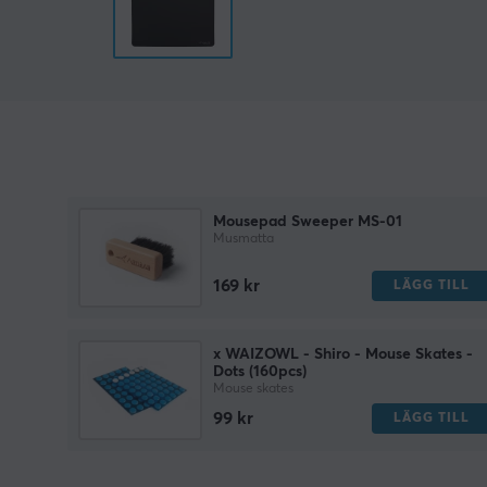
Mousepad Sweeper MS-01
Musmatta
169 kr
LÄGG TILL
x WAIZOWL - Shiro - Mouse Skates -
Dots (160pcs)
Mouse skates
99 kr
LÄGG TILL