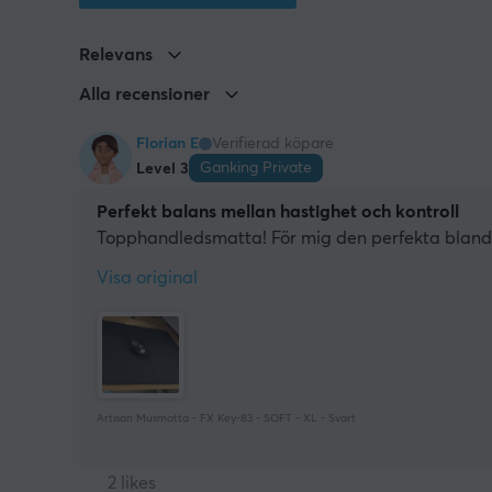
Relevans
Alla recensioner
Florian E
Verifierad köpare
Ganking Private
Level 3
Perfekt balans mellan hastighet och kontroll
Topphandledsmatta! För mig den perfekta blandn
Visa original
Artisan Musmatta - FX Key-83 - SOFT - XL - Svart
2 likes