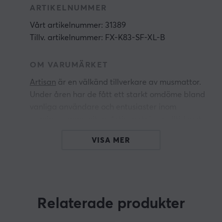
ARTIKELNUMMER
Vårt artikelnummer: 31389
Tillv. artikelnummer: FX-K83-SF-XL-B
OM VARUMÄRKET
Artisan
är en välkänd tillverkare av musmattor.
Under åren har de fått ett starkt omdöme bland
vanliga användare och entusiaster inom
gaming-communityn. Artisan strävar alltid mot
perfektion, de är aldrig nöjda och utmanar alltid
VISA MER
e
sig själva och branschen genom att vara
innovativa och inte tumma med kvaliteten.
ed
Artisan producerar sina specialiserade
musmattor i Japan med högpresterande
Relaterade produkter
kvalitets material. Artisan är tydliga med att
produkten de producerar ska inte bara ha hög