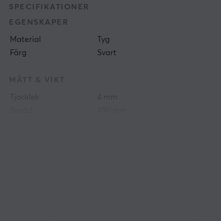
SPECIFIKATIONER
EGENSKAPER
Material
Tyg
Färg
Svart
MÅTT & VIKT
Tjocklek
4 mm
Bredd
490 mm
Djup
420 mm