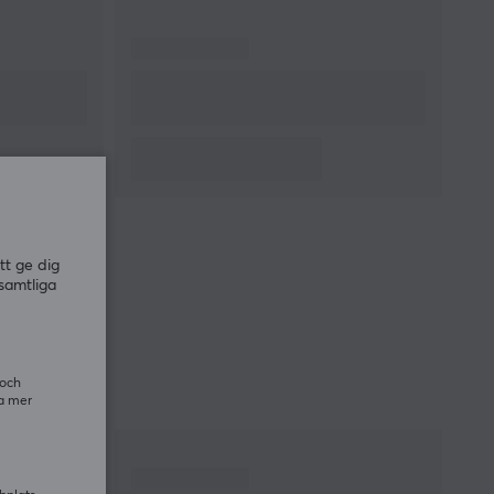
tt ge dig
samtliga
 och
ra mer