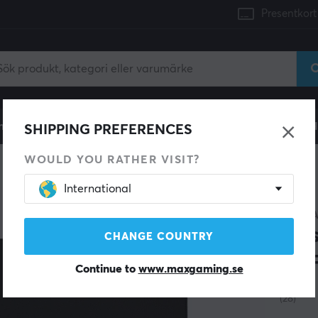
Presentkort
mingdator
Konsol
Gamingstol
Mobiltillbehör
H
SHIPPING PREFERENCES
WOULD YOU RATHER VISIT?
International
ARTIS
Mus
CHANGE COUNTRY
SOF
Continue to
www.maxgaming.se
(28)