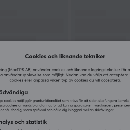
kvalitet i material utan också ska vara gjorda
på tillverkningsmetoder som uppfyller hög
prestanda och kvalitet.
ll
Cookies och liknande tekniker
VISA MER
g (MaxFPS AB) använder cookies och liknande lagringstekniker för a
ra användarupplevelse som möjligt. Nedan kan du välja att acceptera 
cookies eller anpassa vilken typ av cookies du vill acceptera.
ödvändiga
Andra köpte även
 cookies möjliggör grunfunktionalitet som krävs för att sidan ska fungera korrekt
ssa cookies används bland annat för att kunna spara saker i varukorgen, presente
nnehåll för dig, spara språkval och hålla dig inloggad mellan sidväxlingar.
alys och statistik