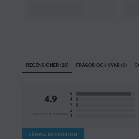
RECENSIONER (28)
FRÅGOR OCH SVAR (0)
C
5
4.9
4
3
2
Baserat på 28 recensioner
1
LÄMNA RECENSION