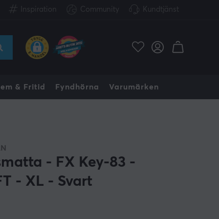
Inspiration
Community
Kundtjänst
em & Fritid
Fyndhörna
Varumärken
AN
matta - FX Key-83 -
T - XL - Svart