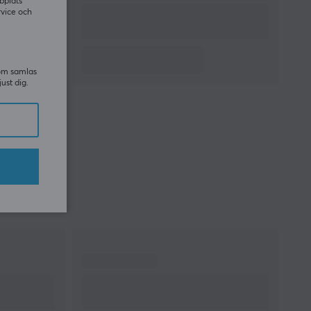
bplats
rvice och
som samlas
just dig.