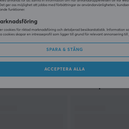
kies används för att samla in information om hur användarupplevelsen av vår web
Det ger oss möjlighet att jobba med förbättringar av användarvänligheten, kundse
ande funktioner.
arknadsföring
r cookies för riktad marknadsföring och detaljerad besökarstatistik. Information 
sa cookies skapar en intresseprofil som ligger till grund för relevant annonsering till 
VISA MER
SPARA & STÄNG
ACCEPTERA ALLA
Andra tittade även på