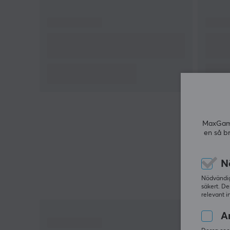
Artisan musmattor har 3 olika nivåer av fasthet när
det kommer till varje modell. De är Mid, Soft och
Extra Soft. Dessa 3 ger olika känslor när du
använder musmattan. Några saker att tänka på
med detta är fasthet & hastighet + stoppkraft. Till
exempel: Xsoft har mer kudde vilket ger mer kontro
och stoppkraft. Mittmusmattan är tunnare och
hårdare vilket förbättrar hastigheten.
Alla Artisan musmattor håller längre om du tar
MaxGamin
en så b
hand om dem. Att ha en musmattaborste
rekommenderas av oss på MaxGaming.
N
Nödvändiga
säkert. De
relevant i
An