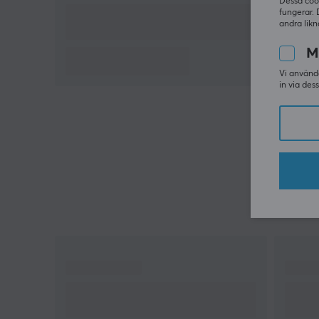
Dessa coo
fungerar. 
andra likn
M
Vi använde
in via des