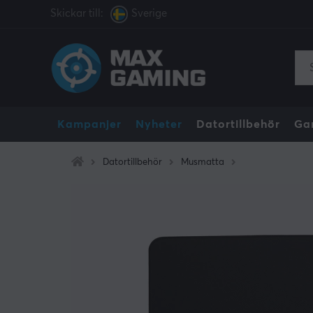
Skickar till:
Sverige
Kampanjer
Nyheter
Datortillbehör
Ga
Datortillbehör
Musmatta