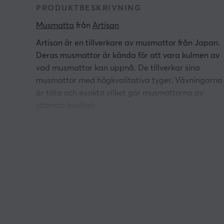
PRODUKTBESKRIVNING
Musmatta
 från 
Artisan
Artisan är en tillverkare av musmattor från Japan.
Deras musmattor är kända för att vara kulmen av
vad musmattor kan uppnå. De tillverkar sina
musmattor med högkvalitativa tyger. Vävningarna
är täta och exakta vilket gör musmattorna av
yttersta kvalitet.
Key-83 har utformats med en unik hexagonal
vågmönster för att effektivt minimera friktion i båd
diagonala och sidledsrörelser. Det resulterar i en
stabilare och mjukare känsla vid användning. Den
smidiga glidningen av key-83 underlättar i spel m
hög intensitet och erbjuder en fördelaktig och mer
engagerande spelupplevelse för användarna.