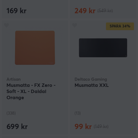
169 kr
249 kr
(549 kr)
SPARA
34%
Artisan
Deltaco Gaming
Musmatta - FX Zero -
Musmatta XXL
Soft - XL - Daidai
Orange
(338)
(13)
699 kr
99 kr
(149 kr)