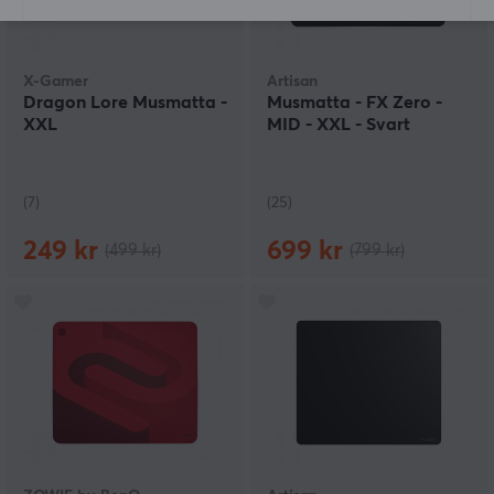
X-Gamer
Artisan
Dragon Lore Musmatta -
Musmatta - FX Zero -
XXL
MID - XXL - Svart
(7)
(25)
249 kr
699 kr
(499 kr)
(799 kr)