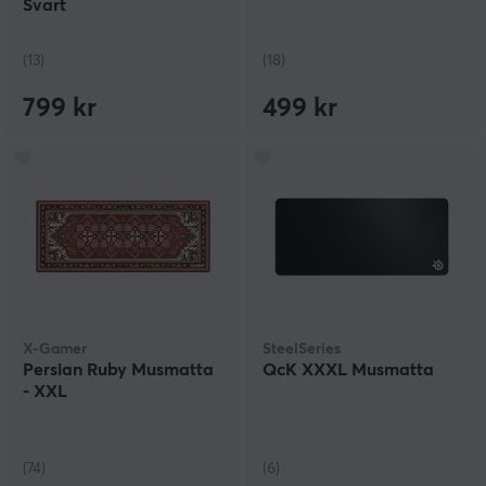
Svart
(13)
(18)
799 kr
499 kr
X-Gamer
SteelSeries
Persian Ruby Musmatta
QcK XXXL Musmatta
- XXL
(74)
(6)