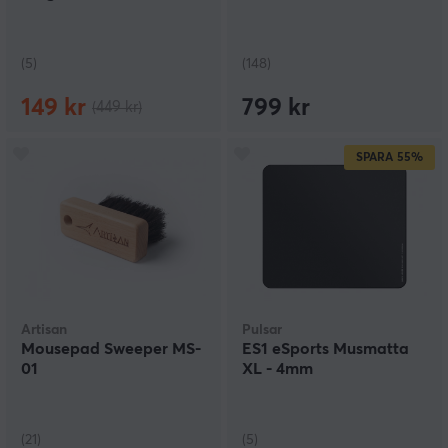
material och snygga designer. Köp din musmatta hos
oss och få den bästa möjliga gamingupplevelsen.
(5)
(148)
Tvätta musmatta - Rengöra
Det bästa sättet att rengöra en musmatta är att
149 kr
799 kr
(449 kr)
använda en fuktig trasa och lite milt rengöringsmedel.
För att få bort smuts och fläckar, försök att inte
använda för mycket vatten. Torka sedan av musmattan
SPARA
55%
med en torr trasa. För att undvika att musmattan blir
för fuktig, låt den lufttorka innan du använder den igen.
För att förhindra att musmattan blir smutsig så snabbt,
rekommenderar vi att du regelbundet tvätta den.
Artisan
Pulsar
Mousepad Sweeper MS-
ES1 eSports Musmatta
01
XL - 4mm
(21)
(5)