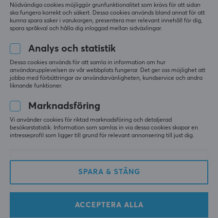
Nödvändiga cookies möjliggör grunfunktionalitet som krävs för att sidan
ska fungera korrekt och säkert. Dessa cookies används bland annat för att
kunna spara saker i varukorgen, presentera mer relevant innehåll för dig,
spara språkval och hålla dig inloggad mellan sidväxlingar.
Analys och statistik
Dessa cookies används för att samla in information om hur
användarupplevelsen av vår webbplats fungerar. Det ger oss möjlighet att
SteelSeries
Mionix
jobba med förbättringar av användarvänligheten, kundservice och andra
QcK XXL Musmatta
Alioth Musmatta - XXL
liknande funktioner.
Marknadsföring
Vi använder cookies för riktad marknadsföring och detaljerad
(8)
(17)
besökarstatistik. Information som samlas in via dessa cookies skapar en
intresseprofil som ligger till grund för relevant annonsering till just dig.
349 kr
299 kr
(399 kr)
SPARA
50%
SPARA
13%
SPARA & STÄNG
ACCEPTERA ALLA