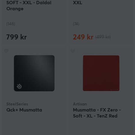
SOFT - XXL - Daidai
XXL
Orange
(148)
(74)
799 kr
249 kr
(499 kr)
SteelSeries
Artisan
Qck+ Musmatta
Musmatta - FX Zero -
Soft - XL - TenZ Red