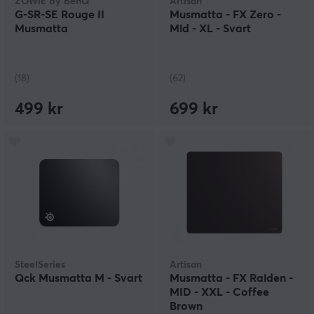
ZOWIE by BenQ
Artisan
G-SR-SE Rouge II
Musmatta - FX Zero -
Musmatta
Mid - XL - Svart
(18)
(62)
499 kr
699 kr
SteelSeries
Artisan
Qck Musmatta M - Svart
Musmatta - FX Raiden -
MID - XXL - Coffee
Brown