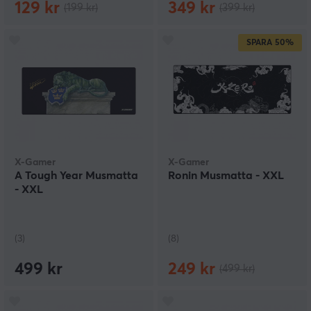
129 kr
349 kr
(199 kr)
(399 kr)
SPARA
50%
X-Gamer
X-Gamer
A Tough Year Musmatta
Ronin Musmatta - XXL
- XXL
(3)
(8)
499 kr
249 kr
(499 kr)