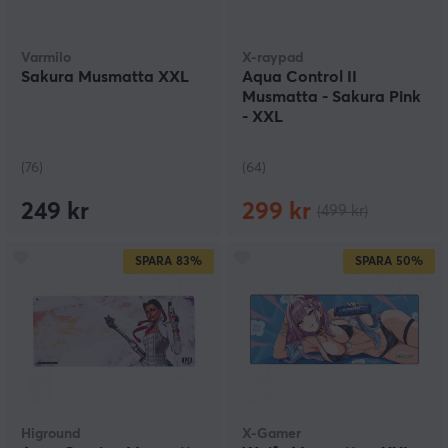
Varmilo
X-raypad
Sakura Musmatta XXL
Aqua Control II
Musmatta - Sakura Pink
- XXL
(76)
(64)
249 kr
299 kr
(499 kr)
SPARA
83%
SPARA
50%
Higround
X-Gamer