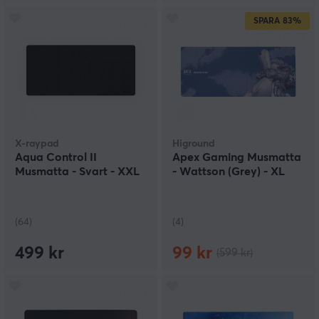
SPARA
83%
X-raypad
Higround
Aqua Control II
Apex Gaming Musmatta
Musmatta - Svart - XXL
- Wattson (Grey) - XL
(64)
(4)
499 kr
99 kr
(599 kr)