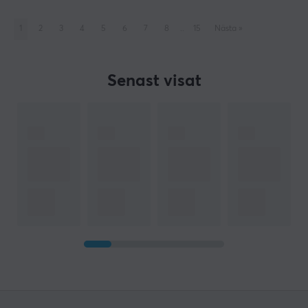
1
2
3
4
5
6
7
8
..
15
Nästa
»
Senast visat