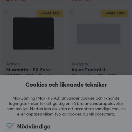
SPARA
13%
SPARA
40%
Artisan
X-raypad
Musmatta - FX Zero -
Aqua Control II
XSOFT - XXL - Svart
Musmatta - Vit - XXL
Cookies och liknande tekniker
(22)
(64)
MaxGaming (MaxFPS AB) använder cookies och liknande
lagringstekniker för att ge dig en så bra användarupplevelse
699 kr
299 kr
som möjligt. Nedan kan du välja att acceptera samtliga cookies
(799 kr)
(499 kr)
eller anpassa vilken typ av cookies du vill acceptera.
SPARA
25%
Nödvändiga