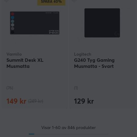
SPARA
40%
Varmilo
Logitech
Summit Desk XL
G240 Tyg Gaming
Musmatta
Musmatta - Svart
(76)
(1)
149 kr
129 kr
(249 kr)
Visar
1-60
av
846
produkter