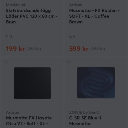
MaxMount
Artisan
Skrivbordsunderlägg
Musmatta - FX Raiden -
Läder PVC 120 x 60 cm -
SOFT - XL - Coffee
Brun
Brown
(14)
(21)
199 kr
599 kr
(269 kr)
(699 kr)
Artisan
ZOWIE by BenQ
Musmatta FX Hayate
G-SR-SE Blue II
Otsu V2 - Soft - XL -
Musmatta