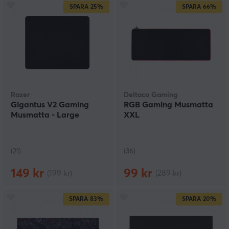
SPARA
25%
SPARA
66%
Razer
Deltaco Gaming
Gigantus V2 Gaming
RGB Gaming Musmatta
Musmatta - Large
XXL
(21)
(36)
149 kr
99 kr
(199 kr)
(289 kr)
SPARA
83%
SPARA
20%