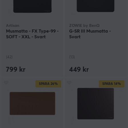
Artisan
ZOWIE by BenQ
Musmatta - FX Type-99 -
G-SR III Musmatta -
SOFT - XXL - Svart
Svart
(42)
(13)
799 kr
449 kr
SPARA
26%
SPARA
14%