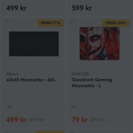
499 kr
599 kr
SPARA
17%
SPARA
84%
Mionix
VANCER
Alioth Musmatta - 4XL
Quadrant Gaming
Musmatta - L
(21)
(0)
499 kr
79 kr
(599 kr)
(499 kr)