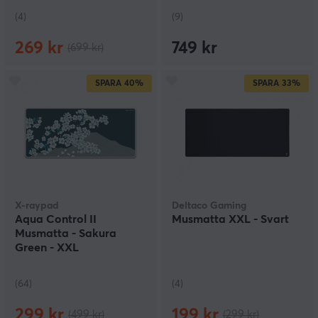
(4)
(9)
269 kr
749 kr
(699 kr)
SPARA
40%
SPARA
33%
X-raypad
Deltaco Gaming
Aqua Control II
Musmatta XXL - Svart
Musmatta - Sakura
Green - XXL
(64)
(4)
299 kr
199 kr
(499 kr)
(299 kr)