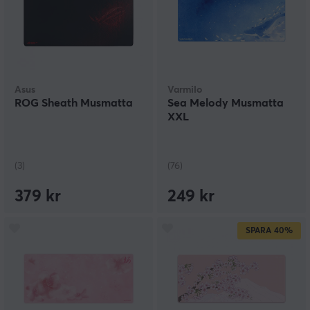
Asus
Varmilo
ROG Sheath Musmatta
Sea Melody Musmatta
XXL
(3)
(76)
379 kr
249 kr
SPARA
40%