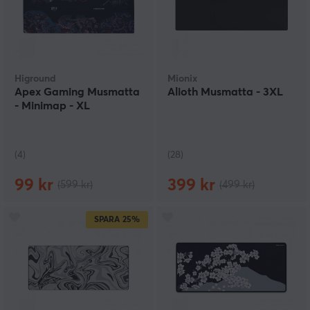
Higround
Mionix
Apex Gaming Musmatta
Alioth Musmatta - 3XL
- Minimap - XL
(4)
(28)
99 kr
399 kr
(599 kr)
(499 kr)
SPARA
25%