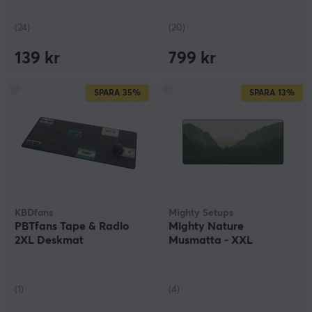
(24)
(20)
139 kr
799 kr
SPARA
35%
SPARA
13%
KBDfans
Mighty Setups
PBTfans Tape & Radio
Mighty Nature
2XL Deskmat
Musmatta - XXL
(1)
(4)