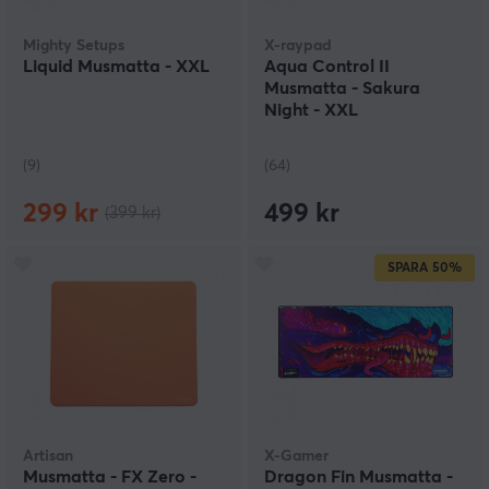
Mighty Setups
X-raypad
Liquid Musmatta - XXL
Aqua Control II
Musmatta - Sakura
Night - XXL
(9)
(64)
299 kr
499 kr
(399 kr)
SPARA
50%
Artisan
X-Gamer
Musmatta - FX Zero -
Dragon Fin Musmatta -