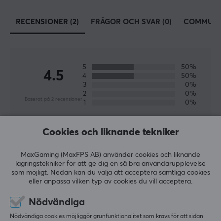
Bredd
RECENSIONER (2)
FRÅGOR OCH SVAR (0)
COMMUNI
900 mm
Djup
400 mm
5
50%
4.5
4
50%
3
0%
2
0%
Baserat på 2 recensioner
1
0%
Cookies och liknande tekniker
LÄMNA RECENSION
MaxGaming (MaxFPS AB) använder cookies och liknande
Relevans
lagringstekniker för att ge dig en så bra användarupplevelse
som möjligt. Nedan kan du välja att acceptera samtliga cookies
Alla recensioner
eller anpassa vilken typ av cookies du vill acceptera.
Nödvändiga
Aray G
Verifierad köpare
Big Shot Knight
Level 9
Nödvändiga cookies möjliggör grunfunktionalitet som krävs för att sidan