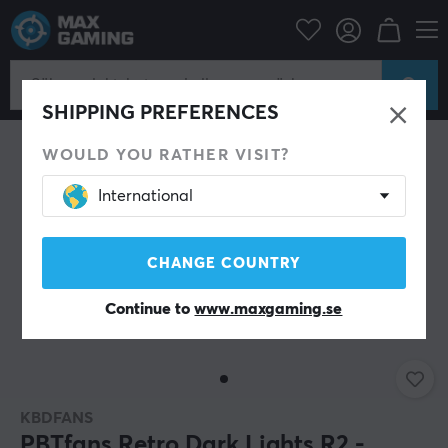
Datortillbehör
Musmatta
SHIPPING PREFERENCES
WOULD YOU RATHER VISIT?
International
CHANGE COUNTRY
Continue to
www.maxgaming.se
KBDFANS
PBTfans Retro Dark Lights R2 -