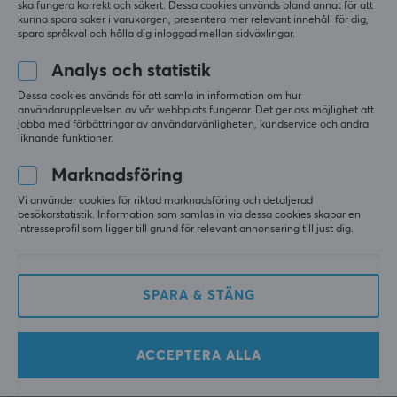
ska fungera korrekt och säkert. Dessa cookies används bland annat för att
PC
kunna spara saker i varukorgen, presentera mer relevant innehåll för dig,
spara språkval och hålla dig inloggad mellan sidväxlingar.
Bra värde, sidorna krullar sig lite men lägg något 
tungt på dem för att platta ut dem lite :)
Analys och statistik
Visa original
Dessa cookies används för att samla in information om hur
användarupplevelsen av vår webbplats fungerar. Det ger oss möjlighet att
KBDfans PBTfans Retro Dark Lights R2 - Bubble Deskmat 2XL
jobba med förbättringar av användarvänligheten, kundservice och andra
för 10 mån. sen
liknande funktioner.
0 likes
Marknadsföring
Mohammed A
Verifierad köpare
Vi använder cookies för riktad marknadsföring och detaljerad
besökarstatistik. Information som samlas in via dessa cookies skapar en
Gnarly Commander
Level 11
intresseprofil som ligger till grund för relevant annonsering till just dig.
PC
Högkvalitativ matta
SPARA & STÄNG
Visa original
KBDfans PBTfans Retro Dark Lights R2 - Bubble Deskmat 2XL
för 10 mån. sen
ACCEPTERA ALLA
0 likes