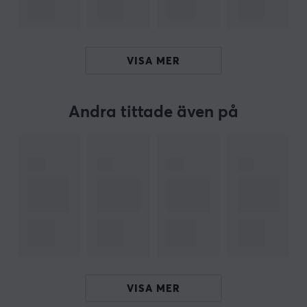
PCBer med mera. Oavsett om du är nybörjare eller
erfaren, har vi det du behöver för att komma igång
eller ta ditt tangentbord till nästa nivå.
VISA MER
SPECIFIKATIONER
EGENSKAPER
Andra tittade även på
Material
Tyg
Sydd kant
Ja
Färg
Blå, Grön, Gul, Lila, Röd, Svart
MÅTT & VIKT
Tjocklek
VISA MER
4 mm