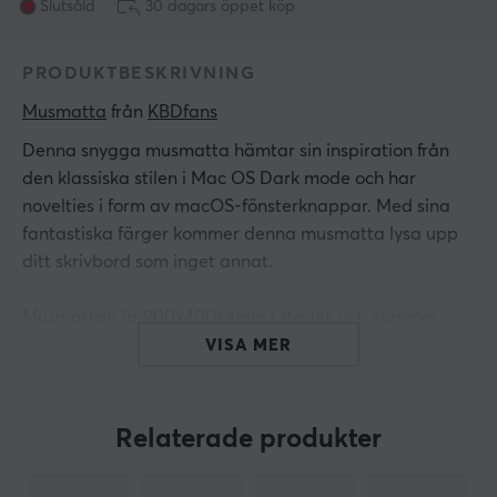
Slutsåld
30 dagars öppet köp
PRODUKTBESKRIVNING
Musmatta
 från 
KBDfans
Denna snygga musmatta hämtar sin inspiration
från
den klassiska stilen i Mac OS Dark mode och har
novelties i form av macOS-fönsterknappar
. Med sina
fantastiska färger kommer denna musmatta lysa upp
ditt skrivbord som inget annat.
Musmattan är 900x400x4mm i storlek och kommer
med en gummibaksida som gör att musmattan håller
VISA MER
sig plats även vid intensivt spelande. Matcha
musmattan med att köpa det komplimenterade
keycap setet
PBTfans Retro Dark Lights R2 och dess
Relaterade produkter
tillbehör
.