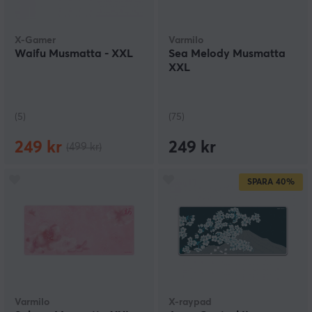
X-Gamer
Varmilo
Waifu Musmatta - XXL
Sea Melody Musmatta
XXL
(5)
(75)
249 kr
249 kr
(499 kr)
SPARA
40%
Varmilo
X-raypad