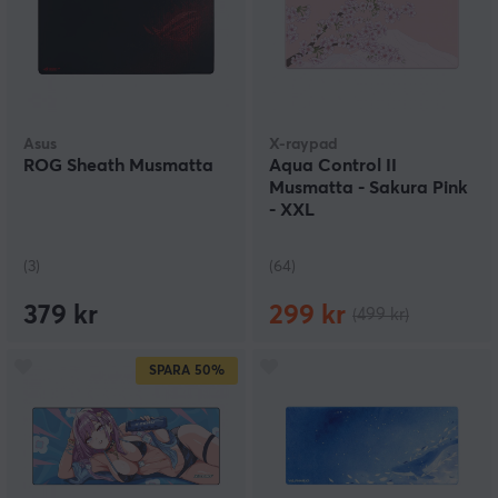
Asus
X-raypad
ROG Sheath Musmatta
Aqua Control II
Musmatta - Sakura Pink
- XXL
(3)
(64)
379 kr
299 kr
(499 kr)
SPARA
50%