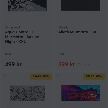
X-raypad
Mionix
Aqua Control II
Alioth Musmatta - 3XL
Musmatta - Sakura
Night - XXL
(64)
(28)
499 kr
399 kr
(499 kr)
SPARA
25%
SPARA
50%