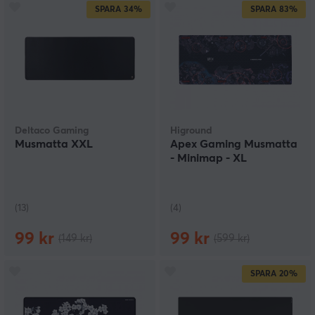
SPARA
34%
SPARA
83%
Deltaco Gaming
Higround
Musmatta XXL
Apex Gaming Musmatta
- Minimap - XL
(13)
(4)
99 kr
99 kr
(149 kr)
(599 kr)
SPARA
20%