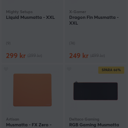
Mighty Setups
X-Gamer
Liquid Musmatta - XXL
Dragon Fin Musmatta -
XXL
(9)
(74)
299 kr
249 kr
(399 kr)
(499 kr)
SPARA
66%
Artisan
Deltaco Gaming
Musmatta - FX Zero -
RGB Gaming Musmatta