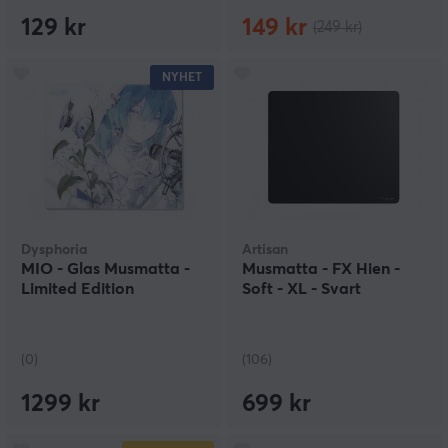
129 kr
149 kr
(249 kr)
NYHET
Dysphoria
Artisan
MIO - Glas Musmatta -
Musmatta - FX Hien -
Limited Edition
Soft - XL - Svart
(0)
(106)
1299 kr
699 kr