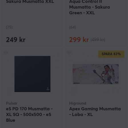
Sakura Musmatta XXL
Aqua Control II
Musmatta - Sakura
Green - XXL
(75)
(64)
249 kr
299 kr
(499 kr)
SPARA
83%
Pulsar
Higround
eS PD 170 Musmatta -
Apex Gaming Musmatta
XL SQ - 500x500 - eS
- Loba - XL
Blue