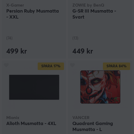
X-Gamer
ZOWIE by BenQ
Persian Ruby Musmatta
G-SR III Musmatta -
- XXL
Svart
(74)
(13)
499 kr
449 kr
SPARA
17%
SPARA
84%
Mionix
VANCER
Alioth Musmatta - 4XL
Quadrant Gaming
Musmatta - L