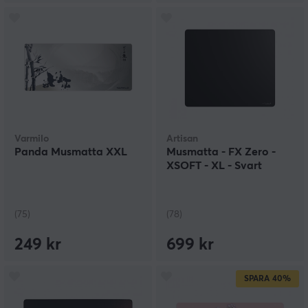
Varmilo
Artisan
Panda Musmatta XXL
Musmatta - FX Zero -
XSOFT - XL - Svart
(75)
(78)
249 kr
699 kr
SPARA
40%