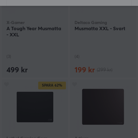
X-Gamer
Deltaco Gaming
A Tough Year Musmatta
Musmatta XXL - Svart
- XXL
(3)
(4)
499 kr
199 kr
(299 kr)
SPARA
62%