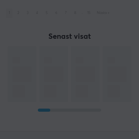
1
2
3
4
5
6
7
8
..
15
Nästa
»
Senast visat