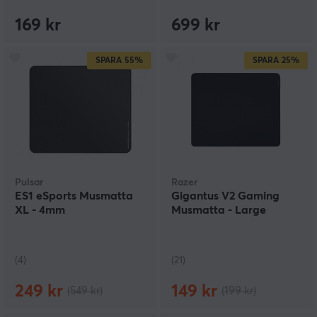
169 kr
699 kr
SPARA
55%
SPARA
25%
Pulsar
Razer
ES1 eSports Musmatta
Gigantus V2 Gaming
XL - 4mm
Musmatta - Large
(4)
(21)
249 kr
149 kr
(549 kr)
(199 kr)