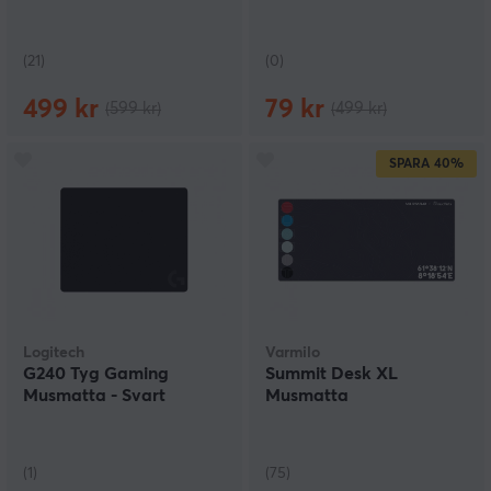
(21)
(0)
499 kr
79 kr
(599 kr)
(499 kr)
SPARA
40%
Logitech
Varmilo
G240 Tyg Gaming
Summit Desk XL
Musmatta - Svart
Musmatta
(1)
(75)