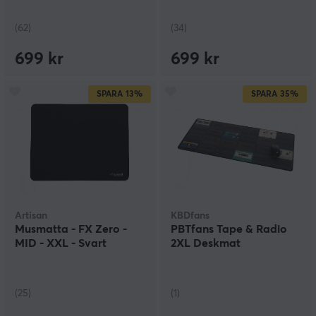
(62)
(34)
699 kr
699 kr
SPARA
13%
SPARA
35%
Artisan
KBDfans
Musmatta - FX Zero -
PBTfans Tape & Radio
MID - XXL - Svart
2XL Deskmat
(25)
(1)