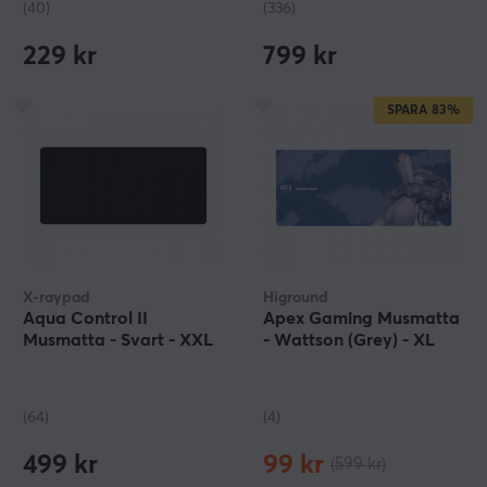
(40)
(336)
229 kr
799 kr
SPARA
83%
X-raypad
Higround
Aqua Control II
Apex Gaming Musmatta
Musmatta - Svart - XXL
- Wattson (Grey) - XL
(64)
(4)
499 kr
99 kr
(599 kr)