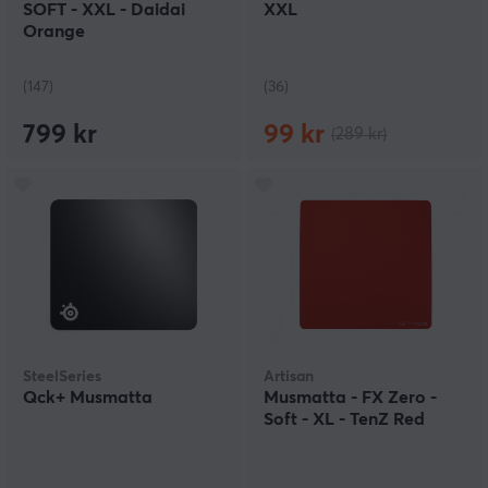
SOFT - XXL - Daidai
XXL
Orange
(147)
(36)
799 kr
99 kr
(289 kr)
SteelSeries
Artisan
Qck+ Musmatta
Musmatta - FX Zero -
Soft - XL - TenZ Red