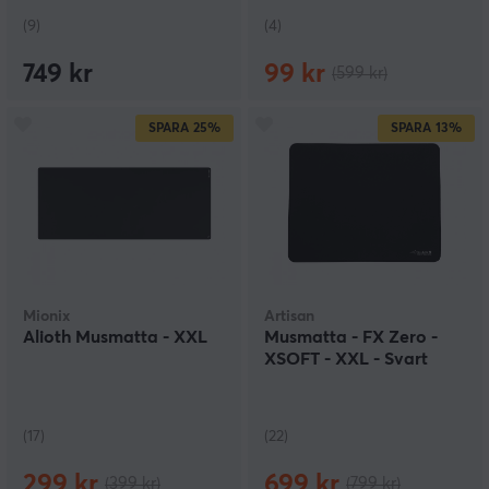
(9)
(4)
749 kr
99 kr
(599 kr)
SPARA
25%
SPARA
13%
Mionix
Artisan
Alioth Musmatta - XXL
Musmatta - FX Zero -
XSOFT - XXL - Svart
(17)
(22)
299 kr
699 kr
(399 kr)
(799 kr)