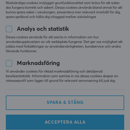
Nödvändiga cookies möjliggör grunfunktionalitet som krävs för att sidan
ska fungera korrekt och säkert. Dessa cookies används bland annat för att
kunna spara saker i varukorgen, presentera mer relevant innehåll för dig,
spara språkval och hålla dig inloggad mellan sidväxlingar.
Analys och statistik
Dessa cookies används för att samla in information om hur
användarupplevelsen av vår webbplats fungerar. Det ger oss möjlighet att
Mighty Setups
ZOWIE by BenQ
jobba med förbättringar av användarvänligheten, kundservice och andra
Mighty Nature
G-SR-SE Rouge II
liknande funktioner.
Musmatta - XXL
Musmatta
Marknadsföring
Vi använder cookies för riktad marknadsföring och detaljerad
(4)
(17)
besökarstatistik. Information som samlas in via dessa cookies skapar en
intresseprofil som ligger till grund för relevant annonsering till just dig.
349 kr
499 kr
(399 kr)
SPARA
33%
SPARA & STÄNG
ACCEPTERA ALLA