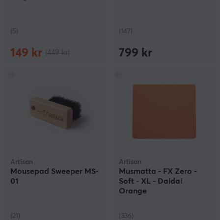
material och snygga designer. Köp din musmatta hos
oss och få den bästa möjliga gamingupplevelsen.
(5)
(147)
Tvätta musmatta - Rengöra
Det bästa sättet att rengöra en musmatta är att
149 kr
799 kr
(449 kr)
använda en fuktig trasa och lite milt rengöringsmedel.
För att få bort smuts och fläckar, försök att inte
använda för mycket vatten. Torka sedan av musmattan
med en torr trasa. För att undvika att musmattan blir
för fuktig, låt den lufttorka innan du använder den igen.
För att förhindra att musmattan blir smutsig så snabbt,
rekommenderar vi att du regelbundet tvätta den.
Artisan
Artisan
Mousepad Sweeper MS-
Musmatta - FX Zero -
01
Soft - XL - Daidai
Orange
(21)
(336)