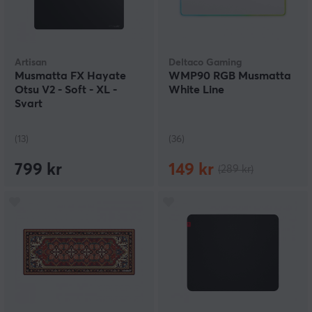
Artisan
Deltaco Gaming
Musmatta FX Hayate
WMP90 RGB Musmatta
Otsu V2 - Soft - XL -
White Line
Svart
(13)
(36)
799 kr
149 kr
(289 kr)