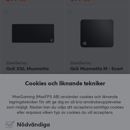
SteelSeries
SteelSeries
QcK XXL Musmatta
Qck Musmatta M - Svart
Cookies och liknande tekniker
(7)
(24)
MaxGaming (MaxFPS AB) använder cookies och liknande
lagringstekniker för att ge dig en så bra användarupplevelse
349 kr
139 kr
som möjligt. Nedan kan du välja att acceptera samtliga cookies
eller anpassa vilken typ av cookies du vill acceptera.
SPARA
13%
Nödvändiga