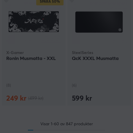
SPARA
50%
X-Gamer
SteelSeries
Ronin Musmatta - XXL
QcK XXXL Musmatta
(8)
(6)
249 kr
599 kr
(499 kr)
Visar
1-60
av
847
produkter