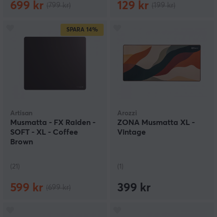
699 kr
129 kr
(799 kr)
(199 kr)
SPARA
14%
Artisan
Arozzi
Musmatta - FX Raiden -
ZONA Musmatta XL -
SOFT - XL - Coffee
Vintage
Brown
(21)
(1)
599 kr
399 kr
(699 kr)