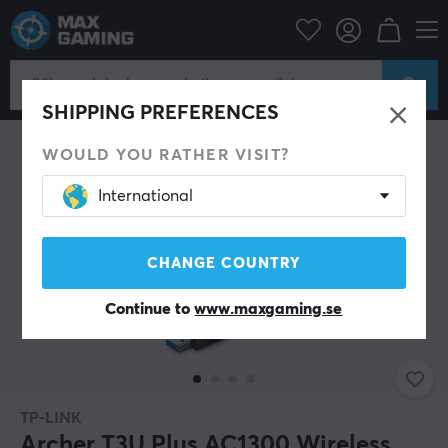
Datortillbehör
Router & Nätverk
Nätverksadapter
SHIPPING PREFERENCES
WOULD YOU RATHER VISIT?
International
CHANGE COUNTRY
Continue to
www.maxgaming.se
TP-LINK
Archer T3U Plus AC1300 Wireless