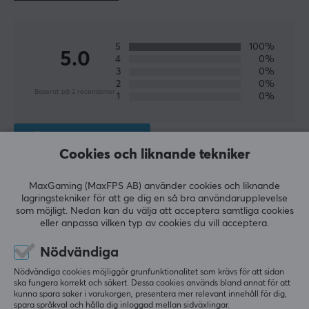
och WiFi-kameror.
Hos MaxGaming kan du hitta flera produkter från TP-
5
100%
Link så du kan skaffa det bästa nätverket för ditt hem
5.0
4
0%
eller kontor. Ett snabbt och stabilt nätverk är viktig
3
0%
2
0%
framför allt för gamers som spelar online så att man
Baserat på 2 recensioner
1
0%
inte laggar och missar skottet i de viktigaste
ögonblicken. Vi har allt från trådlösa routrar, switchar
LÄMNA RECENSION
och range-extenders från TP-Link till
Cookies och liknande tekniker
konkurrenskraftiga priser.
Relevans
MaxGaming (MaxFPS AB) använder cookies och liknande
lagringstekniker för att ge dig en så bra användarupplevelse
SPECIFIKATIONER
Alla recensioner
som möjligt. Nedan kan du välja att acceptera samtliga cookies
ANSLUTNING
eller anpassa vilken typ av cookies du vill acceptera.
Lars Kirkeberg M
Verifierad köpare
Anslutning från
Nödvändiga
Executive Guardian
Level 7
USB-A (Hane)
PC
Nödvändiga cookies möjliggör grunfunktionalitet som krävs för att sidan
ska fungera korrekt och säkert. Dessa cookies används bland annat för att
Fungerar mycket bra! Rekommenderas.
kunna spara saker i varukorgen, presentera mer relevant innehåll för dig,
EGENSKAPER
spara språkval och hålla dig inloggad mellan sidväxlingar.