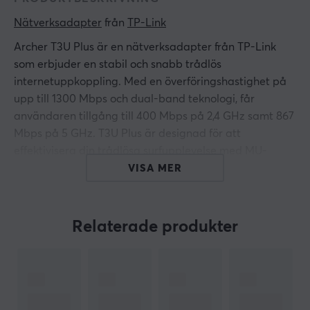
Nätverksadapter
 från 
TP-Link
Archer T3U Plus är en nätverksadapter från TP-Link
som erbjuder en stabil och snabb trådlös
internetuppkoppling. Med en överföringshastighet på
upp till 1300 Mbps och dual-band teknologi, får
användaren tillgång till 400 Mbps på 2,4 GHz samt 867
Mbps på 5 GHz. T3U Plus är designad för att
effektivisera din trådlösa surfupplevelse med MU-
MIMO-teknik, vilket gör att flera enheter kan anslutas
VISA MER
samtidigt utan att påverka hastigheten.
Tillverkningen av TP-Link Archer T3U Plus omfattar
Relaterade produkter
noggrant utvalda komponenter, inklusive en extra lång
antenn som förbättrar räckvidden för din trådlösa
anslutning. Den är kompakt och lätt att ansluta via
USB 3.0-port, vilket ger snabbare dataöverföring
jämfört med tidigare versioner. Adapterns