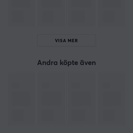
kompatibilitet med moderna operativsystem såsom
Windows 11/10/8.1/8/7 säkerställer smidig installation
och användning. Alternativt skyddas din anslutning
med WPA3-kryptering, vilket ger ytterligare säkerhet
för dina data.
VISA MER
Sammanfattning
WiFi-hastighet
Andra köpte även
Upp till 1300 Mbps
För gamers och tech-entusiaster
MU-MIMO för effektiv simultan anslutning
Kompatibel med flera operativsystem
ARTIKELNUMMER
Vårt artikelnummer: 31756