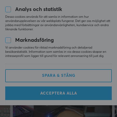
Visa original
Standard
Analys och statistik
TP-Link Archer T3U Plus AC1300 Wireless MU-MIMO USB Adapter -
802.11a, 802.11ac, 802.11b, 802.11g, 802.11n
Nätverksadapter
Dessa cookies används för att samla in information om hur
för 8 mån. sen
användarupplevelsen av vår webbplats fungerar. Det ger oss möjlighet att
Överföringshastighet
jobba med förbättringar av användarvänligheten, kundservice och andra
0 likes
1300 Mbps
liknande funktioner.
Frekvensband
Linus W
Verifierad köpare
Marknadsföring
2,4 GHz, 5GHz, Dual-band teknologi
Raging Scout
Level 5
Vi använder cookies för riktad marknadsföring och detaljerad
besökarstatistik. Information som samlas in via dessa cookies skapar en
TP-Link Archer T3U Plus AC1300 Wireless MU-MIMO USB Adapter -
Färg
intresseprofil som ligger till grund för relevant annonsering till just dig.
Nätverksadapter
Svart
för 9 mån. sen
GARANTI
SPARA & STÄNG
Mer från vårt Community
Producentens garanti
2 års garanti
ACCEPTERA ALLA
MÅTT & VIKT
Bredd