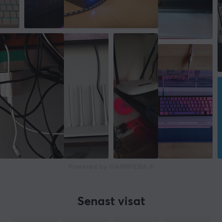
18 mm
Djup
57.8 mm
Höjd
173.4 mm
Powered by GAMIFIERA.®
Senast visat