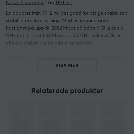
Nätverksadapter
 från 
TP-Link
En adapter från TP-Link, designad för att ge snabb och
stabil internetanslutning. Med en imponerande
hastighet på upp till 2882 Mbps på både 6 GHz och 5
GHz band, samt 688 Mbps på 2.4 GHz, säkerställs en
effektiv anslutning för alla dina enheter.
Adapterns byggkvalitet framhävs av de två kraftfulla
högfrekventa antennerna som ger förbättrad
VISA MER
signalstyrka och vidsträckt Wi-Fi-täckning. OFDMA och
MU-MIMO-teknik minimerar fördröjning och gör att
flera enheter kan kommunicera med routern samtidigt,
Relaterade produkter
vilket är särskilt fördelaktigt för gamer och streaming.
Med den senaste WPA3-säkerhetstekniken skyddas din
nätverksinformation effektivt från intrång. Adaptern är
även utrustad med en lågprofilbracket, vilket gör att
den passar i kompakt datorchassi, och installationen är
smidig tack vare en användarvänlig