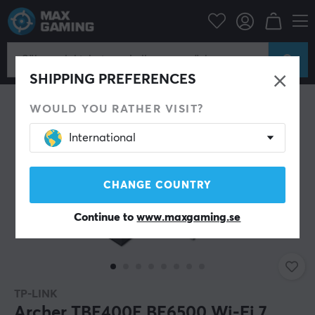
Datortillbehör
Router & Nätverk
Nätverksadapter
SHIPPING PREFERENCES
WOULD YOU RATHER VISIT?
International
CHANGE COUNTRY
Continue to
www.maxgaming.se
TP-LINK
Archer TBE400E BE6500 Wi-Fi 7