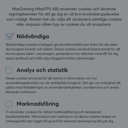
framför allt för gamers som spelar online så att man
inte laggar och missar skottet i de viktigaste
MaxGaming (MaxFPS AB) använder cookies och liknande
5
0%
lagringstekniker för att ge dig en så bra användarupplevelse
ögonblicken. Vi har allt från trådlösa routrar, switchar
0.0
4
0%
som möjligt. Nedan kan du välja att acceptera samtliga cookies
och range-extenders från TP-Link till
3
0%
eller anpassa vilken typ av cookies du vill acceptera.
2
0%
konkurrenskraftiga priser.
Baserat på 0 recensioner
1
0%
Nödvändiga
Nödvändiga cookies möjliggör grunfunktionalitet som krävs för att sidan
SPECIFIKATIONER
ska fungera korrekt och säkert. Dessa cookies används bland annat för att
LÄMNA RECENSION
kunna spara saker i varukorgen, presentera mer relevant innehåll för dig,
EGENSKAPER
spara språkval och hålla dig inloggad mellan sidväxlingar.
Färg
Analys och statistik
Svart
Mer från vårt Community
Dessa cookies används för att samla in information om hur
användarupplevelsen av vår webbplats fungerar. Det ger oss möjlighet att
jobba med förbättringar av användarvänligheten, kundservice och andra
GARANTI
liknande funktioner.
Producentens garanti
Marknadsföring
2 års garanti
Vi använder cookies för riktad marknadsföring och detaljerad
besökarstatistik. Information som samlas in via dessa cookies skapar en
intresseprofil som ligger till grund för relevant annonsering till just dig.