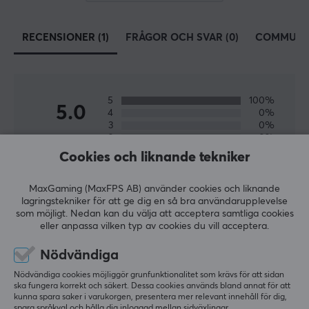
och WiFi-kameror.
RECENSIONER (1)
FRÅGOR OCH SVAR (0)
COMMUNI
Hos MaxGaming kan du hitta flera produkter från TP-
Link så du kan skaffa det bästa nätverket för ditt hem
eller kontor. Ett snabbt och stabilt nätverk är viktig
framför allt för gamers som spelar online så att man
5
100%
inte laggar och missar skottet i de viktigaste
5.0
4
0%
ögonblicken. Vi har allt från trådlösa routrar, switchar
3
0%
2
0%
och range-extenders från TP-Link till
Baserat på 1 recension
1
0%
Cookies och liknande tekniker
konkurrenskraftiga priser.
MaxGaming (MaxFPS AB) använder cookies och liknande
LÄMNA RECENSION
lagringstekniker för att ge dig en så bra användarupplevelse
SPECIFIKATIONER
som möjligt. Nedan kan du välja att acceptera samtliga cookies
EGENSKAPER
eller anpassa vilken typ av cookies du vill acceptera.
Relevans
Frekvensband
Nödvändiga
Alla recensioner
2,4 GHz, 5GHz
Nödvändiga cookies möjliggör grunfunktionalitet som krävs för att sidan
ska fungera korrekt och säkert. Dessa cookies används bland annat för att
Färg
Felix Å
Verifierad köpare
kunna spara saker i varukorgen, presentera mer relevant innehåll för dig,
T-posing Camper
Svart
Level 4
spara språkval och hålla dig inloggad mellan sidväxlingar.