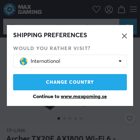
Datortillbehör
Router & Nätverk
Nätverksadapter
SHIPPING PREFERENCES
WOULD YOU RATHER VISIT?
International
CHANGE COUNTRY
Continue to
www.maxgaming.se
TP-LINK
Archer TX20E AX1800 Wi-Fi 6 -