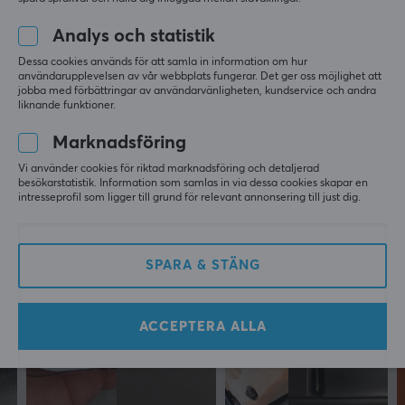
Funkar kanon 👍🏻 8 ms i ping och max hastighet
Analys och statistik
GARANTI
TP-Link Archer TX20E AX1800 Wi-Fi 6 - Bluetooth 5.2 PCIe Adapter
Dessa cookies används för att samla in information om hur
förra mån.
användarupplevelsen av vår webbplats fungerar. Det ger oss möjlighet att
Producentens garanti
jobba med förbättringar av användarvänligheten, kundservice och andra
0 likes
2 års garanti
liknande funktioner.
Marknadsföring
Mer från vårt Community
MÅTT & VIKT
Vi använder cookies för riktad marknadsföring och detaljerad
Bredd
besökarstatistik. Information som samlas in via dessa cookies skapar en
intresseprofil som ligger till grund för relevant annonsering till just dig.
78.5 mm
Djup
20.9 mm
SPARA & STÄNG
Höjd
120.8 mm
ACCEPTERA ALLA