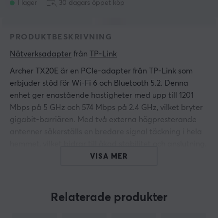
I lager
30 dagars öppet köp
PRODUKTBESKRIVNING
Nätverksadapter
 från 
TP-Link
Archer TX20E är en PCIe-adapter från TP-Link som
erbjuder stöd för Wi-Fi 6 och Bluetooth 5.2. Denna
enhet ger enastående hastigheter med upp till 1201
Mbps på 5 GHz och 574 Mbps på 2.4 GHz, vilket bryter
gigabit-barriären. Med två externa högpresterande
antenner säkerställs en bredare signal täckning i hela
hemmet, vilket bidrar till ökad stabilitet och anslutning.
VISA MER
Archer TX20E är uppbyggd för att leverera hög
prestanda och har stöd för de senaste tekniska
standarderna, inklusive 802.11ax, ac, a, b, g och n.
Relaterade produkter
Bluetooth 5.2-teknologin möjliggör snabbare
hastigheter och ökar täckningen med upp till fyra