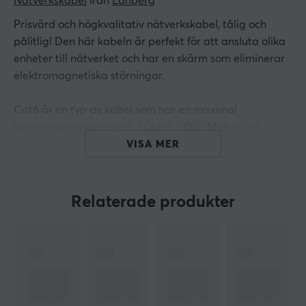
Nätverkskabel
 från 
Lanberg
Prisvärd och högkvalitativ nätverkskabel, tålig och
pålitlig! Den här kabeln är perfekt för att ansluta olika
enheter till nätverket och har en skärm som eliminerar
elektromagnetiska störningar.
Cat6 är en typ av kabel som har en maximal
överföringshastighet på 1 Gbit/s (1000 Mbit/s) vid
normal användning. Men den kan också hantera
VISA MER
hastigheter upp till 10 Gbit/s över korta sträckor. Med
en bandbredd på 250 MHz är denna kabel redo att
möta dina nätverksbehov.
Relaterade produkter
Så oavsett om det är för hemmet eller kontoret, kan du
lita på denna prisvärda nätverkskabel av högsta
kvalitet för att hålla din anslutning stabil och pålitlig.