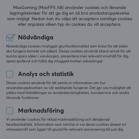
generellt
uppskattas
MaxGaming (MaxFPS AB) använder cookies och liknande
lagringstekniker för att ge dig en så bra användarupplevelse
kabelns
som möjligt. Nedan kan du välja att acceptera samtliga cookies
följsamhet och
eller anpassa vilken typ av cookies du vill acceptera.
prestanda.
Nödvändiga
Sammanfattat med AI av GAMIFIERA.®
Nödvändiga cookies möjliggör grunfunktionalitet som krävs för att sidan
LÄMNA RECENSION
ska fungera korrekt och säkert. Dessa cookies används bland annat för att
kunna spara saker i varukorgen, presentera mer relevant innehåll för dig,
spara språkval och hålla dig inloggad mellan sidväxlingar.
Relevans
Analys och statistik
Alla recensioner
Dessa cookies används för att samla in information om hur
användarupplevelsen av vår webbplats fungerar. Det ger oss möjlighet att
jobba med förbättringar av användarvänligheten, kundservice och andra
Anders T
Verifierad köpare
liknande funktioner.
Slow Scout
Level 5
Marknadsföring
Har inte använt den än
Lanberg 30 Meter Cat6 FTP Nätverkskabel Röd
Vi använder cookies för riktad marknadsföring och detaljerad
besökarstatistik. Information som samlas in via dessa cookies skapar en
för 2 mån. sen
intresseprofil som ligger till grund för relevant annonsering till just dig.
1 like