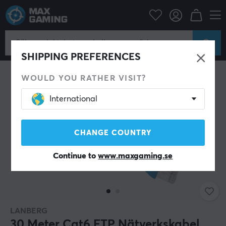
Datortillbehör
Datakablar & adaptrar
Nätverkskabel
SHIPPING PREFERENCES
WOULD YOU RATHER VISIT?
International
CHANGE COUNTRY
Continue to
www.maxgaming.se
LANBERG
30 Meter Cat6 FTP Nätverkskabel