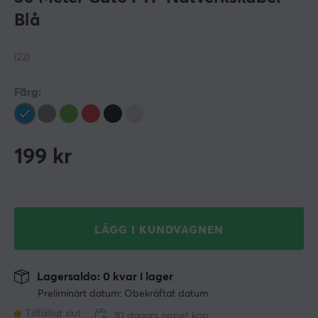
Blå
(22)
Färg:
199
kr
LÄGG I KUNDVAGNEN
Lagersaldo: 0 kvar i lager
Preliminärt datum: Obekräftat datum
Tillfälligt slut
30 dagars öppet köp