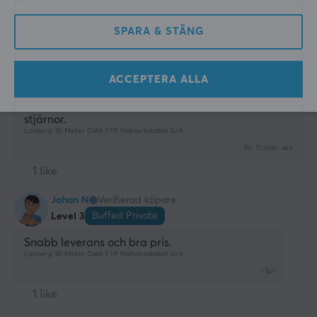
Leo S
Verifierad köpare
SPARA & STÄNG
Groovy Private
Level 3
Fungerar kanon. Kabeln är mörkare grå än va som 
synns på bilden. Samt så står det svart text på 
ACCEPTERA ALLA
kabeln på flera ställen så drar man den så får man 
snurra kabeln så texten inte synns. Därför 4 
stjärnor.
Lanberg 30 Meter Cat6 FTP Nätverkskabel Grå
för 11 mån. sen
1 like
Johan N
Verifierad köpare
Buffed Private
Level 3
Snabb leverans och bra pris.
Lanberg 30 Meter Cat6 FTP Nätverkskabel Grå
i fjol
1 like