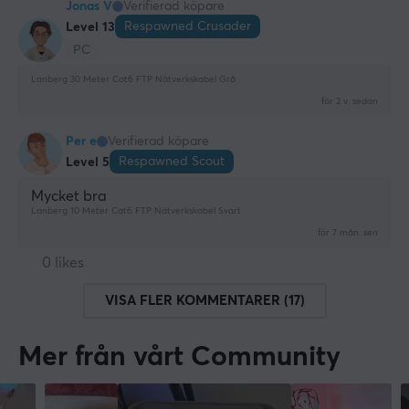
Jonas V
Verifierad köpare
Respawned Crusader
Level 13
PC
Lanberg 30 Meter Cat6 FTP Nätverkskabel Grå
för 2 v. sedan
Per e
Verifierad köpare
Respawned Scout
Level 5
Mycket bra
Lanberg 10 Meter Cat6 FTP Nätverkskabel Svart
för 7 mån. sen
0 likes
VISA FLER KOMMENTARER (17)
Mer från vårt Community