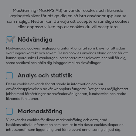
Färg
MaxGaming (MaxFPS AB) använder cookies och liknande
Blå
lagringstekniker för att ge dig en så bra användarupplevelse
som möjligt. Nedan kan du välja att acceptera samtliga cookies
5
0%
eller anpassa vilken typ av cookies du vill acceptera.
0.0
GARANTI
4
0%
3
0%
Nödvändiga
Producentens garanti
2
0%
Baserat på 0 recensioner
1
0%
Nödvändiga cookies möjliggör grunfunktionalitet som krävs för att sidan
1 års garanti
ska fungera korrekt och säkert. Dessa cookies används bland annat för att
kunna spara saker i varukorgen, presentera mer relevant innehåll för dig,
spara språkval och hålla dig inloggad mellan sidväxlingar.
LÄMNA RECENSION
Analys och statistik
Dessa cookies används för att samla in information om hur
användarupplevelsen av vår webbplats fungerar. Det ger oss möjlighet att
Mer från vårt Community
jobba med förbättringar av användarvänligheten, kundservice och andra
liknande funktioner.
Marknadsföring
Vi använder cookies för riktad marknadsföring och detaljerad
besökarstatistik. Information som samlas in via dessa cookies skapar en
intresseprofil som ligger till grund för relevant annonsering till just dig.