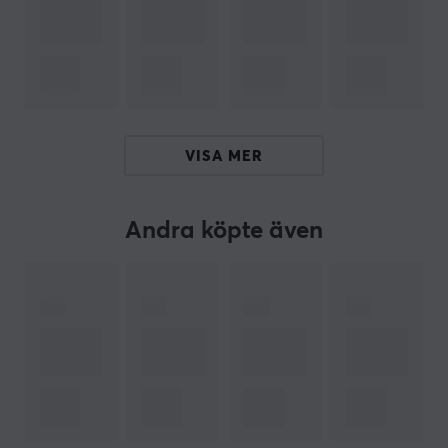
och funktionalitet. AirTag Loop är även kompatibel
med Apples ekosystem och möjliggör enkel integration
med andra Apple-enheter.
Sammanfattning
Fäster AirTag till objekt
VISA MER
Lätt och slitstark
Passar utmärkt för nycklar och väskor
Andra köpte även
Håller AirTag säkert på plats
Kompatibel med Apples ekosystem
ARTIKELNUMMER
Vårt artikelnummer: 39953
Tillv. artikelnummer: MHJ03ZM/A