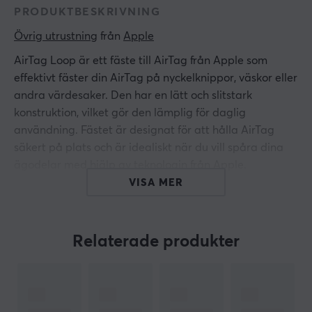
PRODUKTBESKRIVNING
Övrig utrustning
 från 
Apple
AirTag Loop är ett fäste till AirTag från Apple som
effektivt fäster din AirTag på nyckelknippor, väskor eller
andra värdesaker. Den har en lätt och slitstark
konstruktion, vilket gör den lämplig för daglig
användning. Fästet är designat för att hålla AirTag
säkert på plats och är idealiskt när du vill spåra dina
ägodelar med hjälp av teknologin från Apple.
VISA MER
Materialet som används i AirTag Loop är av hög
kvalitet för att säkerställa långvarig användning. Den
kompakta designen gör det enkelt att montera AirTag
Relaterade produkter
utan att den påverkar objektens stil eller funktion. Den
vita färgen ger en ren och elegant look som passar in i
vilket sammanhang som helst. Med en noggrant
utformad konstruktion erbjuder fästet både hållbarhet