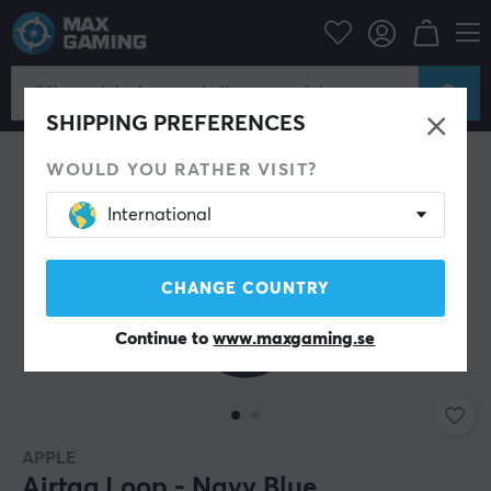
Mobiltillbehör
Övrig utrustning
SHIPPING PREFERENCES
WOULD YOU RATHER VISIT?
International
CHANGE COUNTRY
Continue to
www.maxgaming.se
APPLE
Airtag Loop - Navy Blue