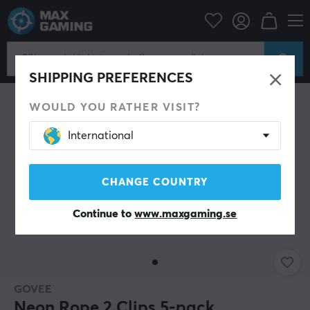
Hem & Fritid
Smarta Hem
Övriga utrustning
SHIPPING PREFERENCES
WOULD YOU RATHER VISIT?
International
CHANGE COUNTRY
Continue to
www.maxgaming.se
GOVEE
Neon Rope 2 Clips 5-pack