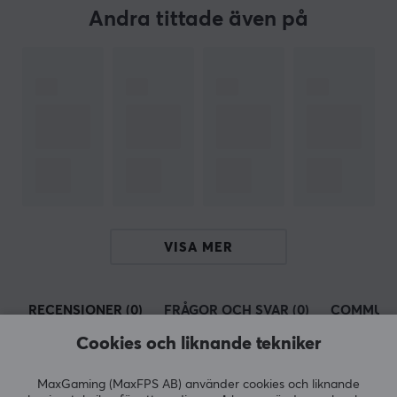
omgivning ska se ut och kännas.
Andra tittade även på
SPECIFIKATIONER
EGENSKAPER
Färg
Vit
VISA MER
RECENSIONER (0)
FRÅGOR OCH SVAR (0)
COMMUNI
Cookies och liknande tekniker
MaxGaming (MaxFPS AB) använder cookies och liknande
5
0%