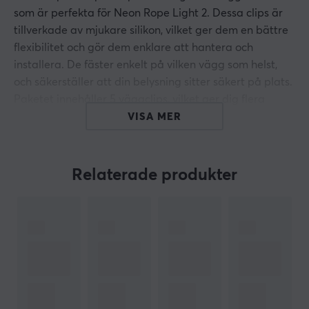
som är perfekta för Neon Rope Light 2. Dessa clips är
tillverkade av mjukare silikon, vilket ger dem en bättre
flexibilitet och gör dem enklare att hantera och
installera. De fäster enkelt på vilken vägg som helst,
och säkerställer att din belysning sitter säkert på plats.
Paketet innehåller 5 väggclips, vilket ger dig flera
alternativ för att arrangera din belysning på ett
VISA MER
kreativt sätt och skapa en unik atmosfär i ditt rum.
Relaterade produkter
ARTIKELNUMMER
Vårt artikelnummer: 32075
Tillv. artikelnummer: H10D2000
OM VARUMÄRKET
Sedan 2017 har
Govee
ständigt jobbat på förbättringar
och nya innovationer som är designade för att