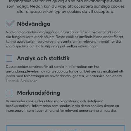
lagringstekniker för att ge dig en så bra användarupplevelse
0.0
4
0%
som möjligt. Nedan kan du välja att acceptera samtliga cookies
3
0%
eller anpassa vilken typ av cookies du vill acceptera.
2
0%
Baserat på 0 recensioner
1
0%
Nödvändiga
Nödvändiga cookies möjliggör grunfunktionalitet som krävs för att sidan
LÄMNA RECENSION
ska fungera korrekt och säkert. Dessa cookies används bland annat för att
kunna spara saker i varukorgen, presentera mer relevant innehåll för dig,
spara språkval och hålla dig inloggad mellan sidväxlingar.
Analys och statistik
Mer från vårt Community
Dessa cookies används för att samla in information om hur
användarupplevelsen av vår webbplats fungerar. Det ger oss möjlighet att
jobba med förbättringar av användarvänligheten, kundservice och andra
liknande funktioner.
Marknadsföring
Vi använder cookies för riktad marknadsföring och detaljerad
besökarstatistik. Information som samlas in via dessa cookies skapar en
intresseprofil som ligger till grund för relevant annonsering till just dig.