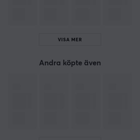
tilldelningsbara mekaniska knapparna som är bekvämt
placerade runt ratten för snabba justeringar i farten
via MOZA Pit House-appen. Ännu mer bekvämlighet
väntar med tillgång till tumknappar och
bandomkopplare för snabb inställning.
VISA MER
Sätt dig i favoritbilen och sätt fast bilbältet och starta
motorn och kör iväg i racingspelet och upplev sim
Andra köpte även
racing på bästa sätt. Med Moza GS V2P GT Steering
Wheel finns det inget som kan stoppa dig från att
komma först över mållinjen.
Materialgrepp: Perforerade lädergrepp
Ram och frontplatta: Smidd kolfiber
Paddelmodul: 3 mm smidd kolfiber
Storlek: 300 mm i diameter, Standard racerhjul
Magnetpaddel: 2
Dubbla kopplingspaddlar: 2