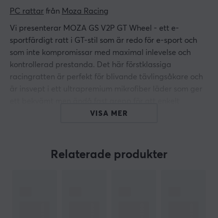
PC rattar
 från 
Moza Racing
Vi presenterar MOZA GS V2P GT Wheel - ett e-
sportfärdigt ratt i GT-stil som är redo för e-sport och
som inte kompromissar med maximal inlevelse och
kontrollerad prestanda. Det här förstklassiga
racingratten är perfekt för blivande tävlingsåkare och
är insvept i ett ultrapremium mikrofiber läder som ger
ett bekvämt men ändå fast grepp för att enkelt
manövrera snäva kurvor och snabba svängar. Tillverkat
VISA MER
med höghållfast smidd kolfiber har det en riktig
viktkänsla som ger realism och ökar användarens
förtroende och tillförlitlighet.
Relaterade produkter
Njut av förbättrad acceleration med smidiga växlingar
med hjälp av de robusta magnetiska paddlarna i
kolfiber som ger ett tillfredsställande klick av
återkoppling när du trycker på dem. Dra nytta av de 10