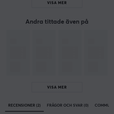
VISA MER
LED slinga (RGB): 10 dioder
LED färg: 7 definierbara anpassade färger
Ljusstyrning: MOZA Pit House programvara
Andra tittade även på
Intelligent telemetristöd: Ja
Knock-down (K/D) Konstruktion: Snabbkoppling
Överföringsläge: Trådlöst
Paddelsensor: Beröringsfri fotoelektrisk sensor
Dubbelkoppling Paddelläge:
Syntesaxel/Oberoende axel/knapp
ARTIKELNUMMER
VISA MER
Vårt artikelnummer: 29170
Tillv. artikelnummer: RS056
RECENSIONER (2)
FRÅGOR OCH SVAR (0)
COMMUNI
OM VARUMÄRKET