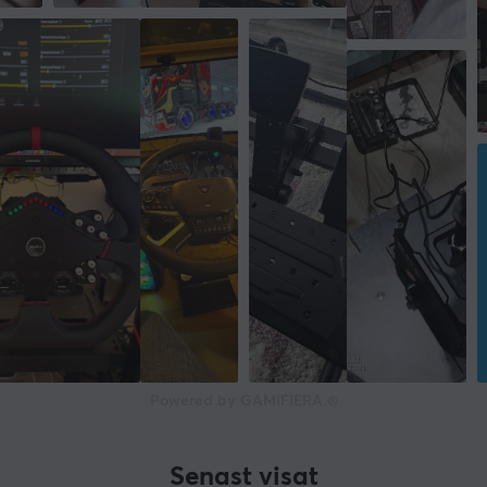
Bredd
235 mm
Djup
160 mm
Höjd
360 mm
Vikt
3 kg
Powered by GAMIFIERA.®
Senast visat