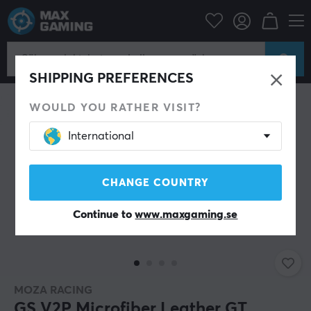
Datortillbehör
Spelkontroll
PC rattar
SHIPPING PREFERENCES
WOULD YOU RATHER VISIT?
International
CHANGE COUNTRY
Continue to
www.maxgaming.se
MOZA RACING
GS V2P Microfiber Leather GT