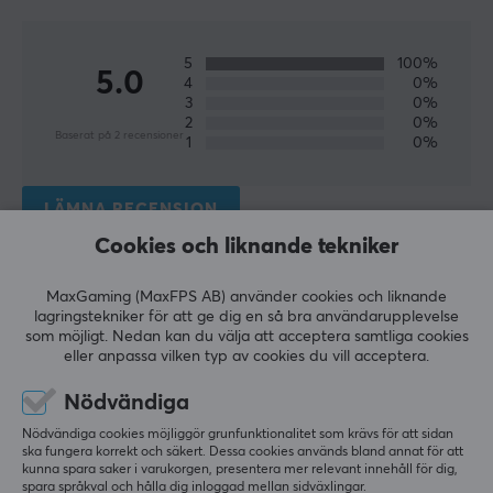
Moza Racing
gjorde sin debut inom Sim Racing-
världen år 2021 efter noggrann forskning och utveckling
5
100%
5.0
4
0%
av fordonschassiteknik, med en särskild inriktning på
3
0%
att utveckla helt aktiva fjädringssystem. Genom att
2
0%
Baserat på 2 recensioner
vara pionjärer inom utveckling och behärskning av ett
1
0%
fullt aktivt system för fordonsstötdämpning, banade de
väg för sömlös progression inom branschen.
LÄMNA RECENSION
MOZA Racing har etablerat sig som en betydande
Cookies och liknande tekniker
konkurrent i den snabbrörliga sim-racingvärlden, och
Relevans
deras erbjudande inkluderar en unik kombination av
MaxGaming (MaxFPS AB) använder cookies och liknande
lagringstekniker för att ge dig en så bra användarupplevelse
Alla recensioner
skicklighet och erfarenhet. Med en omfattande
som möjligt. Nedan kan du välja att acceptera samtliga cookies
förståelse för biltillbehör, elmotorer och chassidynamik,
eller anpassa vilken typ av cookies du vill acceptera.
Magnus B
Verifierad köpare
tillämpar de nu all denna expertis för att skapa de
Casual Guardian
Level 7
Nödvändiga
mest optimala rattarna och tillbehören. Moza Racing
PC
tillhandahåller premiumprodukter för Sim Racing i olika
Nödvändiga cookies möjliggör grunfunktionalitet som krävs för att sidan
ska fungera korrekt och säkert. Dessa cookies används bland annat för att
prisklasser och modeller, vilket ger kunderna
Moza Racing GS V2P Microfiber Leather GT Steering Wheel - 30cm Ratt för
kunna spara saker i varukorgen, presentera mer relevant innehåll för dig,
Racing
mångsidiga valmöjligheter av hög kvalitet.
spara språkval och hålla dig inloggad mellan sidväxlingar.