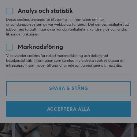
för 10 mån. sen
Analys och statistik
Franziska H
Verifierad köpare
SPECIFIKATIONER
Dessa cookies används för att samla in information om hur
Turtling Specialist
Level 6
användarupplevelsen av vår webbplats fungerar. Det ger oss möjlighet att
ANSLUTNING
jobba med förbättringar av användarvänligheten, kundservice och andra
Moza Racing GS V2P Microfiber Leather GT Steering Wheel - 30cm Ratt för
liknande funktioner.
Racing
Kompatibilitet
i fjol
PC
Marknadsföring
Vi använder cookies för riktad marknadsföring och detaljerad
EGENSKAPER
Mer från vårt Community
besökarstatistik. Information som samlas in via dessa cookies skapar en
intresseprofil som ligger till grund för relevant annonsering till just dig.
Färg
Svart
SPARA & STÄNG
GARANTI
Producentens garanti
ACCEPTERA ALLA
1 års garanti
MÅTT & VIKT