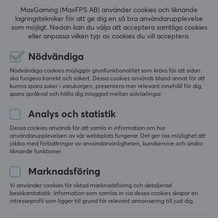
0.0
4
0%
piloter under NASA har Thrustmaster ökat
MaxGaming (MaxFPS AB) använder cookies och liknande
3
0%
spelupplevelsen för gamers i över 20 år. Dom var först
lagringstekniker för att ge dig en så bra användarupplevelse
2
0%
som möjligt. Nedan kan du välja att acceptera samtliga cookies
Baserat på 0 recensioner
med att göra en replika på av en Ferrariratt, joystick till
1
0%
eller anpassa vilken typ av cookies du vill acceptera.
GameCube och dom har vunnit priser för deras
innovativa produkter.
Nödvändiga
LÄMNA RECENSION
Nödvändiga cookies möjliggör grunfunktionalitet som krävs för att sidan
ska fungera korrekt och säkert. Dessa cookies används bland annat för att
SPECIFIKATIONER
kunna spara saker i varukorgen, presentera mer relevant innehåll för dig,
spara språkval och hålla dig inloggad mellan sidväxlingar.
ANSLUTNING
Mer från vårt Community
Analys och statistik
Kompatibilitet
PC
Dessa cookies används för att samla in information om hur
användarupplevelsen av vår webbplats fungerar. Det ger oss möjlighet att
jobba med förbättringar av användarvänligheten, kundservice och andra
liknande funktioner.
EGENSKAPER
Marknadsföring
Färg
Svart
Vi använder cookies för riktad marknadsföring och detaljerad
besökarstatistik. Information som samlas in via dessa cookies skapar en
intresseprofil som ligger till grund för relevant annonsering till just dig.
GARANTI