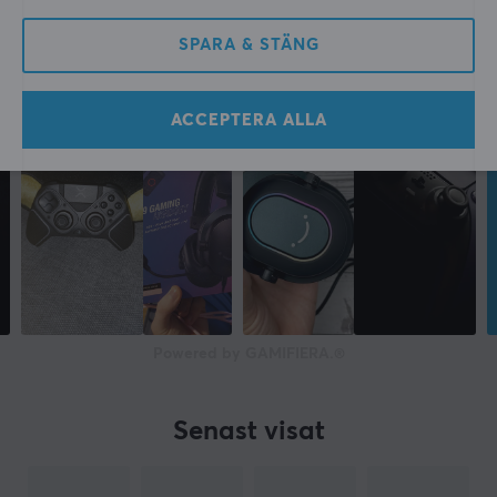
Producentens garanti
SPARA & STÄNG
2 års garanti
MÅTT & VIKT
ACCEPTERA ALLA
Bredd
320 mm
Djup
110 mm
Höjd
250 mm
Powered by GAMIFIERA.®
Vikt
1,5 kg
Senast visat