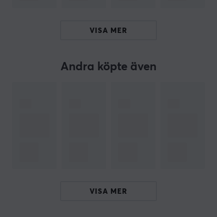
växelbyte är lika exakt som en professionell förares.
Med 2 LED-lampor och konfigurerbara analoga
VISA MER
avtryckare med kopplingsassistansfunktioner, kommer
dina racingsimuleringar att kännas mer responsiva än
någonsin, fånga varje detalj av banan.
Andra köpte även
Kompatibel med T818, T598 och framtida Thrustmaster
rattbaser på PS5/PS4 och PC (Windows 10/11), inbjuder
Hypercar Wheel Add-On dig att tänja gränserna och
omdefiniera din racingupplevelse.
Kombinera denna racingratt med en kompatibel
rattbas för att få en otrolig racingupplevelse i ditt
favoritracingspel. Ratten kommer med ett nytt Quick
Release System. Byggd med kvalitéts material gör
VISA MER
denna ratt mer autentiskt. Köp din Thrustmaster
Hypercar Wheel Add-On och känn farten och kraften
när du kör över banan.