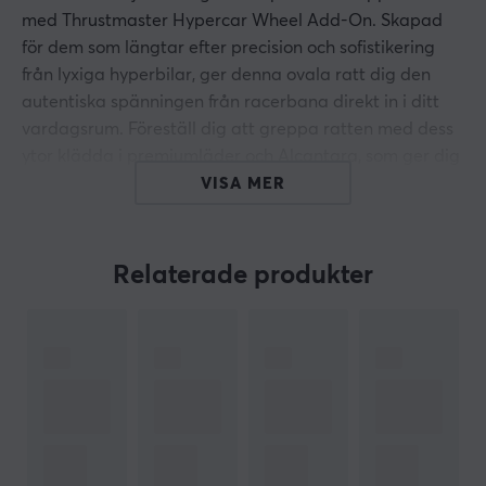
med Thrustmaster Hypercar Wheel Add-On. Skapad
för dem som längtar efter precision och sofistikering
från lyxiga hyperbilar, ger denna ovala ratt dig den
autentiska spänningen från racerbana direkt in i ditt
vardagsrum. Föreställ dig att greppa ratten med dess
ytor klädda i premiumläder och Alcantara, som ger dig
ett fast men bekvämt grepp och förbättrar din kontroll
VISA MER
under högfartskörning.
Hypercar Wheel Add-On handlar inte bara om
Relaterade produkter
utseende – den är konstruerad för att uppnå
topprestanda. Dess robusta men ändå lätta
ansiktsplatta i aluminium i centrum, accentuerad av
unika smidda kolfiberdelar, talar sitt tydliga språk om
dess kompromisslösa design och uppmärksamhet på
detaljer. Interagera med en uppsättning av 25
åtgärdsknappar, inklusive 4 roterande kodare och
magnetiska paddelväxlare, vilket säkerställer att varje