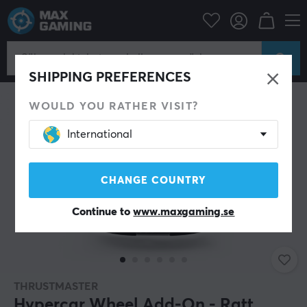
Datortillbehör
Spelkontroll
PC rattar
SHIPPING PREFERENCES
WOULD YOU RATHER VISIT?
International
CHANGE COUNTRY
Continue to
www.maxgaming.se
THRUSTMASTER
Hypercar Wheel Add-On - Ratt